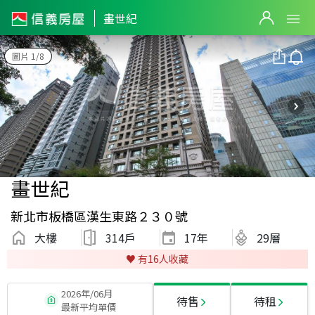
畫世紀
圖片 1/8
畫世紀
新北市板橋區漢生東路２３０號
大樓
314戶
17
年
29層
♥️ 有
16
人收藏
2026年/06月
待售
待租
最新平均單價