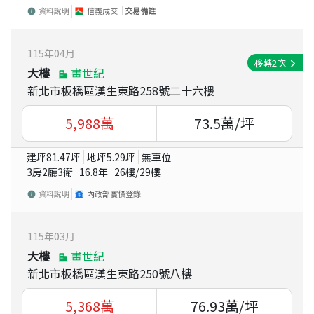
資料說明
信義成交
交易備註
115
年
04
月
移轉
2
次
大樓
畫世紀
新北市板橋區漢生東路258號二十六樓
5,988
萬
73.5
萬/坪
建坪
81.47
坪
地坪
5.29
坪
無車位
3房2廳3衛
16.8
年
26
樓/
29
樓
資料說明
內政部實價登錄
115
年
03
月
大樓
畫世紀
新北市板橋區漢生東路250號八樓
5,368
萬
76.93
萬/坪