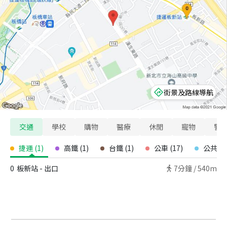
街景及路線導航
交通
學校
購物
醫療
休閒
寵物
警
捷運
(
1
)
高鐵
(
1
)
台鐵
(
1
)
公車
(
17
)
公共自
0
板新站 - 出口
7
分鐘 /
540m