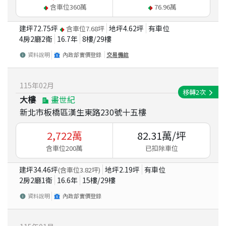
含車位
360
萬
76.96
萬
建坪
72.75
坪
地坪
4.62
坪
有車位
含車位
7.68
坪
4房2廳2衛
16.7
年
8
樓/
29
樓
資料說明
內政部實價登錄
交易備註
115
年
02
月
移轉
2
次
大樓
畫世紀
新北市板橋區漢生東路230號十五樓
2,722
萬
82.31
萬/坪
含車位200萬
已扣除車位
建坪
34.46
坪
地坪
2.19
坪
有車位
(含車位
3.82
坪)
2房2廳1衛
16.6
年
15
樓/
29
樓
資料說明
內政部實價登錄