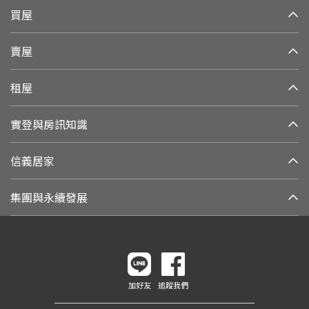
買屋
賣屋
租屋
實登與房訊知識
信義居家
集團與永續發展
加好友
追蹤我們