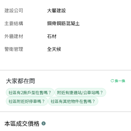
建設公司
大馨建設
主要結構
鋼骨鋼筋混凝土
外牆建材
石材
警衛管理
全天候
大家都在問
換一換
社區有2房戶型在售嗎？
附近有捷運站/公車站嗎？
社區附近好停車嗎？
社區有其他物件在售嗎？
本區
成交價格