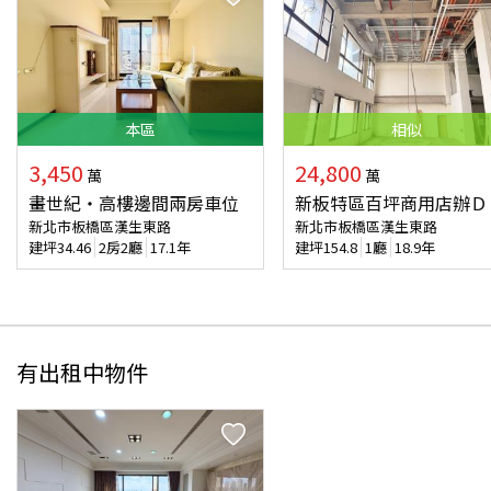
本
區
相似
3,450
24,800
萬
萬
畫世紀‧高樓邊間兩房車位
新板特區百坪商用店辦Ｄ
新北市板橋區漢生東路
新北市板橋區漢生東路
建坪
34.46
2房2廳
17.1年
建坪
154.8
1廳
18.9年
有出租中物件