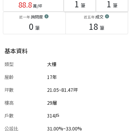
1
1
88.8
筆
筆
萬/坪
詢問度
成交
近一年
近五年
0
18
筆
筆
基本資料
類型
大樓
屋齡
17
年
坪數
21.05~81.47坪
樓高
29層
戶數
314戶
公設比
31.00%~33.00%