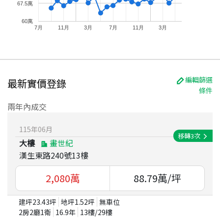
67.5萬
60萬
7月
11月
3月
7月
11月
3月
編輯篩選
最新實價登錄
條件
兩年內成交
115
年
06
月
移轉
3
次
大樓
畫世紀
漢生東路240號13樓
2,080
萬
88.79
萬/坪
建坪
23.43
坪
地坪
1.52
坪
無車位
2房2廳1衛
16.9
年
13
樓/
29
樓