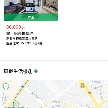
本
區
80,000
元
畫世紀高樓精粹
新北市板橋區漢生東路
整層住家
75.97
坪
2房2廳
周邊生活機能