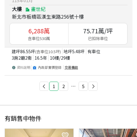
115
年
01
月
大樓
畫世紀
新北市板橋區漢生東路256號十樓
6,288
萬
75.71
萬/坪
含車位530萬
已扣除車位
建坪
86.55
坪
地坪
5.48
坪
有車位
(含車位
10.5
坪)
3房2廳2衛
16.5
年
10
樓/
29
樓
資料說明
內政部實價登錄
交易備註
1
2
⋯
5
有銷售中物件