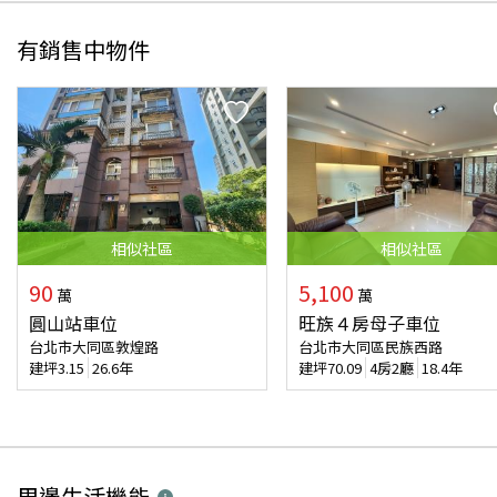
有銷售中物件
相似
社區
相似
社區
90
5,100
萬
萬
圓山站車位
旺族４房母子車位
台北市大同區敦煌路
台北市大同區民族西路
建坪
3.15
26.6年
建坪
70.09
4房2廳
18.4年
周邊生活機能