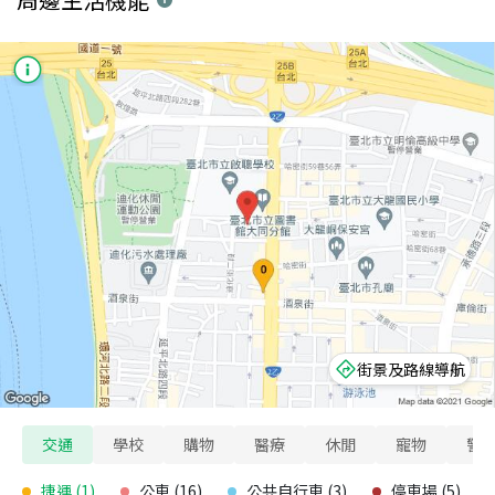
街景及路線導航
交通
學校
購物
醫療
休閒
寵物
警
捷運
(
1
)
公車
(
16
)
公共自行車
(
3
)
停車場
(
5
)