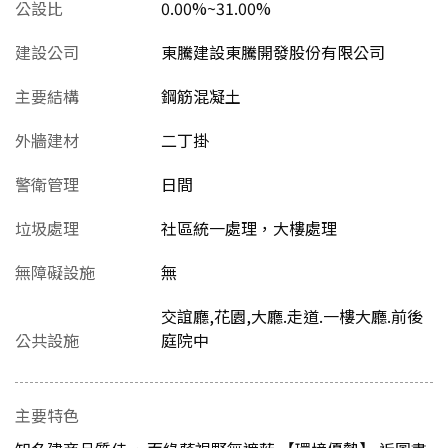
公設比
0.00%~31.00%
建設公司
東騰建設東騰開發股份有限公司
主要結構
鋼筋混凝土
外牆建材
二丁掛
警衛管理
日間
垃圾處理
社區統一處理，大樓處理
無障礙設施
無
交誼廳,花園,大廳.走道.一樓大廳.前後
公共設施
庭院中
主要特色