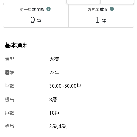
詢問度
成交
近一年
近五年
0
1
筆
筆
基本資料
類型
大樓
屋齡
23
年
坪數
30.00~50.00坪
樓高
8層
戶數
18戶
格局
3房,4房,