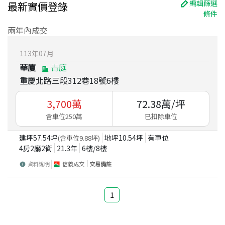
編輯篩選
最新實價登錄
條件
兩年內成交
113
年
07
月
華廈
青庭
重慶北路三段312巷18號6樓
3,700
萬
72.38
萬/坪
含車位250萬
已扣除車位
建坪
57.54
坪
地坪
10.54
坪
有車位
(含車位
9.88
坪)
4房2廳2衛
21.3
年
6
樓/
8
樓
資料說明
信義成交
交易備註
1