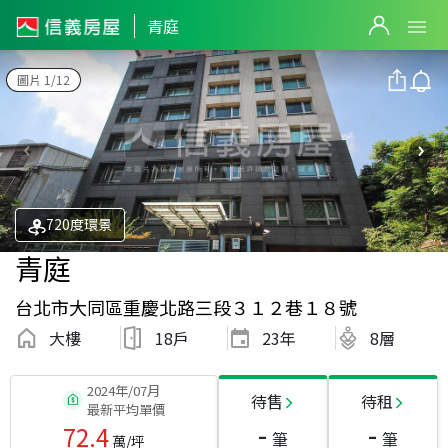
青庭
圖片 1/12
720度環景
青庭
台北市大同區重慶北路三段３１２巷１８號
大樓
18戶
23
年
8層
2024年/07月
待售
待租
最新平均單價
-
-
72.4
筆
筆
萬/坪