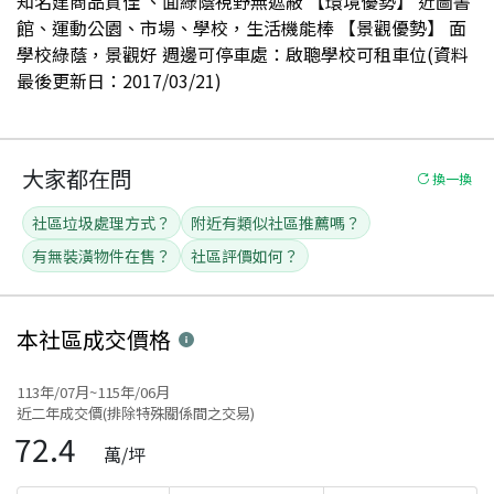
知名建商品質佳 、面綠蔭視野無遮蔽 【環境優勢】 近圖書
館、運動公園、市場、學校，生活機能棒 【景觀優勢】 面
學校綠蔭，景觀好 週邊可停車處：啟聰學校可租車位(資料
最後更新日：2017/03/21)
大家都在問
換一換
社區垃圾處理方式？
附近有類似社區推薦嗎？
有無裝潢物件在售？
社區評價如何？
本社區
成交價格
113年/07月~115年/06月
近二年成交價(排除特殊關係間之交易)
72.4
萬/坪