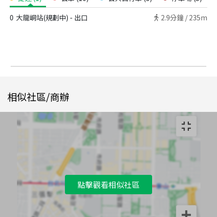
0
大龍峒站(規劃中) - 出口
2.9
分鐘 /
235m
相似社區/商辦
點擊觀看相似社區