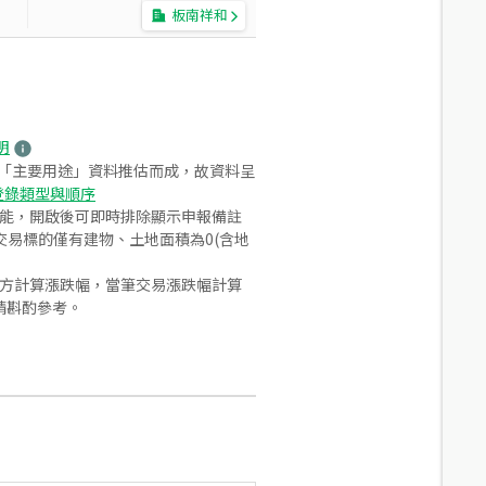
板南祥和
明
之「主要用途」資料推估而成，故資料呈
登錄類型與順序
功能，開啟後可即時排除顯示申報備註
易標的僅有建物、土地面積為0(含地
合方計算漲跌幅，當筆交易漲跌幅計算
請斟酌參考。