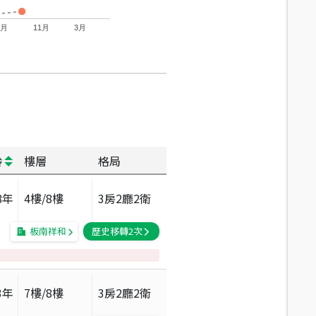
7月
11月
3月
齡
樓層
格局
8
年
4
樓/
8
樓
3房2廳2衛
板南祥和
歷史移轉
2
次
3
年
7
樓/
8
樓
3房2廳2衛