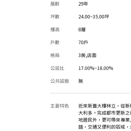
屋齡
29
年
坪數
24.00~35.00坪
樓高
8層
戶數
70戶
格局
3房,店面
公設比
17.00%~18.00%
公共設施
無
主要特色
近來新蓋大樓林立，從新
大利多。完成都市更新之
地居民外，更可帶來專業
錯，交通又便利的區域，未來