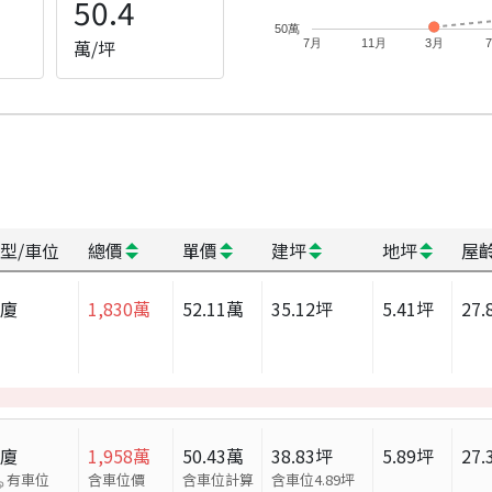
50.4
50萬
萬/坪
7月
11月
3月
型/車位
總價
單價
建坪
地坪
屋
華廈
1,830
萬
52.11
萬
35.12
坪
5.41
坪
27.
華廈
1,958
萬
50.43
萬
38.83
坪
5.89
坪
27.
有車位
含車位價
含車位計算
含車位
4.89
坪