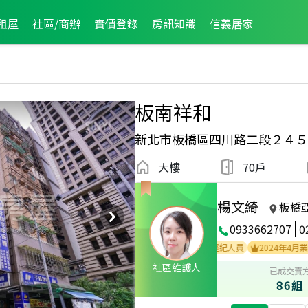
租屋
社區/商辦
實價登錄
房訊知識
信義居家
板南祥和
新北市板橋區四川路二段２４５
大樓
70戶
楊文綺
板橋
0933662707
0
5年4月業績破百萬經紀人員
2024年5月業績破百萬經紀人員
2024年4月業績破
社區維護人
已成交賣
86組