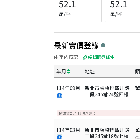
52.1
52.1
萬/坪
萬/坪
最新實價登錄
兩年內成交
編輯篩選條件
年月
地址
類
114
年
09
月
新北市板橋區四川路
二段245巷24號四樓
備註資訊：
其他增建；
114
年
03
月
新北市板橋區四川路
二段245巷18號七樓