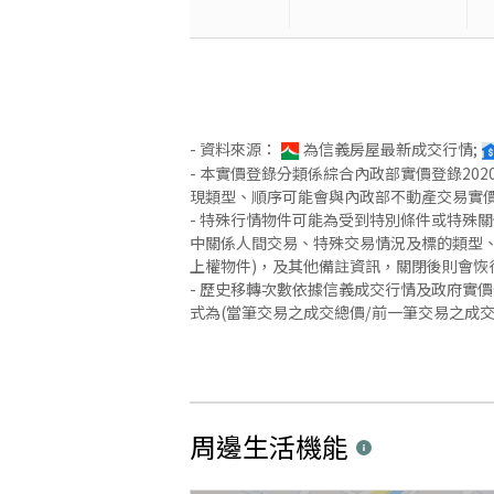
- 資料來源：
為信義房屋最新成交行情;
- 本實價登錄分類係綜合內政部實價登錄2
現類型、順序可能會與內政部不動產交易實
- 特殊行情物件可能為受到特別條件或特殊
中關係人間交易、特殊交易情況及標的類型、
上權物件)，及其他備註資訊，關閉後則會恢
- 歷史移轉次數依據信義成交行情及政府實
式為(當筆交易之成交總價/前一筆交易之成
周邊生活機能