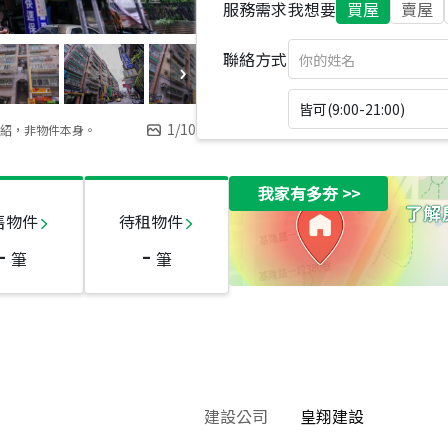
服務需求
我想要
買屋
賣屋
聯絡方式
皆可(9:00-21:00)
1
/
10
紹，非物件本身。
我家有多夯
>>
售物件
待租物件
-
-
筆
筆
建設公司
皇翔建設