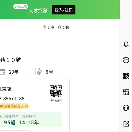
人才招募
登入/註冊
分享
訂閱
巷１０號
29
年
8層
亞東店
2-89671188
掃碼電話聊
百萬經紀人員
方
已成交買方
從業時間
95組
14-15年