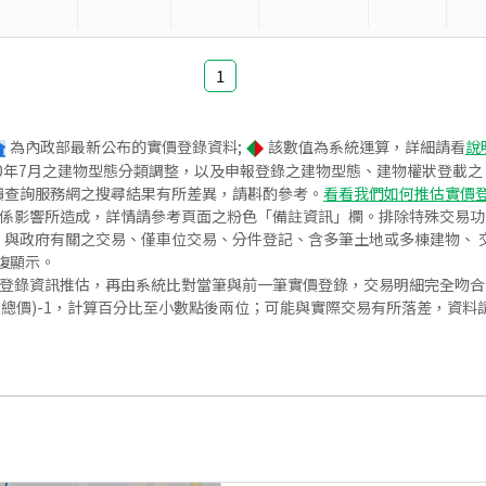
1
為內政部最新公布的實價登錄資料;
該數值為系統運算，詳細請看
說
020年7月之建物型態分類調整，以及申報登錄之建物型態、建物權狀登載
價查詢服務網之搜尋結果有所差異，請斟酌參考。
看看我們如何推估實價
關係影響所造成，詳情請參考頁面之粉色「備註資訊」欄。排除特殊交易
與政府有關之交易、僅車位交易、分件登記、含多筆土地或多棟建物、 交
復顯示。
價登錄資訊推估，再由系統比對當筆與前一筆實價登錄，交易明細完全吻
交總價)-1，計算百分比至小數點後兩位；可能與實際交易有所落差，資料