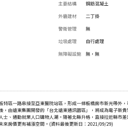
主要結構
鋼筋混凝土
外牆建材
二丁掛
警衛管理
無
垃圾處理
自行處理
無障礙設施
無，無
板特區一路串接至亞東醫院站區，形成一條板橋房市新光帶外，
後，由遠東集團開發的「台北遠東通訊園區」，將成為電子新貴
人士、通勤就業人口購物人潮。隨著北縣升格，直接拉近縣市差
房價更有補漲空間。(資料最後更新日：2021/09/29)