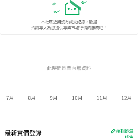
本社區
近期沒有成交紀錄，歡迎
洽詢專人為您提供專業市場行情的服務吧！
此時間區間內無資料
7
月
8
月
9
月
10
月
11
月
12
月
編輯篩選
最新實價登錄
條件