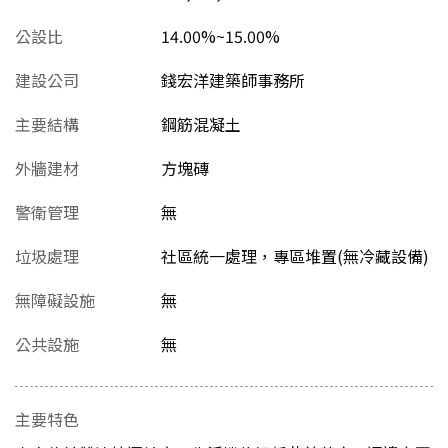
公設比
14.00%~15.00%
建設公司
錢宏洋建築師事務所
主要結構
鋼筋混凝土
外牆建材
方塊磚
警衛管理
無
垃圾處理
社區統一處理，專區堆置(無冷藏設備)
無障礙設施
無
公共設施
無
主要特色