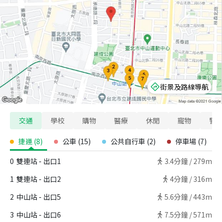
街景及路線導航
交通
學校
購物
醫療
休閒
寵物
警
捷運
(
8
)
公車
(
15
)
公共自行車
(
2
)
停車場
(
7
)
0
雙連站 - 出口1
3.4
分鐘 /
279m
1
雙連站 - 出口2
4
分鐘 /
316m
2
中山站 - 出口5
5.6
分鐘 /
443m
3
中山站 - 出口6
7.5
分鐘 /
571m