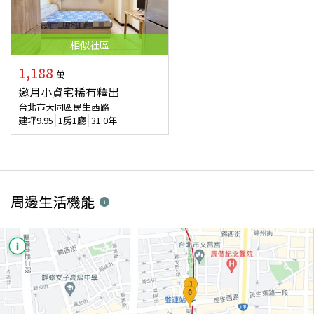
相似
社區
1,188
萬
邀月小資宅稀有釋出
台北市大同區民生西路
建坪
9.95
1房1廳
31.0年
周邊生活機能