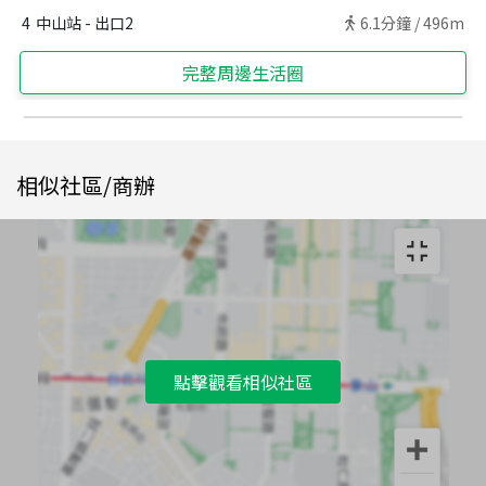
4
中山站 - 出口2
6.1
分鐘 /
496m
完整周邊生活圈
相似社區/商辦
點擊觀看相似社區