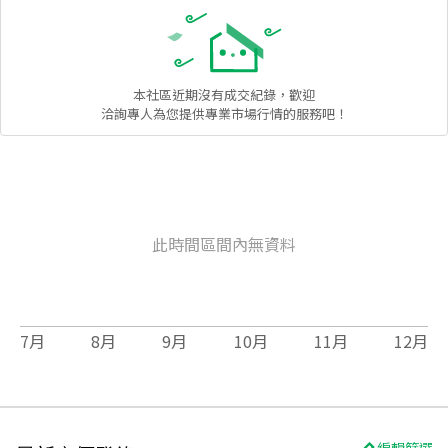
本社區
近期沒有成交紀錄，歡迎
洽詢專人為您提供專業市場行情的服務吧！
此時間區間內無資料
7
月
8
月
9
月
10
月
11
月
12
月
編輯篩選