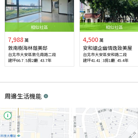
相似
社區
相似
社區
7,988
4,500
萬
萬
敦南樹海林蔭美邸
安和遠企幽情逸致美屋
台北市大安區敦化南路二段
台北市大安區安和路二段
建坪
66.7
5房2廳
43.7年
建坪
41.41
3房1廳
45.4年
周邊生活機能