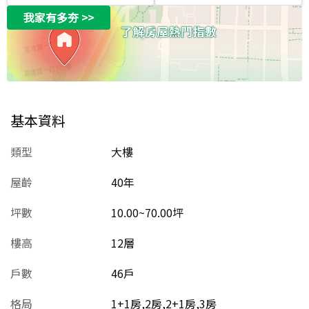
我家有多夯
>>
基本資料
類型
大樓
屋齡
40
年
坪數
10.00~70.00坪
樓高
12層
戶數
46戶
格局
1+1房,2房,2+1房,3房