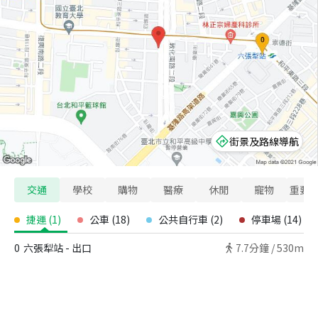
街景及路線導航
交通
學校
購物
醫療
休閒
寵物
重要
捷運
(
1
)
公車
(
18
)
公共自行車
(
2
)
停車場
(
14
)
0
六張犁站 - 出口
7.7
分鐘 /
530m