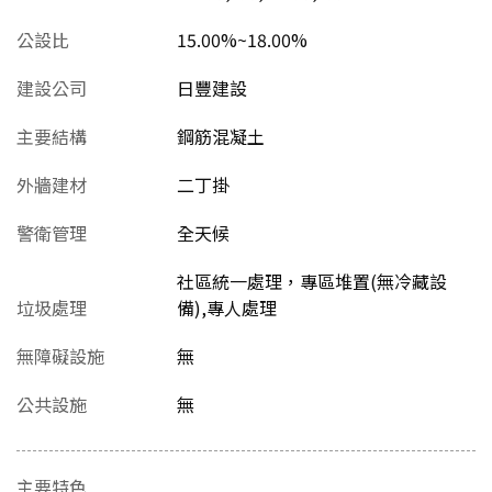
公設比
15.00%~18.00%
建設公司
日豐建設
主要結構
鋼筋混凝土
外牆建材
二丁掛
警衛管理
全天候
社區統一處理，專區堆置(無冷藏設
垃圾處理
備),專人處理
無障礙設施
無
公共設施
無
主要特色