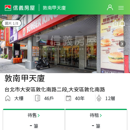
敦南甲天廈
圖片 1/8
敦南甲天廈
台北市大安區敦化南路二段,大安區敦化南路
大樓
46戶
40
年
12層
待售
待租
-
-
筆
筆