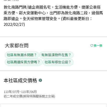
敦化南路門牌/遠企商圈名宅，生活機能方便、捷運公車搭
乘方便、鄰大安運動中心，出門即為敦化南路二段，過個馬
路即遠企。全天候物業管理安全。(資料最後更新日：
2022/02/27)
大家都在問
換一換
社區有無漏水問題？
有無裝潢物件在售？
社區周邊採買方便嗎？
社區有哪些公設？
本社區
成交價格
113年/07月~115年/06月
近二年成交價(排除特殊關係間之交易)