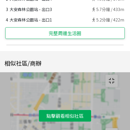
3
大安森林公園站 - 出口3
5.7
分鐘 /
433m
4
大安森林公園站 - 出口1
5.2
分鐘 /
422m
完整周邊生活圈
相似社區/商辦
點擊觀看相似社區