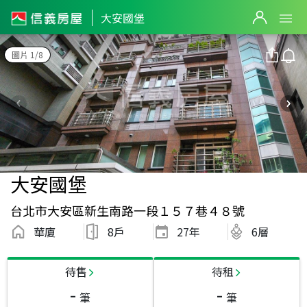
大安國堡
圖片 1/8
大安國堡
台北市大安區新生南路一段１５７巷４８號
華廈
8戶
27
年
6層
待售
待租
-
-
筆
筆