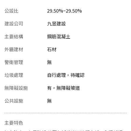
公設比
29.50%~29.50%
建設公司
九昱建設
主要結構
鋼筋混凝土
外牆建材
石材
警衛管理
無
垃圾處理
自行處理，待確認
無障礙設施
有，無障礙坡道
公共設施
無
主要特色