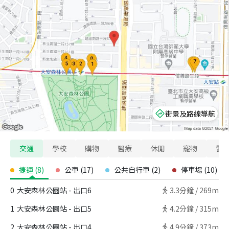
街景及路線導航
交通
學校
購物
醫療
休閒
寵物
警
捷運
(
8
)
公車
(
17
)
公共自行車
(
2
)
停車場
(
10
)
0
大安森林公園站 - 出口6
3.3
分鐘 /
269m
1
大安森林公園站 - 出口5
4.2
分鐘 /
315m
2
大安森林公園站 - 出口4
4.9
分鐘 /
373m