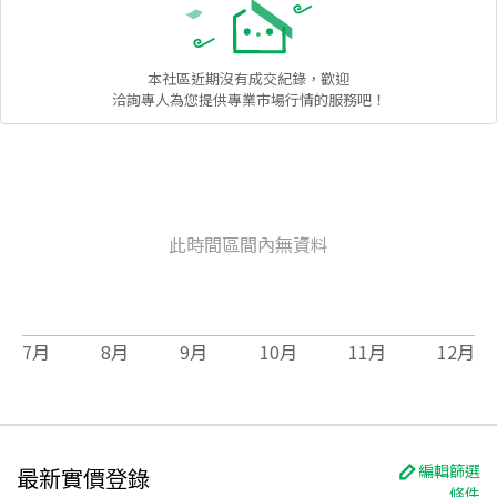
本社區
近期沒有成交紀錄，歡迎
洽詢專人為您提供專業市場行情的服務吧！
此時間區間內無資料
7
月
8
月
9
月
10
月
11
月
12
月
編輯篩選
最新實價登錄
條件