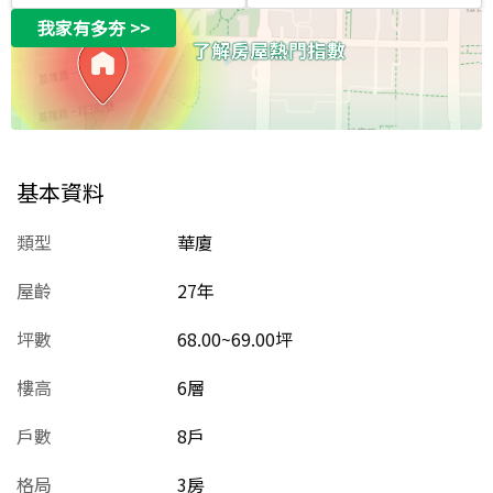
我家有多夯
>>
基本資料
類型
華廈
屋齡
27
年
坪數
68.00~69.00坪
樓高
6層
戶數
8戶
格局
3房