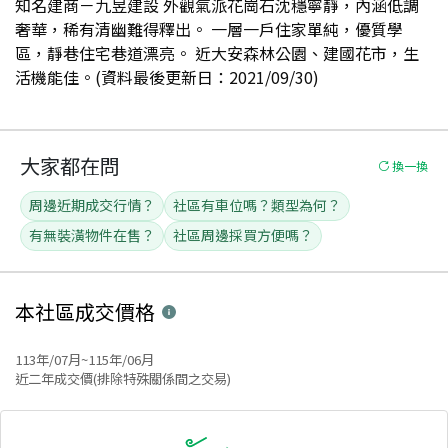
知名建商－九昱建設 外觀氣派花崗石沈穩寧靜，內涵低調
奢華，稀有清幽難得釋出。 一層一戶住家單純，優質學
區，靜巷住宅巷道漂亮。 近大安森林公園、建國花市，生
活機能佳。(資料最後更新日：2021/09/30)
大家都在問
換一換
周邊近期成交行情？
社區有車位嗎？類型為何？
有無裝潢物件在售？
社區周邊採買方便嗎？
本社區
成交價格
113年/07月~115年/06月
近二年成交價(排除特殊關係間之交易)