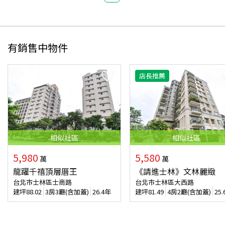
有銷售中物件
店長推薦
相似
社區
相似
社區
5,980
5,580
萬
萬
龍躍千禧頂層厝王
《請進士林》文林麗緻
台北市士林區士商路
台北市士林區大西路
建坪
88.02
3房3廳(含加蓋)
26.4年
建坪
81.49
4房2廳(含加蓋)
25