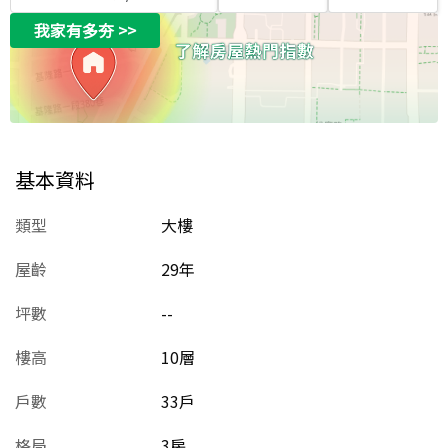
我家有多夯
>>
基本資料
類型
大樓
屋齡
29
年
坪數
--
樓高
10層
戶數
33戶
格局
3房