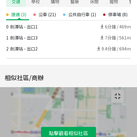
交通
學校
購物
醫療
休閒
寵物
警
捷運
(
3
)
公車
(
21
)
公共自行車
(
1
)
停車場
(
8
)
0
劍潭站 - 出口1
6
分鐘 /
469m
1
劍潭站 - 出口3
7
分鐘 /
561m
2
劍潭站 - 出口2
9.4
分鐘 /
694m
相似社區/商辦
點擊觀看相似社區