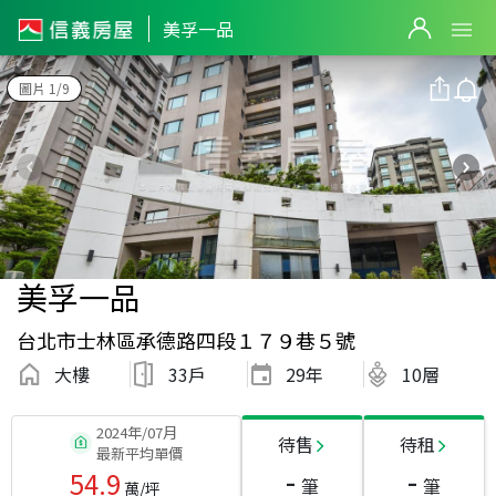
美孚一品
圖片 1/9
美孚一品
台北市士林區承德路四段１７９巷５號
大樓
33戶
29
年
10層
2024年/07月
待售
待租
最新平均單價
-
-
54.9
筆
筆
萬/坪