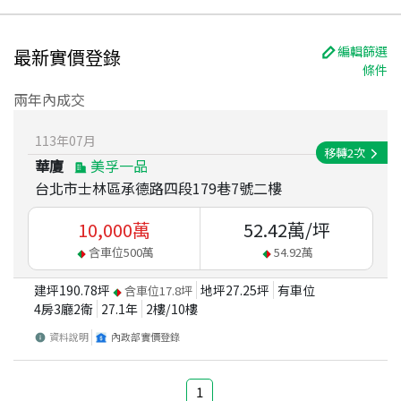
編輯篩選
最新實價登錄
條件
兩年內成交
113
年
07
月
移轉
2
次
華廈
美孚一品
台北市士林區承德路四段179巷7號二樓
10,000
萬
52.42
萬/坪
含車位
500
萬
54.92
萬
建坪
190.78
坪
地坪
27.25
坪
有車位
含車位
17.8
坪
4房3廳2衛
27.1
年
2
樓/
10
樓
資料說明
內政部實價登錄
1