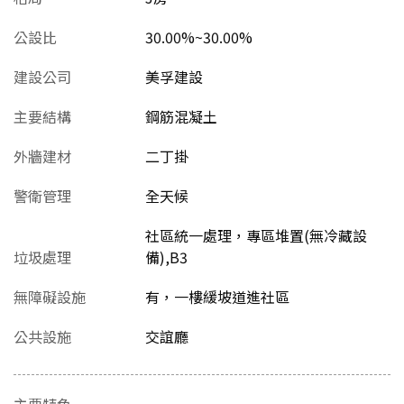
公設比
30.00%~30.00%
建設公司
美孚建設
主要結構
鋼筋混凝土
外牆建材
二丁掛
警衛管理
全天候
社區統一處理，專區堆置(無冷藏設
垃圾處理
備),B3
無障礙設施
有，一樓緩坡道進社區
公共設施
交誼廳
主要特色