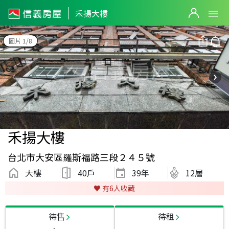
禾揚大樓
圖片 1/8
禾揚大樓
台北市大安區羅斯福路三段２４５號
大樓
40戶
39
年
12層
♥️ 有
6
人收藏
待售
待租