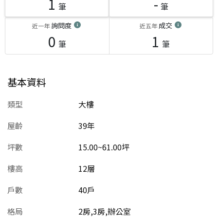
1
-
筆
筆
詢問度
成交
近一年
近五年
0
1
筆
筆
基本資料
類型
大樓
屋齡
39
年
坪數
15.00~61.00坪
樓高
12層
戶數
40戶
格局
2房,3房,辦公室