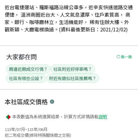
近台電捷運站、羅斯福路沿線公車多，近辛亥快速道路交通
便捷， 溫洲商圈近台大、人文氣息濃厚、住戶素質高， 商
家、銀行、咖啡廳林立，生活機能好， 稀有住辦大樓、外
觀新穎、大廳電梯換過。(資料最後更新日：2021/12/02)
大家都在問
換一換
周邊近期成交行情？
社區附近好停車嗎？
社區有哪些公設？
附近有類似社區推薦嗎？
本社區
成交價格
本表數值為系統運算結果，計算方式詳情請看
說明
113年/07月~115年/06月
近二年成交價(排除特殊關係間之交易)