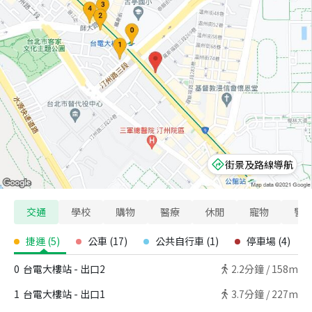
街景及路線導航
交通
學校
購物
醫療
休閒
寵物
警
捷運
(
5
)
公車
(
17
)
公共自行車
(
1
)
停車場
(
4
)
0
台電大樓站 - 出口2
2.2
分鐘 /
158m
1
台電大樓站 - 出口1
3.7
分鐘 /
227m