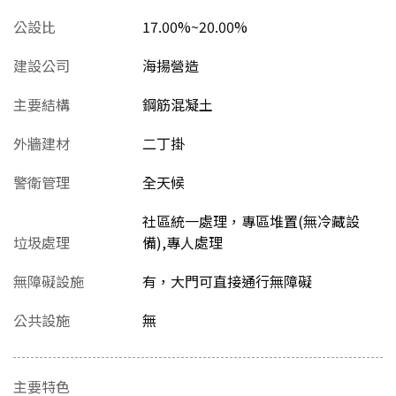
公設比
17.00%~20.00%
建設公司
海揚營造
主要結構
鋼筋混凝土
外牆建材
二丁掛
警衛管理
全天候
社區統一處理，專區堆置(無冷藏設
垃圾處理
備),專人處理
無障礙設施
有，大門可直接通行無障礙
公共設施
無
主要特色