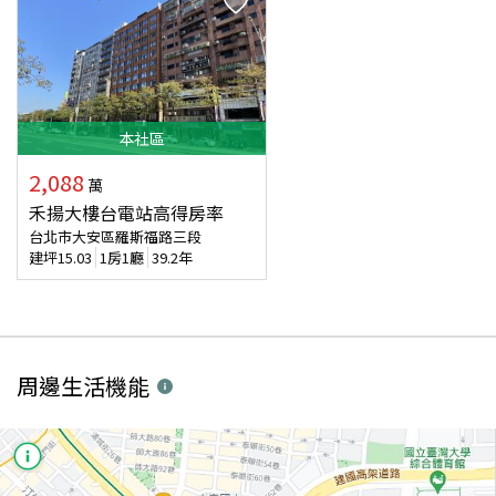
本
社區
2,088
萬
禾揚大樓台電站高得房率
台北市大安區羅斯福路三段
建坪
15.03
1房1廳
39.2年
周邊生活機能