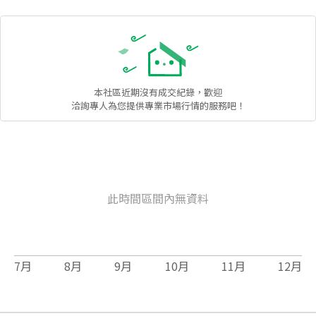
本社區
近期沒有成交紀錄，歡迎
洽詢專人為您提供專業市場行情的服務吧！
此時間區間內無資料
7
月
8
月
9
月
10
月
11
月
12
月