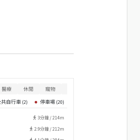
醫療
休閒
寵物
警消
公共自行車
停車場
(
2
)
(
20
)
3
分鐘 /
214m
2.9
分鐘 /
212m