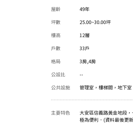
屋齡
49
年
坪數
25.00~30.00坪
樓高
12層
戶數
33戶
格局
3房,4房
公設比
--
公共設施
管理室，樓梯間，地下室
主要特色
大安區信義路黃金地段，
極為便利．(資料最後更新日：