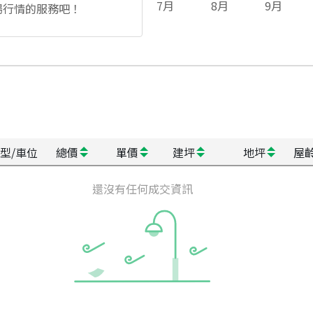
7
月
8
月
9
月
場行情的服務吧！
型/車位
總價
單價
建坪
地坪
屋
還沒有任何成交資訊