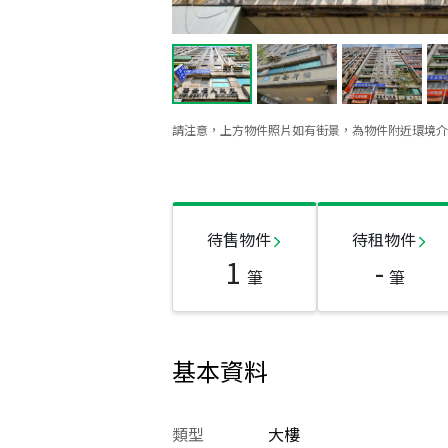
請注意，上方物件照片如有街景，為物件附近環境介
待售物件
待租物件
1
-
筆
筆
基本資料
類型
大樓