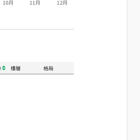
10
月
11
月
12
月
齡
樓層
格局