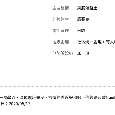
主要結構
鋼筋混凝土
外牆建材
馬賽克
警衛管理
日間
垃圾處理
社區統一處理，專人
無障礙設施
無，無
一流學區，區位環境優良．捷運信義線安和站，信義路及敦化南
2020/05/17)