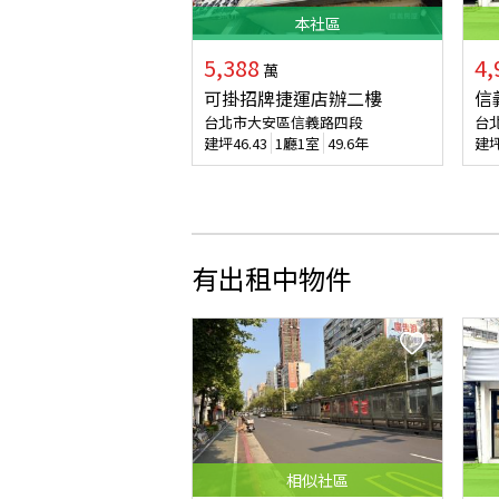
本
社區
5,388
4,
萬
可掛招牌捷運店辦二樓
信
台北市大安區信義路四段
台
建坪
46.43
1廳1室
49.6年
建
有出租中物件
相似
社區