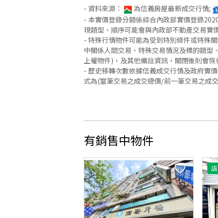
- 資料來源：
為信義房屋最新成交行情;
- 本實價登錄分類係綜合內政部實價登錄2
現類型、順序可能會與內政部不動產交易實
- 特殊行情物件可能為受到特別條件或特殊
中關係人間交易、特殊交易情況及標的類型、
上權物件)，及其他備註資訊，關閉後則會恢
- 歷史移轉次數依據信義成交行情及政府實
式為(當筆交易之成交總價/前一筆交易之成
有銷售中物件
店