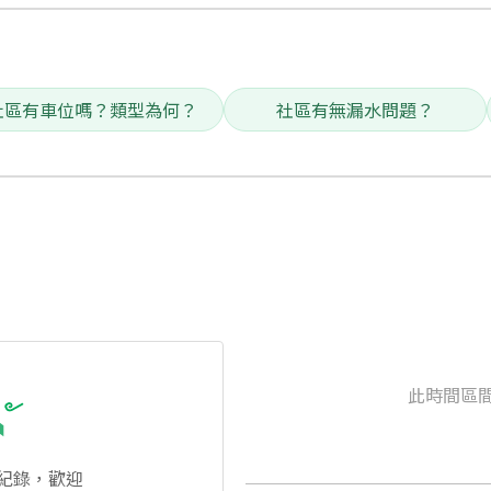
社區有車位嗎？類型為何？
社區有無漏水問題？
此時間區
紀錄，歡迎