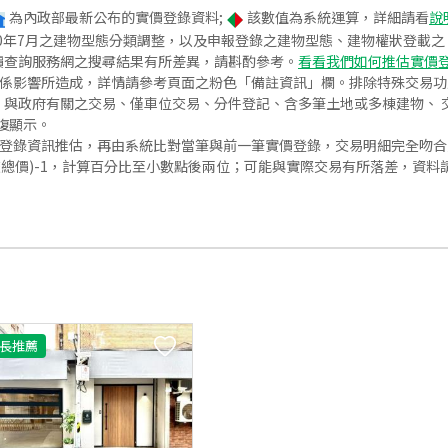
為內政部最新公布的實價登錄資料;
該數值為系統運算，詳細請看
說
020年7月之建物型態分類調整，以及申報登錄之建物型態、建物權狀登載
價查詢服務網之搜尋結果有所差異，請斟酌參考。
看看我們如何推估實價
關係影響所造成，詳情請參考頁面之粉色「備註資訊」欄。排除特殊交易
與政府有關之交易、僅車位交易、分件登記、含多筆土地或多棟建物、 交
復顯示。
價登錄資訊推估，再由系統比對當筆與前一筆實價登錄，交易明細完全吻
交總價)-1，計算百分比至小數點後兩位；可能與實際交易有所落差，資料
長推薦