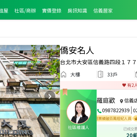
租屋
社區/商辦
實價登錄
房訊知識
信義居家
僑安名人
台北市大安區信義路四段１７７
大樓
33戶
♥️ 有
2
羅庭歡
信義
0987822939
0
人員
2024年7月業績破百萬經紀人員
2024年6月業績破百萬經紀人員
202
社區維護人
已成交
20