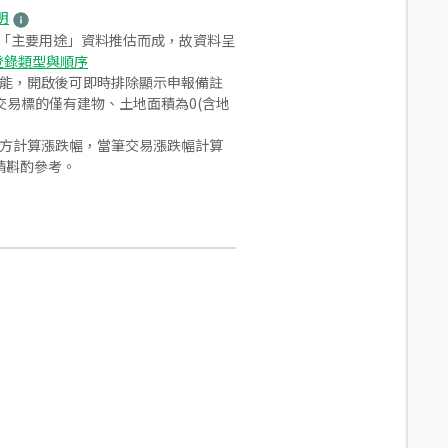
明
之「主要用途」資料推估而成，故資料呈
登錄類型與順序
功能，開啟後可即時排除顯示申報備註
易標的僅有建物、土地面積為0(含地
合方計算漲跌幅，當筆交易漲跌幅計算
請斟酌參考。