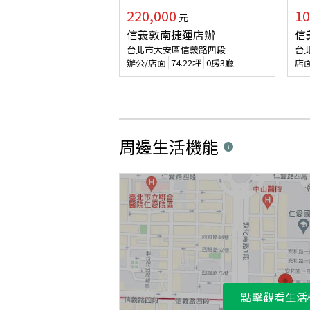
220,000
10
元
信義敦南捷運店辦
信
台北市大安區信義路四段
台
辦公/店面
74.22
坪
0房3廳
店
周邊生活機能
點擊觀看生活