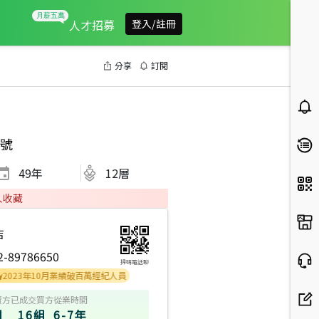
人才招募
登入/註冊
分享
訂閱
號
49
年
12層
人收藏
店
2-89786650
掃碼電話聊
3年10月業績破百萬經紀人員
賣方
已成交買方
從業時間
組
16組
6-7年