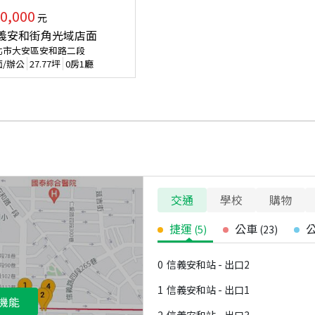
0,000
元
義安和街角光域店面
北市大安區安和路二段
面/辦公
27.77
坪
0房1廳
交通
學校
購物
捷運
公車
(
5
)
(
23
)
0
信義安和站 - 出口2
1
信義安和站 - 出口1
機能