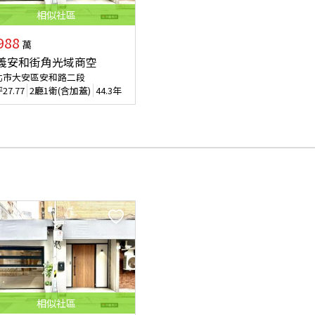
相似
社區
988
萬
義安和街角光域商空
北市大安區安和路二段
坪
27.77
2廳1衛(含加蓋)
44.3年
相似
社區