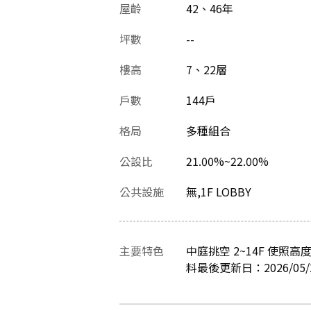
屋齡
42、46
年
坪數
--
樓高
7、22層
戶數
144戶
格局
多種組合
公設比
21.00%~22.00%
公共設施
無,1F LOBBY
主要特色
中庭挑空 2~14F 使照高度
料最後更新日：2026/05/2