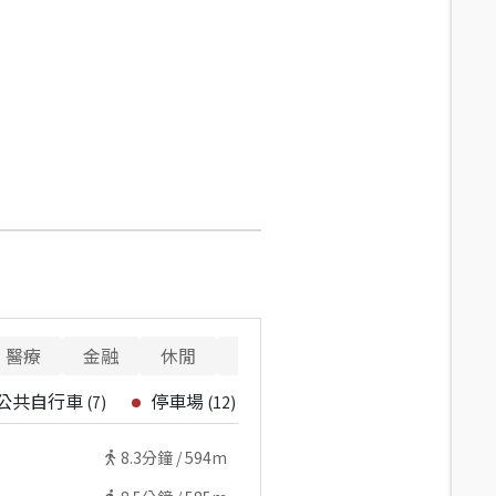
醫療
金融
休閒
寵物
警消
公共自行車
停車場
(
7
)
(
12
)
8.3
分鐘 /
594m