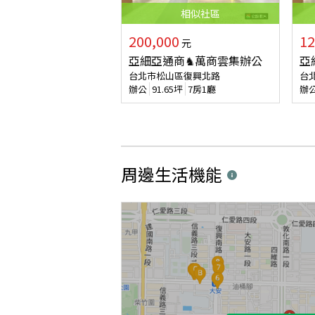
相似
社區
200,000
12
元
亞細亞通商♞萬商雲集辦公
亞
台北市松山區復興北路
台
辦公
91.65
坪
7房1廳
辦
周邊生活機能