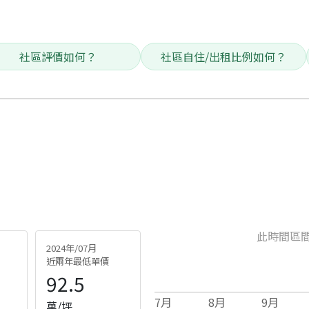
社區評價如何？
社區自住/出租比例如何？
此時間區
2024年/07月
近兩年最低單價
92.5
7
月
8
月
9
月
萬/坪