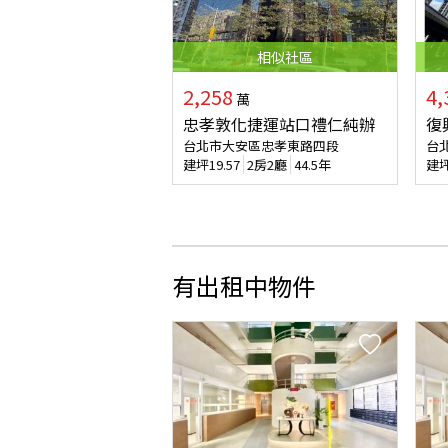
相似
社區
2,258
4,
萬
忠孝敦化捷運站口禮仁純辦
復
台北市大安區忠孝東路四段
台
建坪
19.57
2房2廳
44.5年
建
有出租中物件