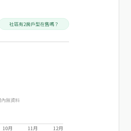
社區有2房戶型在售嗎？
間內無資料
10
月
11
月
12
月