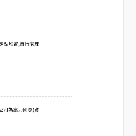
定點堆置,自行處理
 物管公司為高力國際(資