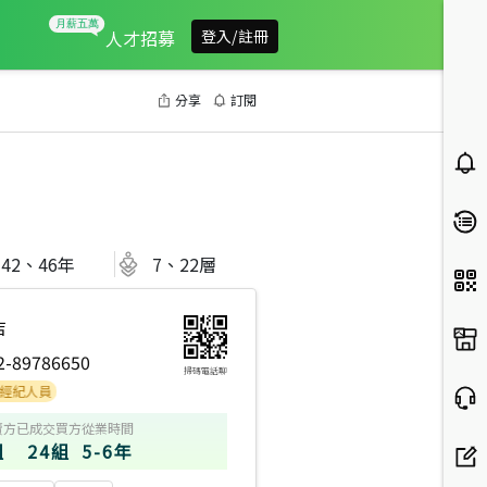
人才招募
登入/註冊
分享
訂閱
42、46
年
7、22層
店
2-89786650
掃碼電話聊
員
賣方
已成交買方
從業時間
組
24組
5-6年