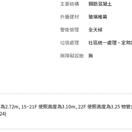
主要結構
鋼筋混凝土
外牆建材
玻璃帷幕
警衛管理
全天候
垃圾處理
社區統一處理，定時
無障礙設施
無
為2.72m, 15~21F 使照高度為3.10m, 22F 使照高度為3.25
4)