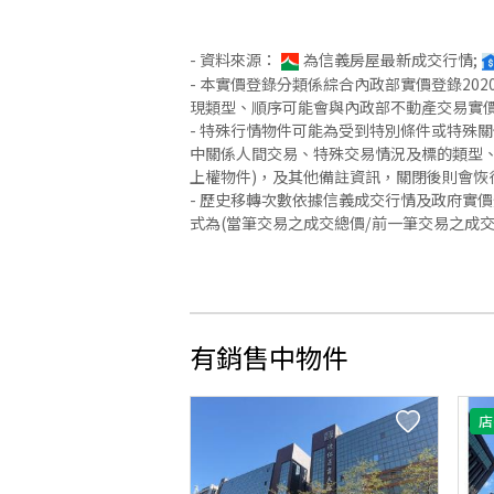
- 資料來源：
為信義房屋最新成交行情;
- 本實價登錄分類係綜合內政部實價登錄2
現類型、順序可能會與內政部不動產交易實
- 特殊行情物件可能為受到特別條件或特殊
中關係人間交易、特殊交易情況及標的類型、
上權物件)，及其他備註資訊，關閉後則會恢
- 歷史移轉次數依據信義成交行情及政府實
式為(當筆交易之成交總價/前一筆交易之成
有銷售中物件
店