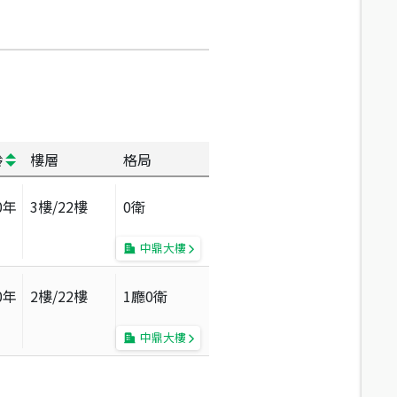
齡
樓層
格局
0
年
3
樓/
22
樓
0衛
中鼎大樓
0
年
2
樓/
22
樓
1廳0衛
中鼎大樓