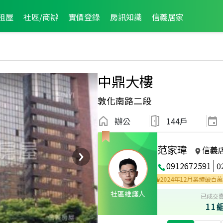
租屋
社區/商辦
實價登錄
房訊知識
信義居家
中鼎大樓
敦化南路二段
辦公
144戶
范家瑋
信義
0912672591
0
成件TOP2
2025年10月業績破二百萬經紀人員
2024年12月業績破百萬經紀人
社區維護人
已成交
11