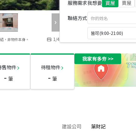
服務需求
我想要
買屋
賣屋
聯絡方式
皆可(9:00-21:00)
1
/
4
紹，非物件本身。
我家有多夯
>>
待售物件
待租物件
-
-
筆
筆
建設公司
葉財記