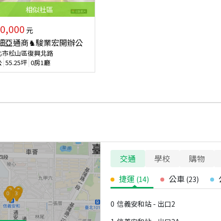
相似
社區
0,000
元
細亞通商♞駿業宏開辦公
北市松山區復興北路
公
55.25
坪
0房1廳
交通
學校
購物
捷運
公車
(
14
)
(
23
)
0
信義安和站 - 出口2