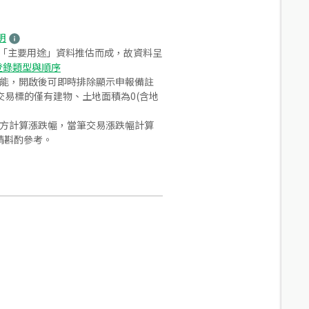
明
之「主要用途」資料推估而成，故資料呈
登錄類型與順序
功能，開啟後可即時排除顯示申報備註
易標的僅有建物、土地面積為0(含地
合方計算漲跌幅，當筆交易漲跌幅計算
請斟酌參考。