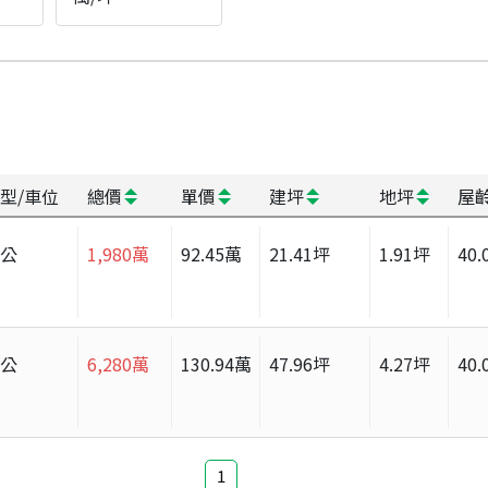
型/車位
總價
單價
建坪
地坪
屋
辦公
1,980
萬
92.45
萬
21.41
坪
1.91
坪
40.
辦公
6,280
萬
130.94
萬
47.96
坪
4.27
坪
40.
1