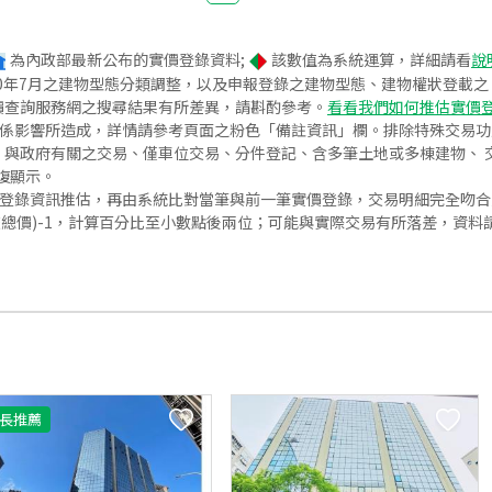
為內政部最新公布的實價登錄資料;
該數值為系統運算，詳細請看
說
020年7月之建物型態分類調整，以及申報登錄之建物型態、建物權狀登載
價查詢服務網之搜尋結果有所差異，請斟酌參考。
看看我們如何推估實價
關係影響所造成，詳情請參考頁面之粉色「備註資訊」欄。排除特殊交易
與政府有關之交易、僅車位交易、分件登記、含多筆土地或多棟建物、 交
復顯示。
價登錄資訊推估，再由系統比對當筆與前一筆實價登錄，交易明細完全吻
交總價)-1，計算百分比至小數點後兩位；可能與實際交易有所落差，資料
長推薦