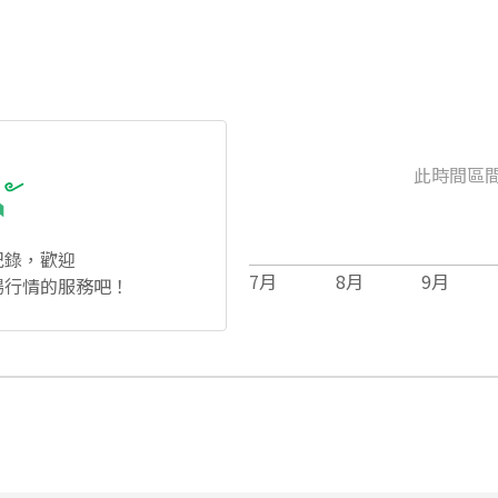
此時間區
紀錄，歡迎
7
月
8
月
9
月
場行情的服務吧！