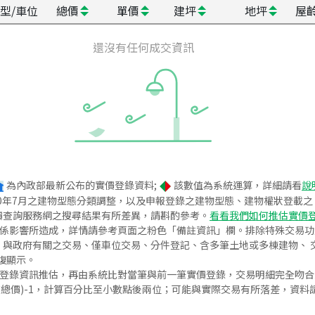
型/車位
總價
單價
建坪
地坪
屋
還沒有任何成交資訊
為內政部最新公布的實價登錄資料;
該數值為系統運算，詳細請看
說
020年7月之建物型態分類調整，以及申報登錄之建物型態、建物權狀登載
價查詢服務網之搜尋結果有所差異，請斟酌參考。
看看我們如何推估實價
關係影響所造成，詳情請參考頁面之粉色「備註資訊」欄。排除特殊交易
與政府有關之交易、僅車位交易、分件登記、含多筆土地或多棟建物、 交
復顯示。
價登錄資訊推估，再由系統比對當筆與前一筆實價登錄，交易明細完全吻
交總價)-1，計算百分比至小數點後兩位；可能與實際交易有所落差，資料