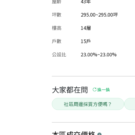
屋齡
43
年
坪數
295.00~295.00坪
樓高
14層
戶數
15戶
公設比
23.00%~23.00%
大家都在問
換一換
社區周邊採買方便嗎？
本區
成交價格