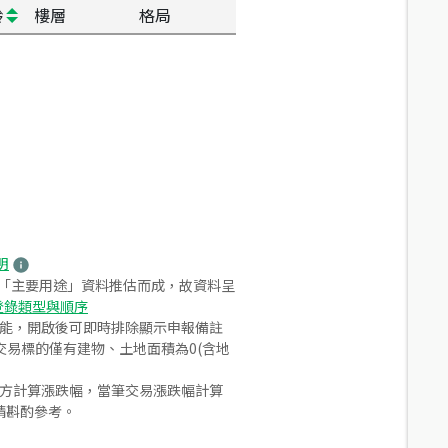
齡
樓層
格局
明
之「主要用途」資料推估而成，故資料呈
登錄類型與順序
功能，開啟後可即時排除顯示申報備註
易標的僅有建物、土地面積為0(含地
合方計算漲跌幅，當筆交易漲跌幅計算
請斟酌參考。