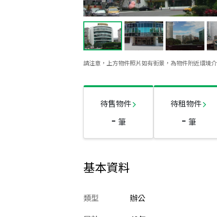
請注意，上方物件照片如有街景，為物件附近環境介
待售物件
待租物件
-
-
筆
筆
基本資料
類型
辦公