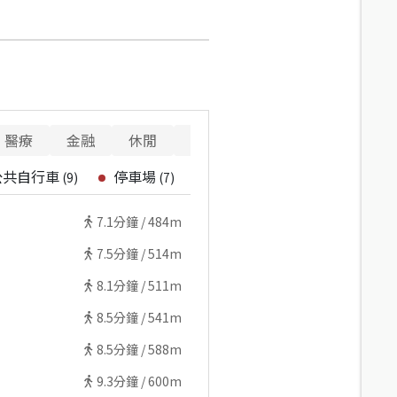
醫療
金融
休閒
寵物
警消
公共自行車
停車場
(
9
)
(
7
)
7.1
分鐘 /
484m
7.5
分鐘 /
514m
8.1
分鐘 /
511m
8.5
分鐘 /
541m
8.5
分鐘 /
588m
9.3
分鐘 /
600m