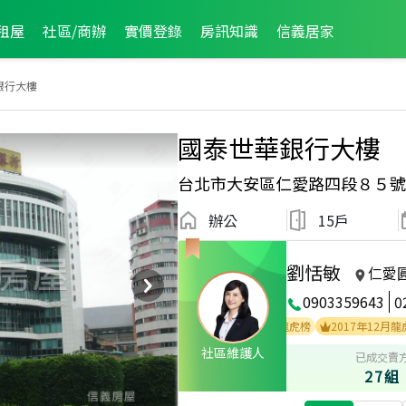
租屋
社區/商辦
實價登錄
房訊知識
信義居家
銀行大樓
國泰世華銀行大樓
台北市大安區仁愛路四段８５號
辦公
15戶
劉恬敏
仁愛
0903359643
0
破百萬經紀人員
2019年5月龍虎榜
2018年8月龍虎榜
2017年12月龍虎榜
社區維護人
已成交賣
27組