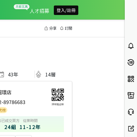
人才招募
登入/註冊
分享
訂閱
43
年
14層
圓環店
2-89786683
掃碼電話聊
方
已成交買方
從業時間
24組
11-12年