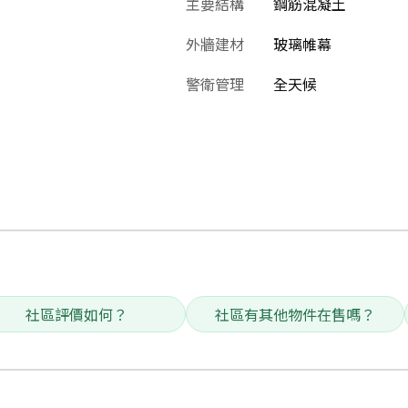
主要結構
鋼筋混凝土
外牆建材
玻璃帷幕
警衛管理
全天候
社區評價如何？
社區有其他物件在售嗎？