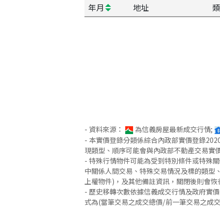
年月
地址
類
- 資料來源：
為信義房屋最新成交行情;
- 本實價登錄分類係綜合內政部實價登錄2
現類型、順序可能會與內政部不動產交易實
- 特殊行情物件可能為受到特別條件或特殊
中關係人間交易、特殊交易情況及標的類型、
上權物件)，及其他備註資訊，關閉後則會恢
- 歷史移轉次數依據信義成交行情及政府實
式為(當筆交易之成交總價/前一筆交易之成