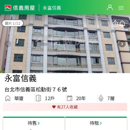
永富信義
圖片 1/12
永富信義
台北市信義區松勤街７６號
華廈
12戶
20
年
7層
♥️ 有
27
人收藏
待售
待租