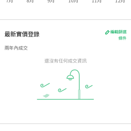
7
月
8
月
9
月
10
月
11
月
12
月
編輯篩選
最新實價登錄
條件
兩年內成交
還沒有任何成交資訊