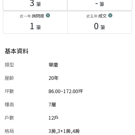
3
-
筆
筆
詢問度
成交
近一年
近五年
1
0
筆
筆
基本資料
類型
華廈
屋齡
20
年
坪數
86.00~172.00坪
樓高
7層
戶數
12戶
格局
3房,3+1房,4房