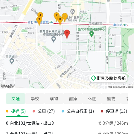
街景及路線導航
交通
學校
購物
醫療
休閒
寵物
警
捷運
(
5
)
公車
(
27
)
公共自行車
(
1
)
停車場
(
13
)
0
台北101/世貿站 - 出口3
3
分鐘 /
246m
1
台北101/世貿站 - 出口4
4
分鐘 /
300m