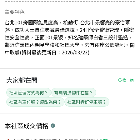
主要特色
台北101旁國際能見度高，松勤街-台北市最響亮的豪宅聚
落，成功人士自住典藏最佳選擇，24H保全警衛管理，隱密
性安全性高，正面101景觀，知名建築師白省三設計監造，
鄰近信義區內明星學校和社區大學，旁有兩座公園綠地，鬧
中取靜(資料最後更新日：2026/03/23)
大家都在問
換一換
社區管理方式為何？
有無裝潢物件在售？
社區有車位嗎？類型為何？
社區附近好停車嗎？
本社區
成交價格