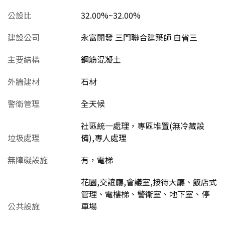
公設比
32.00%~32.00%
建設公司
永富開發 三門聯合建築師 白省三
主要結構
鋼筋混凝土
外牆建材
石材
警衛管理
全天候
社區統一處理，專區堆置(無冷藏設
垃圾處理
備),專人處理
無障礙設施
有，電梯
花園,交誼廳,會議室,接待大廳、飯店式
管理、電樓梯、警衛室、地下室、停
公共設施
車場