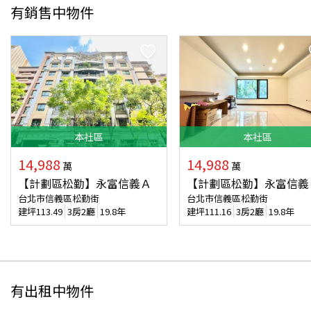
有銷售中物件
本
社區
本
社區
14,988
14,988
萬
萬
【計劃區松勤】永富信義Ａ
【計劃區松勤】永富信義
台北市信義區松勤街
台北市信義區松勤街
建坪
113.49
3房2廳
19.8年
建坪
111.16
3房2廳
19.8年
有出租中物件