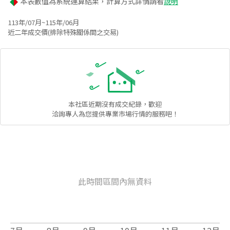
本表數值為系統運算結果，計算方式詳情請看
說明
113年/07月~115年/06月
近二年成交價(排除特殊關係間之交易)
本社區
近期沒有成交紀錄，歡迎
洽詢專人為您提供專業市場行情的服務吧！
此時間區間內無資料