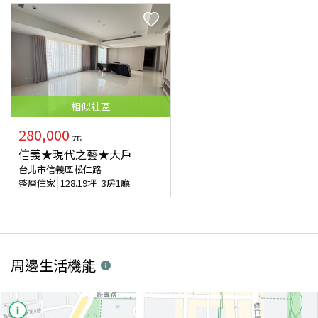
相似
社區
280,000
元
信義★現代之藝★大戶
台北市信義區松仁路
整層住家
128.19
坪
3房1廳
周邊生活機能