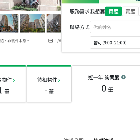
服務需求
我想要
買屋
賣屋
聯絡方式
1
/
8
紹，非物件本身。
皆可(9:00-21:00)
近一年
詢問度
售物件
待租物件
0
1
-
筆
筆
筆