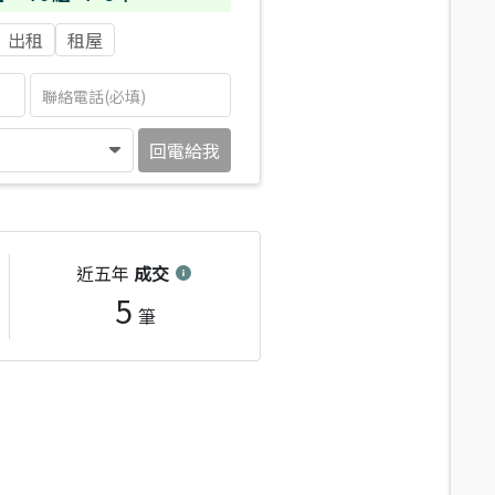
出租
租屋
回電給我
近五年
成交
5
筆