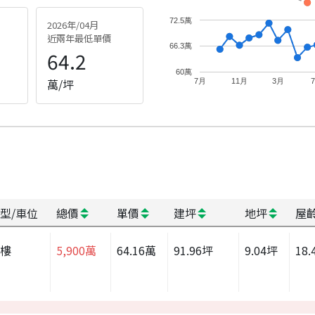
72.5萬
2026年/04月
近兩年最低單價
66.3萬
64.2
60萬
萬/坪
7月
11月
3月
型/車位
總價
單價
建坪
地坪
屋
大樓
5,900
萬
64.16
萬
91.96
坪
9.04
坪
18.