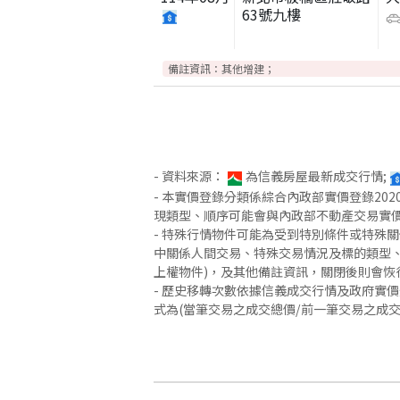
63號九樓
備註資訊：
其他增建；
- 資料來源：
為信義房屋最新成交行情;
- 本實價登錄分類係綜合內政部實價登錄2
現類型、順序可能會與內政部不動產交易實
- 特殊行情物件可能為受到特別條件或特殊
中關係人間交易、特殊交易情況及標的類型、
上權物件)，及其他備註資訊，關閉後則會恢
- 歷史移轉次數依據信義成交行情及政府實
式為(當筆交易之成交總價/前一筆交易之成