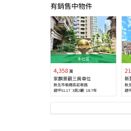
有銷售中物件
本
社區
4,358
21
萬
家麒景觀三房車位
新
新北市板橋區莊敬路
新
建坪
51.17
3房2廳
18.7年
建