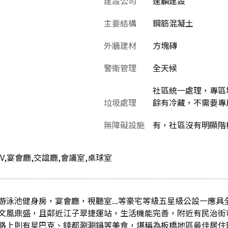
建設公司
逢麟建設
主要結構
鋼筋混凝土
外牆建材
方塊磚
警衛管理
全天候
社區統一處理，專區堆
垃圾處理
餘有冷藏，不需要專
無障礙設施
有，社區沒有明顯階
TV,宴會廳,交誼廳,會議室,桌球室
游泳池健身房，宴會廳，視聽室...等豪宅等級五星級公設一應具
文風鼎盛，且鄰近江子翠捷運站，生活機能完善，附近有民治街
路上則有星巴克、錢都涮涮鍋等美食，堪稱為板橋地區最佳居住環