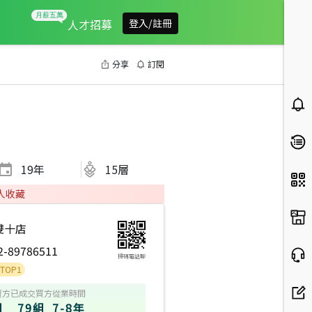
人才招募
登入/註冊
分享
訂閱
19
年
15層
人收藏
雙十店
2-89786511
掃碼電話聊
賣方
已成交買方
從業時間
組
79組
7-8年