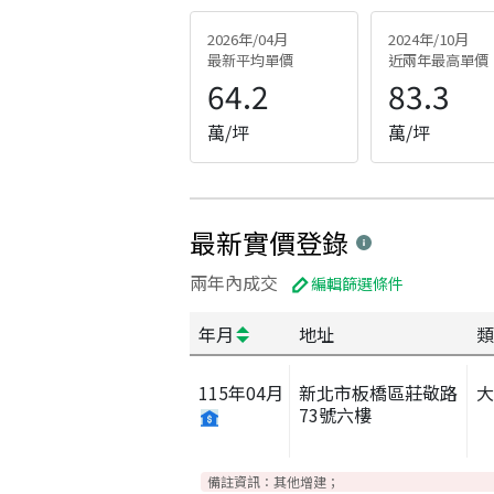
2026年/04月
2024年/10月
最新平均單價
近兩年最高單價
64.2
83.3
萬/坪
萬/坪
最新實價登錄
兩年內成交
編輯篩選條件
年月
地址
類
115
年
04
月
新北市板橋區莊敬路
73號六樓
備註資訊：
其他增建；