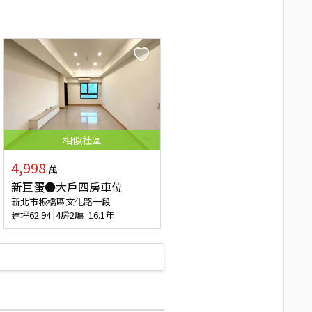
相似
社區
4,998
萬
新巨蛋●大戶四房車位
新北市板橋區文化路一段
建坪
62.94
4房2廳
16.1年