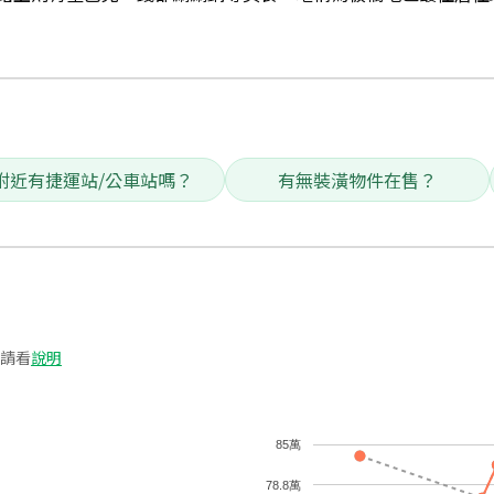
附近有捷運站/公車站嗎？
有無裝潢物件在售？
請看
說明
85萬
78.8萬