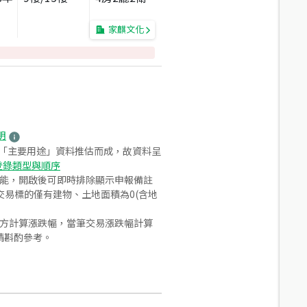
家麒文化
明
之「主要用途」資料推估而成，故資料呈
登錄類型與順序
功能，開啟後可即時排除顯示申報備註
易標的僅有建物、土地面積為0(含地
合方計算漲跌幅，當筆交易漲跌幅計算
請斟酌參考。