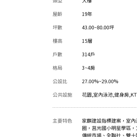
類型
大樓
屋齡
19
年
坪數
43.00~80.00坪
樓高
15層
戶數
314戶
格局
3~4房
公設比
27.00%~29.00%
公共設施
花園,室內泳池,健身房,K
主要特色
家麒建設指標建案，室內
圈，莒光國小明星學區，
傳統市場、全聯社、雙十