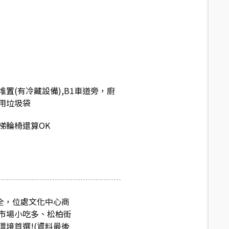
置(有冷藏設備),B1車道旁，廚
用垃圾袋
梯輪椅還算OK
全，位處文化中心商
市場小吃多、松柏街
境首選!(資料最後