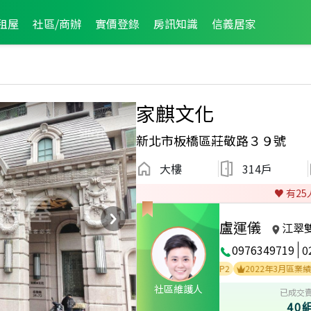
租屋
社區/商辦
實價登錄
房訊知識
信義居家
家麒文化
新北市板橋區莊敬路３９號
大樓
314戶
♥️ 有
25
盧運儀
江翠
0976349719
0
2022年7月區業績TOP2
2022年6月區業績TOP2
2022年3月區業績TOP1
社區維護人
已成交
40