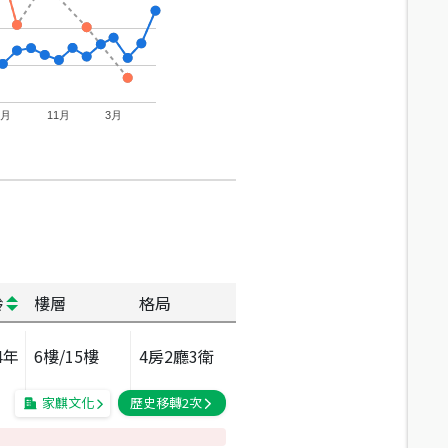
7月
11月
3月
齡
樓層
格局
4
年
6
樓/
15
樓
4房2廳3衛
家麒文化
歷史移轉
2
次