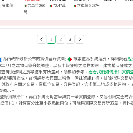
有車位
含車位
260
72.47
萬
含車位
6.28
坪
萬
1
2
3
為內政部最新公布的實價登錄資料;
該數值為系統運算，詳細請看
說
020年7月之建物型態分類調整，以及申報登錄之建物型態、建物權狀登載
價查詢服務網之搜尋結果有所差異，請斟酌參考。
看看我們如何推估實價
關係影響所造成，詳情請參考頁面之粉色「備註資訊」欄。排除特殊交易
與政府有關之交易、僅車位交易、分件登記、含多筆土地或多棟建物、 交
復顯示。
價登錄資訊推估，再由系統比對當筆與前一筆實價登錄，交易明細完全吻
交總價)-1，計算百分比至小數點後兩位；可能與實際交易有所落差，資料