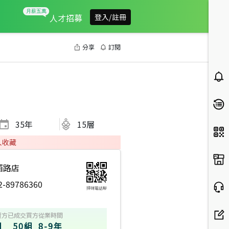
人才招募
登入/註冊
分享
訂閱
35
年
15層
人收藏
西路店
2-89786360
掃碼電話聊
賣方
已成交買方
從業時間
組
50組
8-9年