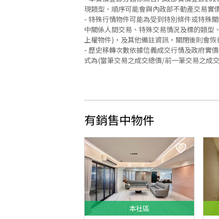
現類型、順序可能會與內政部不動產交易實
- 特殊行情物件可能為受到特別條件或特殊
中關係人間交易、特殊交易情況及標的類型、
上權物件)，及其他備註資訊，關閉後則會恢
- 歷史移轉次數依據信義成交行情及政府實
式為(當筆交易之成交總價/前一筆交易之成
有銷售中物件
本
社區