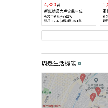
4,380
1,
萬
新莊精品大戶含雙車位
電
新北市新莊區西盛街
新
建坪
117.32
3房3廳
35.1年
建
周邊生活機能