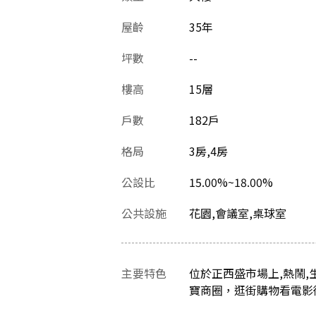
屋齡
35
年
坪數
--
樓高
15層
戶數
182戶
格局
3房,4房
公設比
15.00%~18.00%
公共設施
花園,會議室,桌球室
主要特色
位於正西盛市場上,熱鬧,
寶商圈，逛街購物看電影街方