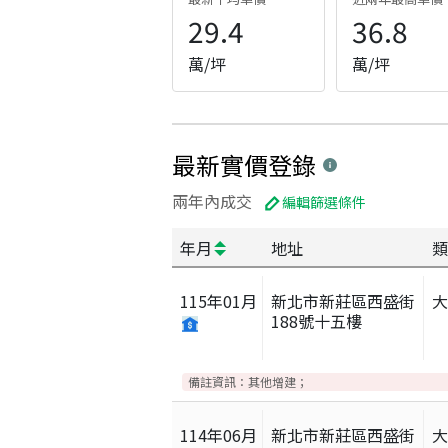
29.4
36.8
萬/坪
萬/坪
最新實價登錄
兩年內成交
編輯篩選條件
年月
地址
類
115
年
01
月
新北市新莊區西盛街
188號十五樓
備註資訊：
其他增建；
114
年
06
月
新北市新莊區西盛街