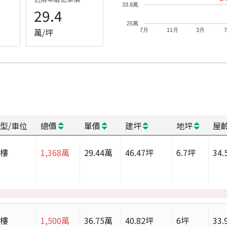
33.8萬
29.4
25萬
萬/坪
7月
11月
3月
型/車位
總價
單價
建坪
地坪
屋
大樓
1,368
萬
29.44
萬
46.47
坪
6.7
坪
34.
大樓
1,500
萬
36.75
萬
40.82
坪
6
坪
33.