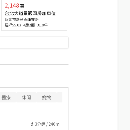
2,148
萬
台北大道景觀四房加車位
新北市新莊區龍安路
建坪
55.03
4房2廳
31.0年
醫療
休閒
寵物
警消
重要設施
3
分鐘 /
240m