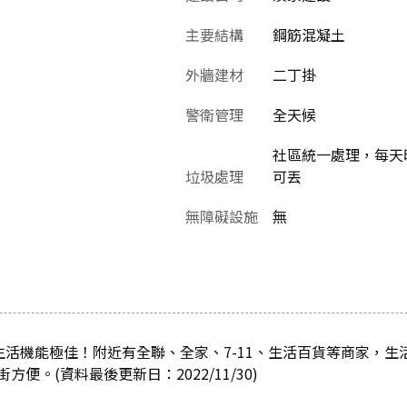
主要結構
鋼筋混凝土
外牆建材
二丁掛
警衛管理
全天候
社區統一處理，每天晚
垃圾處理
可丟
無障礙設施
無
生活機能極佳！附近有全聯、全家、7-11、生活百貨等商家，
便。(資料最後更新日：2022/11/30)