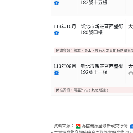
182號十五樓
113
年
10
月
新北市新莊區西盛街
180號四樓
備註資訊：
親友、員工、共有人或其他特殊關係
113
年
08
月
新北市新莊區西盛街
192號十一樓
備註資訊：
陽臺外推；其他增建；
- 資料來源：
為信義房屋最新成交行情;
- 本實價登錄分類係綜合內政部實價登錄2