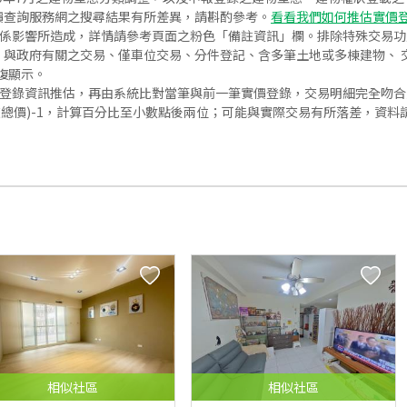
價查詢服務網之搜尋結果有所差異，請斟酌參考。
看看我們如何推估實價
關係影響所造成，詳情請參考頁面之粉色「備註資訊」欄。排除特殊交易
與政府有關之交易、僅車位交易、分件登記、含多筆土地或多棟建物、 交
復顯示。
價登錄資訊推估，再由系統比對當筆與前一筆實價登錄，交易明細完全吻
交總價)-1，計算百分比至小數點後兩位；可能與實際交易有所落差，資料
相似
社區
相似
社區