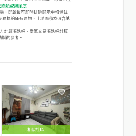
登錄類型與順序
功能，開啟後可即時排除顯示申報備註
易標的僅有建物、土地面積為0(含地
合方計算漲跌幅，當筆交易漲跌幅計算
請斟酌參考。
相似
社區