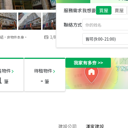
服務需求
我想要
買屋
賣屋
聯絡方式
1
/
8
紹，非物件本身。
皆可(9:00-21:00)
我家有多夯
>>
售物件
待租物件
1
-
筆
筆
建設公司
漢家建設