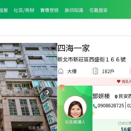
租屋
社區/商辦
實價登錄
房訊知識
信義居家
四海一家
新北市新莊區西盛街１６６號
大樓
182戶
♥️ 有
8
鄧妍榛
民安
0908628725
0
3月龍虎榜
2023年5月龍虎榜
2019年8月龍虎榜
社區維護人
已成交
56