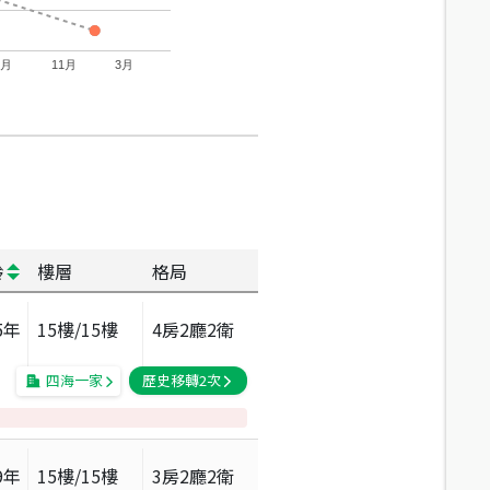
7月
11月
3月
齡
樓層
格局
5
年
15
樓/
15
樓
4房2廳2衛
四海一家
歷史移轉
2
次
9
年
15
樓/
15
樓
3房2廳2衛