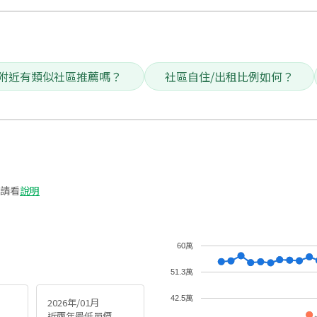
附近有類似社區推薦嗎？
社區自住/出租比例如何？
請看
說明
60萬
51.3萬
42.5萬
2026年/01月
近兩年最低單價