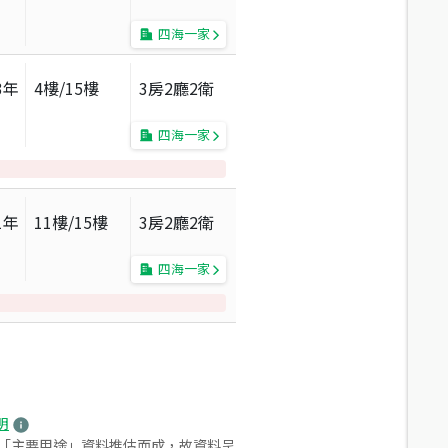
四海一家
3
年
4
樓/
15
樓
3房2廳2衛
四海一家
1
年
11
樓/
15
樓
3房2廳2衛
四海一家
明
之「主要用途」資料推估而成，故資料呈