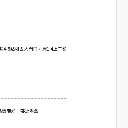
4-8點可丟大門口，周1.4上午也
生活機能好；鄰近洪金