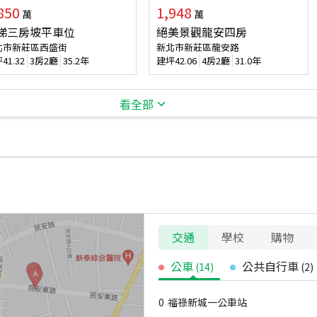
850
1,948
萬
萬
梯三房坡平車位
絕美景觀龍安四房
北市新莊區西盛街
新北市新莊區龍安路
坪
41.32
3房2廳
35.2年
建坪
42.06
4房2廳
31.0年
看全部
交通
學校
購物
公車
公共自行車
(
14
)
(
2
)
0
福祿新城一公車站