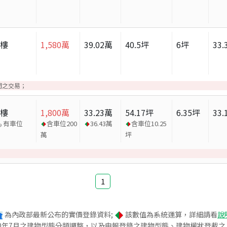
大樓
1,580
萬
39.02
萬
40.5
坪
6
坪
33.
間之交易；
大樓
1,800
萬
33.23
萬
54.17
坪
6.35
坪
33.
有車位
含車位
200
36.43
萬
含車位
10.25
萬
坪
1
為內政部最新公布的實價登錄資料;
該數值為系統運算，詳細請看
說
020年7月之建物型態分類調整，以及申報登錄之建物型態、建物權狀登載