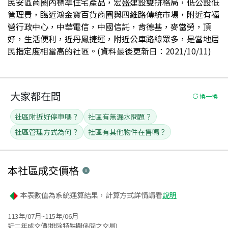
民安區商圈內標準住宅產品，宏盛建設雙拼格局，低公設低
管理費，臨近鴻金寶百貨商圈與四維路傳統市場，附近有福
營行政中心，中華電信，中國信託，肯德基，麥當勞，頂
好，生活便利，近丹鳳捷運，附近公車路線眾多，是當地居
民指定度相當高的社區。(資料最後更新日：2021/10/11)
大家都在問
換一換
社區附近好停車嗎？
社區有無漏水問題？
社區管理方式為何？
社區有其他物件在售嗎？
本社區
成交價格
本表數值為系統運算結果，計算方式詳情請看
說明
113年/07月~115年/06月
近二年成交價(排除特殊關係間之交易)