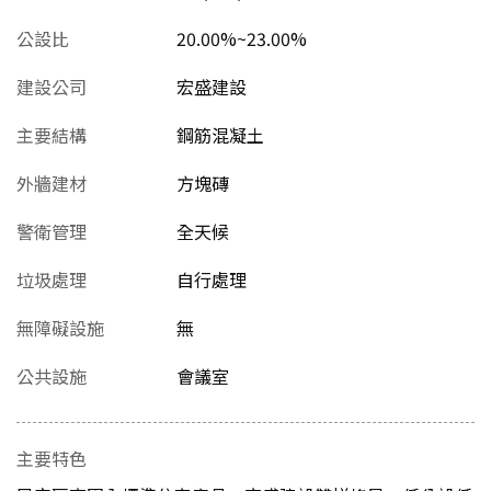
公設比
20.00%~23.00%
建設公司
宏盛建設
主要結構
鋼筋混凝土
外牆建材
方塊磚
警衛管理
全天候
垃圾處理
自行處理
無障礙設施
無
公共設施
會議室
主要特色