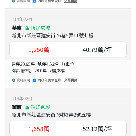
資料說明
內政部實價登錄
交易備註
114
年
02
月
華廈
頂好京城
新北市新莊區建安街76巷5弄11號七樓
1,250
萬
40.79
萬/坪
建坪
30.65
坪
地坪
4.53
坪
無車位
3房2廳2衛
28.0
年
7
樓/
8
樓
資料說明
內政部實價登錄
交易備註
114
年
02
月
華廈
頂好京城
新北市新莊區建安街76巷3弄2號五樓
1,658
萬
52.12
萬/坪