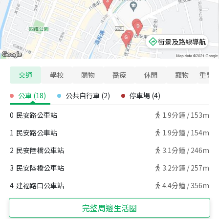
街景及路線導航
交通
學校
購物
醫療
休閒
寵物
重要
公車
(
18
)
公共自行車
(
2
)
停車場
(
4
)
0
民安路公車站
1.9
分鐘 /
153m
1
民安路公車站
1.9
分鐘 /
154m
2
民安陸橋公車站
3.1
分鐘 /
246m
3
民安陸橋公車站
3.2
分鐘 /
257m
4
建福路口公車站
4.4
分鐘 /
356m
完整周邊生活圈