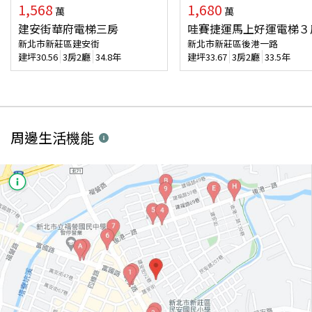
1,568
1,680
萬
萬
建安街華府電梯三房
哇賽捷運馬上好運電梯３
新北市新莊區建安街
新北市新莊區後港一路
建坪
30.56
3房2廳
34.8年
建坪
33.67
3房2廳
33.5年
周邊生活機能