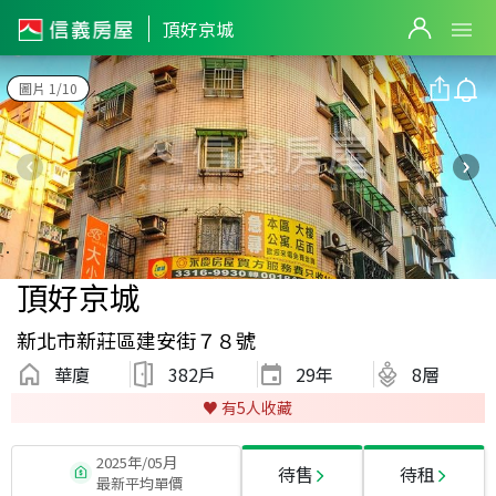
頂好京城
圖片 1/10
頂好京城
新北市新莊區建安街７８號
華廈
382戶
29
年
8層
♥️ 有
5
人收藏
2025年/05月
待售
待租
最新平均單價