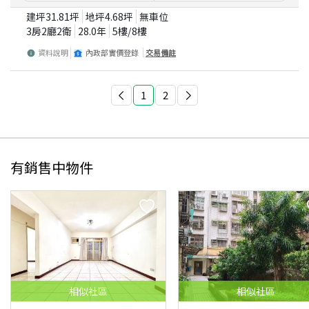
建坪
31.81
坪
地坪
4.68
坪
無車位
3房2廳2衛
28.0
年
5
樓/
8
樓
資料說明
內政部實價登錄
交易備註
1
2
有銷售中物件
相似
社區
相似
社區