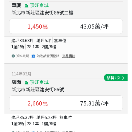
華廈
頂好京城
新北市新莊區建安街86號二樓
1,450
萬
43.05
萬/坪
建坪
33.68
坪
地坪
5
坪
無車位
1廳1衛
28.1
年
2
樓/
8
樓
資料說明
內政部實價登錄
交易備註
114
年
03
月
移轉
2
次
店面
頂好京城
新北市新莊區建安街86號
2,660
萬
75.31
萬/坪
建坪
35.32
坪
地坪
5.23
坪
無車位
1廳0衛
28.1
年
1
樓/
8
樓