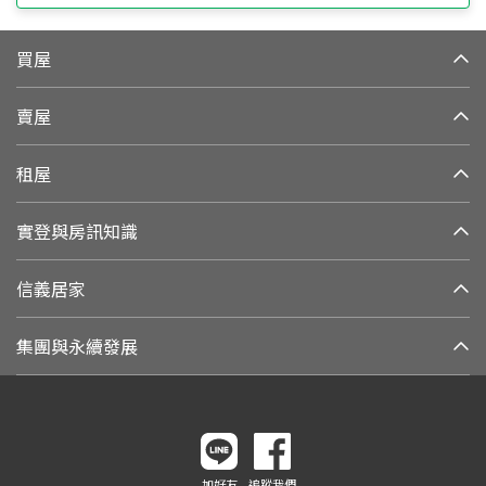
買屋
賣屋
租屋
實登與房訊知識
信義居家
集團與永續發展
加好友
追蹤我們