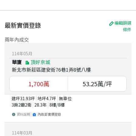
編輯篩選
最新實價登錄
條件
兩年內成交
114
年
05
月
華廈
頂好京城
新北市新莊區建安街76巷1弄8號八樓
1,700
萬
53.25
萬/坪
建坪
31.93
坪
地坪
4.7
坪
無車位
3房2廳2衛
28.3
年
8
樓/
8
樓
資料說明
內政部實價登錄
114
年
03
月