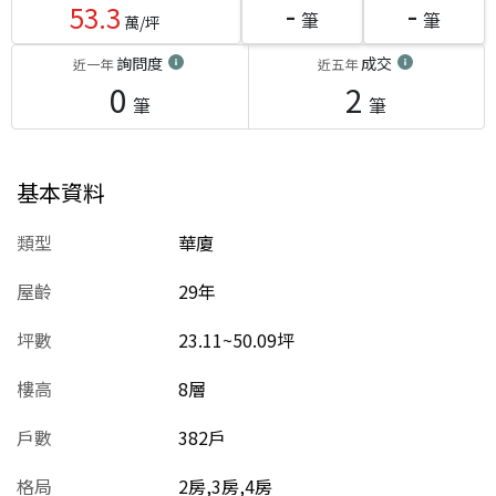
-
-
53.3
筆
筆
萬/坪
詢問度
成交
近一年
近五年
0
2
筆
筆
基本資料
類型
華廈
屋齡
29
年
坪數
23.11~50.09坪
樓高
8層
戶數
382戶
格局
2房,3房,4房