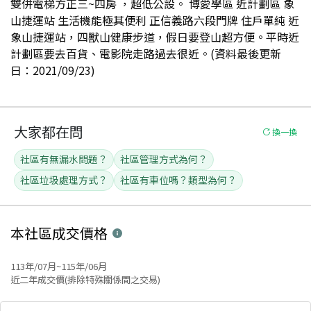
雙併電梯方正三~四房 ，超低公設。 博愛學區 近計劃區 象
山捷運站 生活機能極其便利 正信義路六段門牌 住戶單純 近
象山捷運站，四獸山健康步道，假日要登山超方便。平時近
計劃區要去百貨、電影院走路過去很近。(資料最後更新
日：2021/09/23)
大家都在問
換一換
社區有無漏水問題？
社區管理方式為何？
社區垃圾處理方式？
社區有車位嗎？類型為何？
本社區
成交價格
113年/07月~115年/06月
近二年成交價(排除特殊關係間之交易)