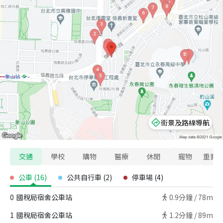
街景及路線導航
交通
學校
購物
醫療
休閒
寵物
重要
公車
(
16
)
公共自行車
(
2
)
停車場
(
4
)
0
國稅局宿舍公車站
0.9
分鐘 /
78m
1
國稅局宿舍公車站
1.2
分鐘 /
89m