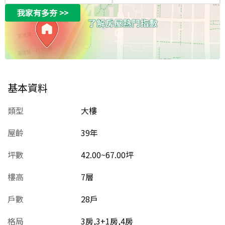
我家有多夯
>>
基本資料
類型
大樓
屋齡
39
年
坪數
42.00~67.00坪
樓高
7層
戶數
28戶
格局
3房,3+1房,4房