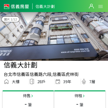
信義大計劃
圖片 1/12
信義大計劃
台北市信義區信義路六段,信義區虎林街
大樓
28戶
39
年
7層
待售
待租
-
-
筆
筆