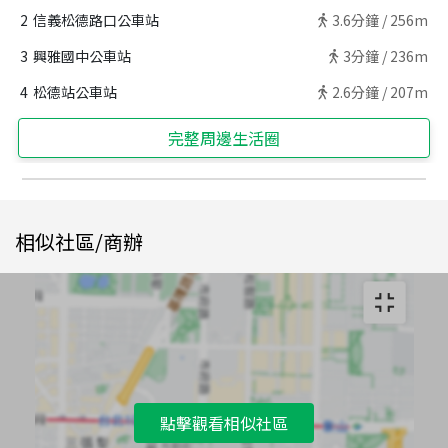
2
信義松德路口公車站
3.6
分鐘 /
256m
3
興雅國中公車站
3
分鐘 /
236m
4
松德站公車站
2.6
分鐘 /
207m
完整周邊生活圈
相似社區/商辦
點擊觀看相似社區