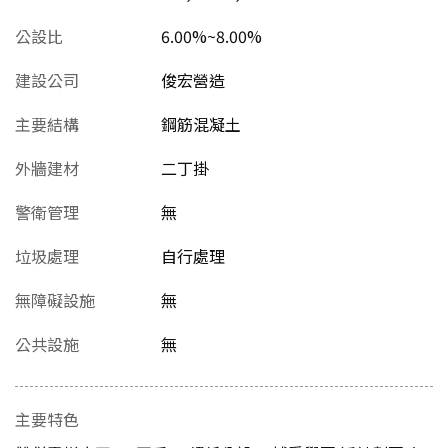
公設比
6.00%~8.00%
建設公司
俊宏營造
主要結構
鋼筋混凝土
外牆建材
二丁掛
警衛管理
無
垃圾處理
自行處理
無障礙設施
無
公共設施
無
主要特色