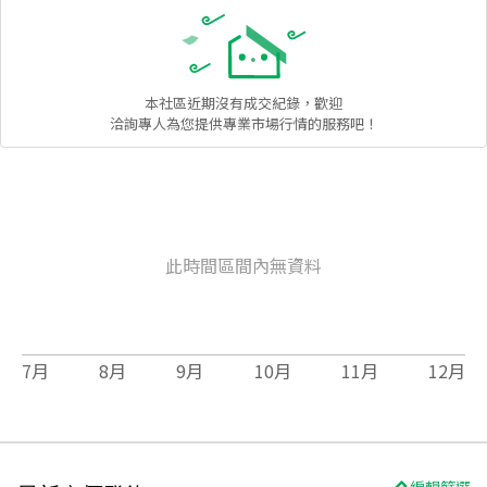
本社區
近期沒有成交紀錄，歡迎
洽詢專人為您提供專業市場行情的服務吧！
此時間區間內無資料
7
月
8
月
9
月
10
月
11
月
12
月
編輯篩選