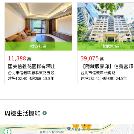
相似
社區
相似
社區
11,388
39,075
萬
萬
國美信義花園稀有釋出
【隱藏版豪邸】信義富邦
台北市信義區忠孝東路五段
台北市信義區松勇路
建坪
102.43
4房2廳
19.9年
建坪
185.42
4房3廳
24.5年
周邊生活機能