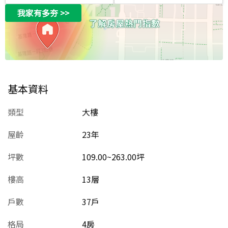
我家有多夯
>>
基本資料
類型
大樓
屋齡
23
年
坪數
109.00~263.00坪
樓高
13層
戶數
37戶
格局
4房