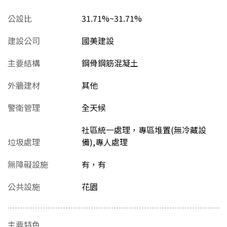
公設比
31.71%~31.71%
建設公司
國美建設
主要結構
鋼骨鋼筋混凝土
外牆建材
其他
警衛管理
全天候
社區統一處理，專區堆置(無冷藏設
垃圾處理
備),專人處理
無障礙設施
有，有
公共設施
花園
主要特色