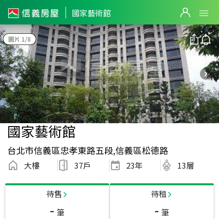
國家藝術館
圖片 1/8
國家藝術館
台北市信義區忠孝東路五段,信義區松德路
大樓
37戶
23
年
13層
待售
待租
-
-
筆
筆