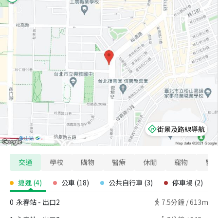
街景及路線導航
交通
學校
購物
醫療
休閒
寵物
警
捷運
(
4
)
公車
(
18
)
公共自行車
(
3
)
停車場
(
2
)
0
永春站 - 出口2
7.5
分鐘 /
613m