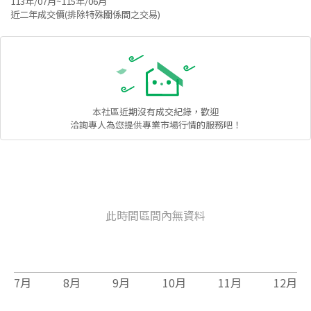
113年/07月~115年/06月
近二年成交價(排除特殊關係間之交易)
本社區
近期沒有成交紀錄，歡迎
洽詢專人為您提供專業市場行情的服務吧！
此時間區間內無資料
7
月
8
月
9
月
10
月
11
月
12
月