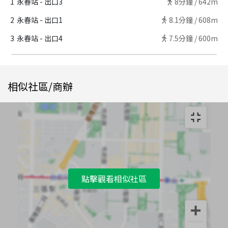
1
永春站 - 出口3
8
分鐘 /
642m
2
永春站 - 出口1
8.1
分鐘 /
608m
3
永春站 - 出口4
7.5
分鐘 /
600m
相似社區/商辦
點擊觀看相似社區