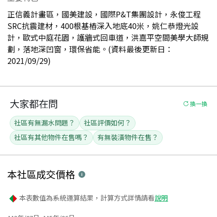
正信義計畫區，國美建設，國際P&T集團設計，永俊工程
SRC抗震建材，400根基樁深入地底40米，姚仁恭燈光設
計，歐式中庭花園，護牆式回車道，洪嘉平空間美學大師規
劃，落地深凹窗，環保省能。(資料最後更新日：
2021/09/29)
大家都在問
換一換
社區有無漏水問題？
社區評價如何？
社區有其他物件在售嗎？
有無裝潢物件在售？
本社區
成交價格
本表數值為系統運算結果，計算方式詳情請看
說明