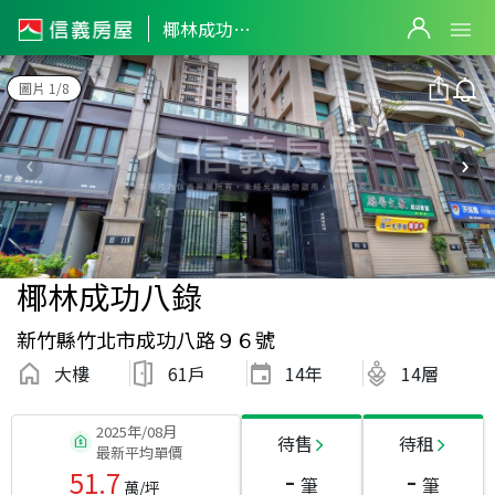
椰林成功八錄
圖片 1/8
椰林成功八錄
新竹縣竹北市成功八路９６號
大樓
61戶
14
年
14層
2025年/08月
待售
待租
最新平均單價
-
-
51.7
筆
筆
萬/坪