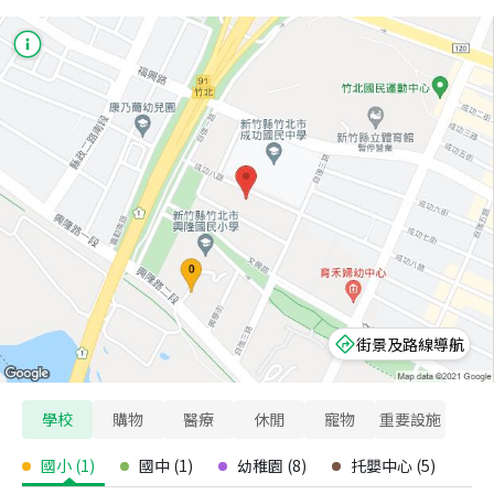
街景及路線導航
學校
購物
醫療
休閒
寵物
重要設施
國小
(
1
)
國中
(
1
)
幼稚園
(
8
)
托嬰中心
(
5
)