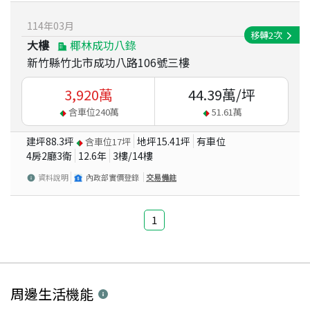
114
年
03
月
移轉
2
次
大樓
椰林成功八錄
新竹縣竹北市成功八路106號三樓
3,920
萬
44.39
萬/坪
含車位
240
萬
51.61
萬
建坪
88.3
坪
地坪
15.41
坪
有車位
含車位
17
坪
4房2廳3衛
12.6
年
3
樓/
14
樓
資料說明
內政部實價登錄
交易備註
1
周邊生活機能