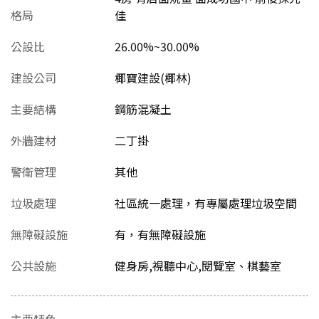
格局
佳
公設比
26.00%~30.00%
建設公司
椰寶建設(椰林)
主要結構
鋼筋混凝土
外牆建材
二丁掛
警衛管理
其他
垃圾處理
社區統一處理，有專屬處理垃圾空間
無障礙設施
有，有無障礙設施
公共設施
健身房,視聽中心,閱覽室、棋藝室
主要特色