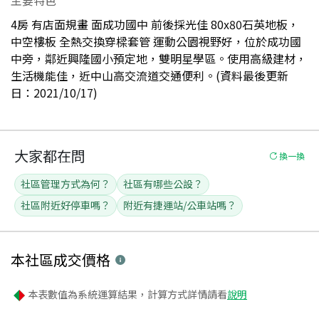
4房 有店面規畫 面成功國中 前後採光佳 80x80石英地板，
中空樓板 全熱交換穿樑套管 運動公園視野好，位於成功國
中旁，鄰近興隆國小預定地，雙明星學區。使用高級建材，
生活機能佳，近中山高交流道交通便利。(資料最後更新
日：2021/10/17)
大家都在問
換一換
社區管理方式為何？
社區有哪些公設？
社區附近好停車嗎？
附近有捷運站/公車站嗎？
本社區
成交價格
本表數值為系統運算結果，計算方式詳情請看
說明