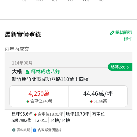
編輯篩選
最新實價登錄
條件
兩年內成交
114
年
08
月
移轉
2
次
大樓
椰林成功八錄
新竹縣竹北市成功八路110號十四樓
4,250
萬
44.46
萬/坪
含車位
240
萬
51.68
萬
建坪
95.6
坪
地坪
16.73
坪
有車位
含車位
18.01
坪
5房2廳3衛
13.0
年
14
樓/
14
樓
資料說明
內政部實價登錄