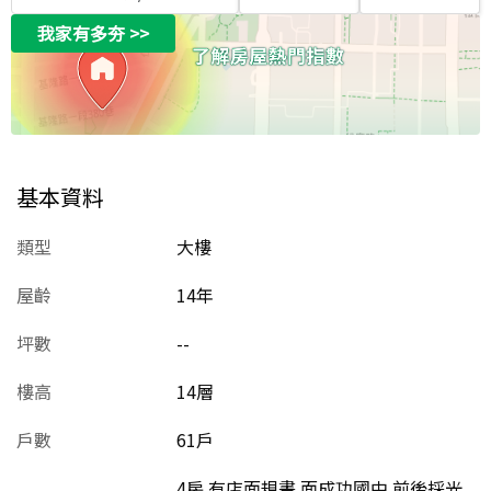
我家有多夯
>>
基本資料
類型
大樓
屋齡
14
年
坪數
--
樓高
14層
戶數
61戶
4房 有店面規畫 面成功國中 前後採光