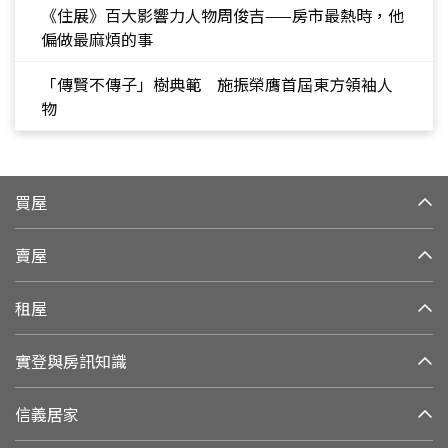
《住展》百大影響力人物周俊吉——房市最熱時，他
偏做最麻煩的事
「傳賢不傳子」樹典範 施振榮膺首屆東方領袖人
物
買屋
賣屋
租屋
實登與房訊知識
信義居家