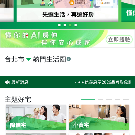
台北市
熱門生活圈
最新消息
‧
✦✦信義房屋2026品牌形象影
主題好宅
降價宅
小資宅