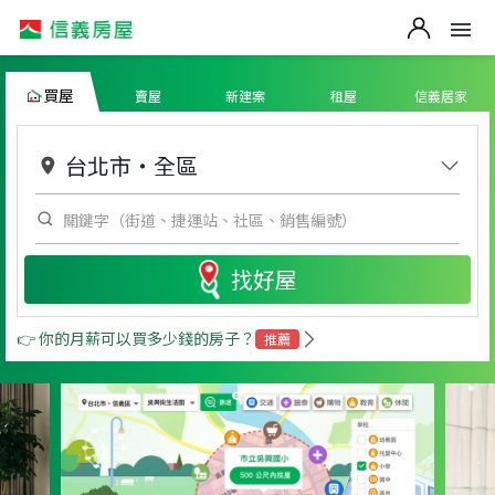
信義房屋：買房、賣房、實價登錄、房仲服務、房屋買賣、房地
買屋
賣屋
新建案
租屋
信義居家
台北市
・
全區
找好屋
👉 你的月薪可以買多少錢的房子？
推薦