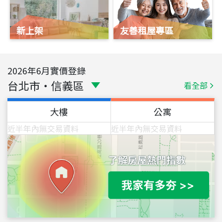
新上架
友善租屋專區
2026
年
6
月實價登錄
台北市
・
信義區
看全部
大樓
公寓
近半年內無交易資料
近半年內無交易資料