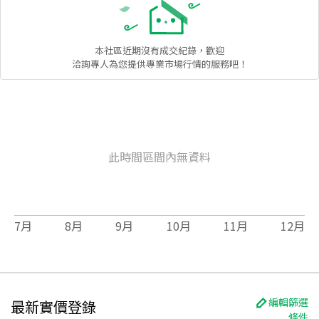
本社區
近期沒有成交紀錄，歡迎
洽詢專人為您提供專業市場行情的服務吧！
此時間區間內無資料
7
月
8
月
9
月
10
月
11
月
12
月
編輯篩選
最新實價登錄
條件