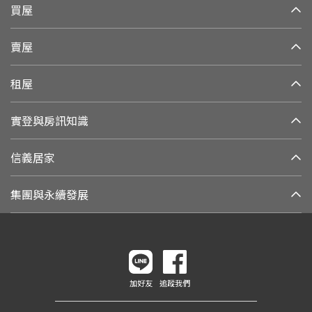
買屋
賣屋
租屋
實登與房訊知識
信義居家
集團與永續發展
加好友
追蹤我們