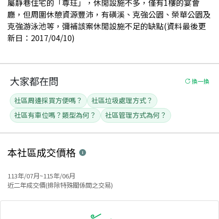
屬靜巷住宅的「尊玨」，休閒設施不多，僅有1樓的宴會
廳，但周圍休憩資源豐沛，有磺溪、克強公園、榮華公園及
克強游泳池等，彌補該案休閒設施不足的缺點(資料最後更
新日：2017/04/10)
大家都在問
換一換
社區周邊採買方便嗎？
社區垃圾處理方式？
社區有車位嗎？類型為何？
社區管理方式為何？
本社區
成交價格
113年/07月~115年/06月
近二年成交價(排除特殊關係間之交易)