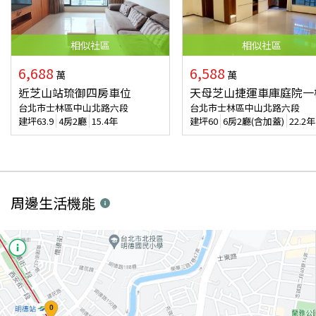
相似
社區
相似
社區
6,688
6,588
萬
萬
近芝山站琉御四房車位
天母芝山捷運車庫庭院一
台北市士林區中山北路六段
台北市士林區中山北路六段
建坪
63.9
4房2廳
15.4年
建坪
60
6房2廳(含加蓋)
22.2年
周邊生活機能