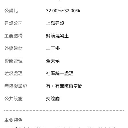
公設比
32.00%~32.00%
建設公司
上輝建設
主要結構
鋼筋混凝土
外牆建材
二丁掛
警衛管理
全天候
垃圾處理
社區統一處理
無障礙設施
有，有無障礙空間
公共設施
交誼廳
主要特色