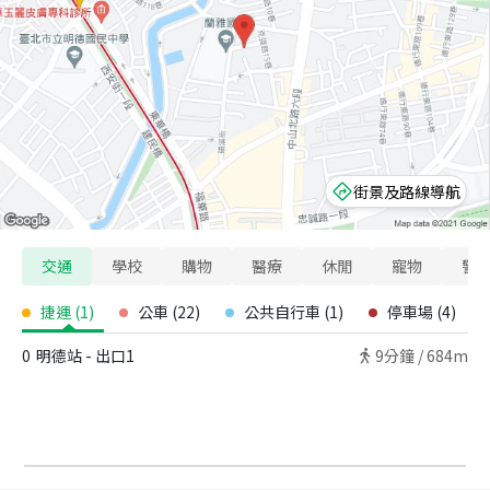
街景及路線導航
交通
學校
購物
醫療
休閒
寵物
警
捷運
(
1
)
公車
(
22
)
公共自行車
(
1
)
停車場
(
4
)
0
明德站 - 出口1
9
分鐘 /
684m