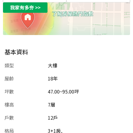
我家有多夯
>>
基本資料
類型
大樓
屋齡
18
年
坪數
47.00~95.00坪
樓高
7層
戶數
12戶
格局
3+1房,