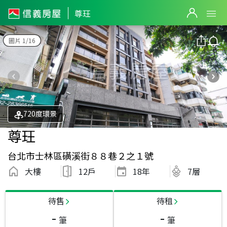
尊玨
圖片 1/16
720度環景
尊玨
台北市士林區磺溪街８８巷２之１號
大樓
12戶
18
年
7層
待售
待租
-
-
筆
筆