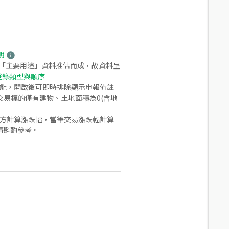
明
之「主要用途」資料推估而成，故資料呈
登錄類型與順序
功能，開啟後可即時排除顯示申報備註
易標的僅有建物、土地面積為0(含地
合方計算漲跌幅，當筆交易漲跌幅計算
請斟酌參考。