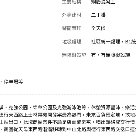
主要結構
鋼筋混凝土
外牆建材
二丁掛
警衛管理
全天候
垃圾處理
社區統一處理，B1
無障礙設施
有，有無障礙設施
、停車場等
溪、克強公園、榮華公園及克強游泳池等，休憩資源豐沛，樂活
德行東西路上士林電機開發案最為熱門，未來百貨預定地，挾地
山站出口，此塊商圈案件不論是店面或豪宅，噴出熱絡成交行情
，商圈從天母東西路漸漸移轉到中山北路與德行東西路交岔口這