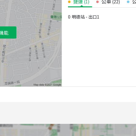
捷運
公車
(
1
)
(
22
)
0
明德站 - 出口1
機能