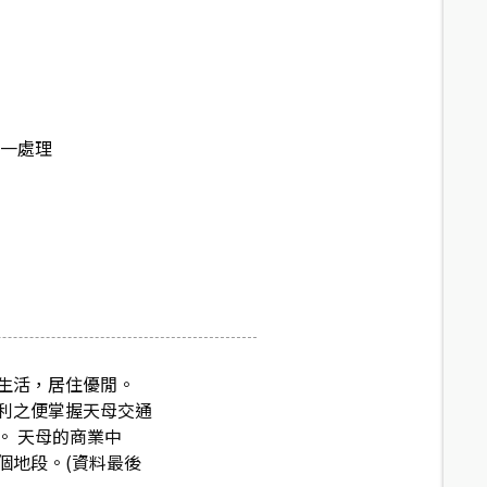
統一處理
生活，居住優閒。
利之便掌握天母交通
。 天母的商業中
個地段。(資料最後