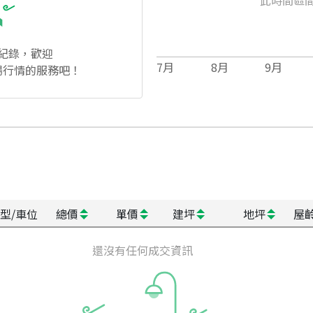
紀錄，歡迎
7
月
8
月
9
月
場行情的服務吧！
型/車位
總價
單價
建坪
地坪
屋
還沒有任何成交資訊