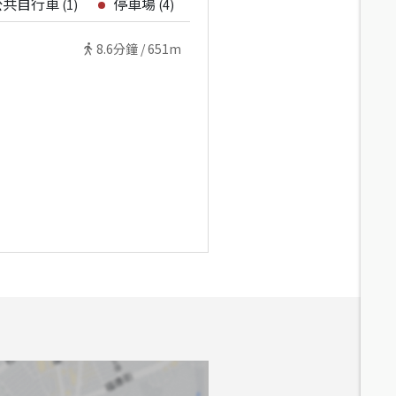
公共自行車
停車場
(
1
)
(
4
)
8.6
分鐘 /
651m