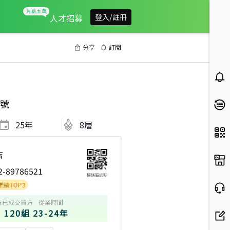
人才招募
登入/註冊
分享
訂閱
號
25
年
8層
店
2-89786521
掃碼電話聊
P3
方
已成交買方
從業時間
120組
23-24年