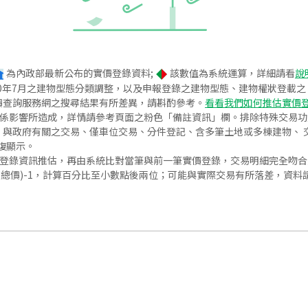
為內政部最新公布的實價登錄資料;
該數值為系統運算，詳細請看
說
020年7月之建物型態分類調整，以及申報登錄之建物型態、建物權狀登載
價查詢服務網之搜尋結果有所差異，請斟酌參考。
看看我們如何推估實價
關係影響所造成，詳情請參考頁面之粉色「備註資訊」欄。排除特殊交易
與政府有關之交易、僅車位交易、分件登記、含多筆土地或多棟建物、 交
復顯示。
價登錄資訊推估，再由系統比對當筆與前一筆實價登錄，交易明細完全吻
交總價)-1，計算百分比至小數點後兩位；可能與實際交易有所落差，資料