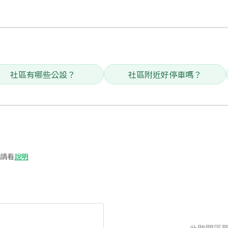
社區有哪些公設？
社區附近好停車嗎？
請看
說明
此時間區