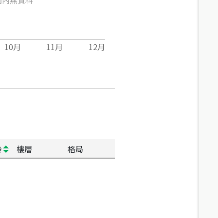
10
月
11
月
12
月
齡
樓層
格局