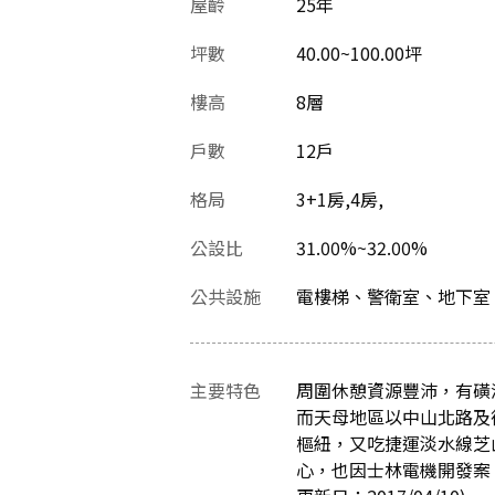
屋齡
25
年
坪數
40.00~100.00坪
樓高
8層
戶數
12戶
格局
3+1房,4房,
公設比
31.00%~32.00%
公共設施
電樓梯、警衛室、地下室
主要特色
周圍休憩資源豐沛，有磺
而天母地區以中山北路及
樞紐，又吃捷運淡水線芝
心，也因士林電機開發案