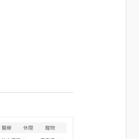
醫療
休閒
寵物
警消
重要設施