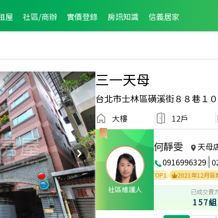
租屋
社區/商辦
實價登錄
房訊知識
信義居家
三一天母
台北市士林區磺溪街８８巷１０
大樓
12戶
何靜雯
天母
0916996329
0
2025年11月區業績TOP1
2024年12月區業績TOP1
2021年12月區業績TO
社區維護人
已成交賣
157組