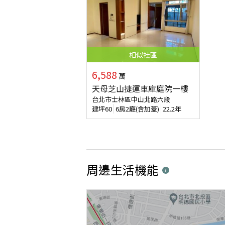
相似
社區
6,588
萬
天母芝山捷運車庫庭院一樓
台北市士林區中山北路六段
建坪
60
6房2廳(含加蓋)
22.2年
周邊生活機能