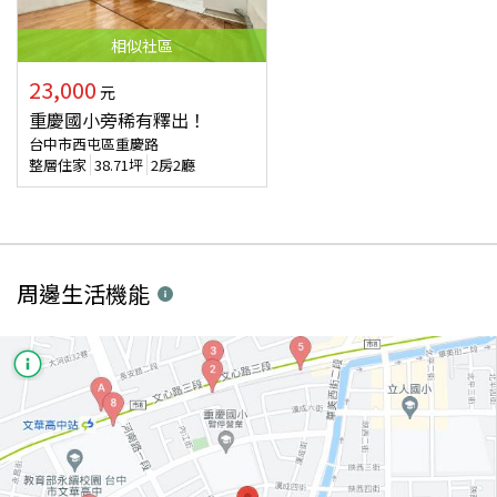
相似
社區
23,000
元
重慶國小旁稀有釋出！
台中市西屯區重慶路
整層住家
38.71
坪
2房2廳
周邊生活機能