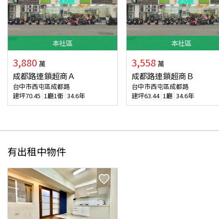
本
社區
本
社區
3,880
3,558
萬
萬
成都路連鎖超商Ａ
成都路連鎖超商Ｂ
台中市西屯區成都路
台中市西屯區成都路
建坪
70.45
1廳1衛
34.6年
建坪
63.44
1廳
34.6年
有出租中物件