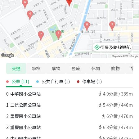
街景及路線導航
交通
學校
購物
醫療
休閒
寵物
警
公車
(
11
)
公共自行車
(
1
)
停車場
(
1
)
0
中華國小公車站
4.9
分鐘 /
389m
1
三信公園公車站
5.4
分鐘 /
446m
2
重慶國小公車站
6
分鐘 /
470m
3
重慶國小公車站
6.3
分鐘 /
474m
4
中山國中公車站
5.8
分鐘 /
473m