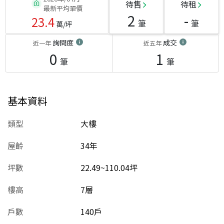
待售
待租
最新平均單價
2
-
23.4
筆
筆
萬/坪
詢問度
成交
近一年
近五年
0
1
筆
筆
基本資料
類型
大樓
屋齡
34
年
坪數
22.49~110.04坪
樓高
7層
戶數
140戶