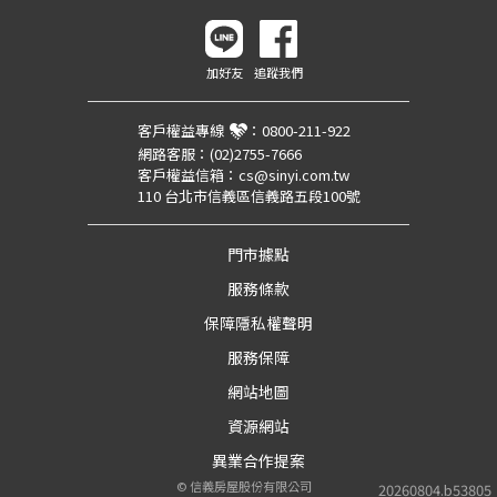
加好友
追蹤我們
客戶權益專線
：
0800-211-922
網路客服：
(02)2755-7666
客戶權益信箱：
cs@sinyi.com.tw
110 台北市信義區信義路五段100號
門市據點
服務條款
保障隱私權聲明
服務保障
網站地圖
資源網站
異業合作提案
©
信義房屋股份有限公司
20260804.b53805