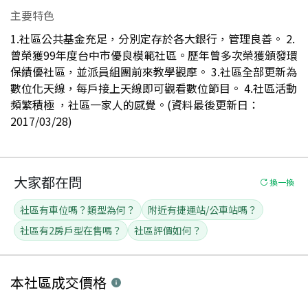
主要特色
1.社區公共基金充足，分別定存於各大銀行，管理良善。 2.
曾榮獲99年度台中市優良模範社區。歷年曾多次榮獲頒發環
保績優社區，並派員組團前來教學觀摩。 3.社區全部更新為
數位化天線，每戶接上天線即可觀看數位節目。 4.社區活動
頻繁積極 ，社區一家人的感覺。(資料最後更新日：
2017/03/28)
大家都在問
換一換
社區有車位嗎？類型為何？
附近有捷運站/公車站嗎？
社區有2房戶型在售嗎？
社區評價如何？
本社區
成交價格