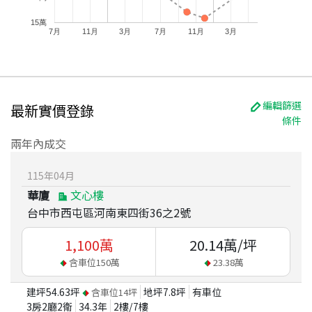
15萬
7月
11月
3月
7月
11月
3月
編輯篩選
最新實價登錄
條件
兩年內成交
115
年
04
月
華廈
文心樓
台中市西屯區河南東四街36之2號
1,100
萬
20.14
萬/坪
含車位
150
萬
23.38
萬
建坪
54.63
坪
地坪
7.8
坪
有車位
含車位
14
坪
3房2廳2衛
34.3
年
2
樓/
7
樓