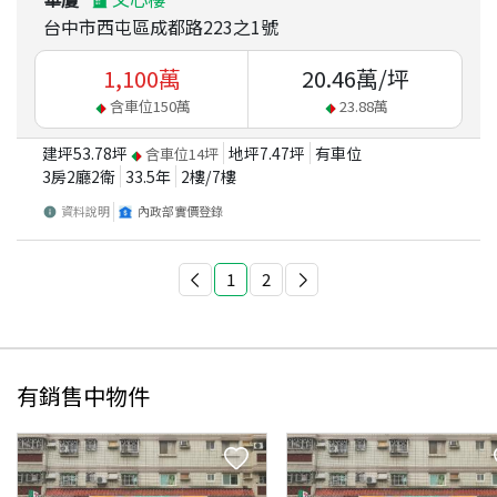
台中市西屯區成都路223之1號
1,100
萬
20.46
萬/坪
含車位
150
萬
23.88
萬
建坪
53.78
坪
地坪
7.47
坪
有車位
含車位
14
坪
3房2廳2衛
33.5
年
2
樓/
7
樓
資料說明
內政部實價登錄
1
2
有銷售中物件