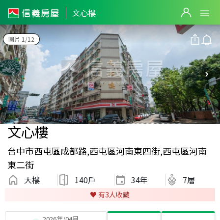
文心樓
圖片 1/12
文心樓
台中市西屯區成都路,西屯區河南東四街,西屯區河南
東二街
大樓
140戶
34
年
7層
♥️ 有
3
人收藏
2026年/04月