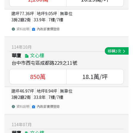
建坪
77.36
坪
地坪
9.05
坪
無車位
3房2廳2衛
33.9
年
7
樓/
7
樓
資料說明
內政部實價登錄
114
年
10
月
移轉
2
次
華廈
文心樓
台中市西屯區成都路229之11號
850
萬
18.1
萬/坪
建坪
46.97
坪
地坪
8.94
坪
無車位
3房2廳2衛
33.8
年
7
樓/
7
樓
資料說明
內政部實價登錄
114
年
07
月
華廈
文心樓