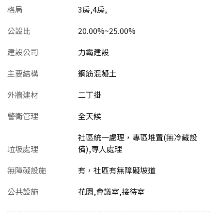
格局
3房,4房,
公設比
20.00%~25.00%
建設公司
力霸建設
主要結構
鋼筋混凝土
外牆建材
二丁掛
警衛管理
全天候
社區統一處理，專區堆置(無冷藏設
垃圾處理
備),專人處理
無障礙設施
有，社區有無障礙坡道
公共設施
花園,會議室,接待室