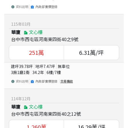
資料說明
內政部實價登錄
115
年
03
月
華廈
文心樓
台中市西屯區河南東四街40之9號
251
萬
6.31
萬/坪
建坪
39.78
坪
地坪
7.47
坪
無車位
3房1廳1衛
34.2
年
6
樓/
7
樓
資料說明
內政部實價登錄
交易備註
114
年
12
月
華廈
文心樓
台中市西屯區河南東四街40之12號
1,260
萬
16.29
萬/坪