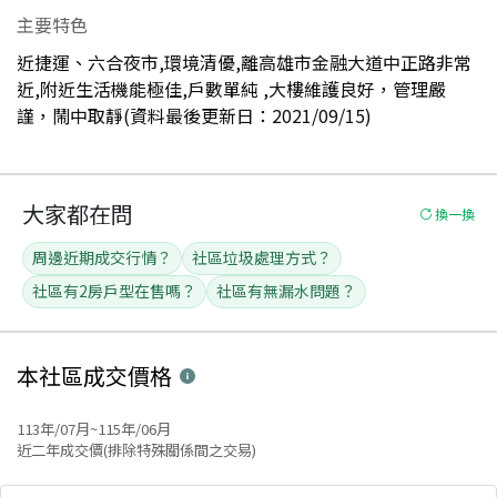
主要特色
近捷運、六合夜市,環境清優,離高雄市金融大道中正路非常
近,附近生活機能極佳,戶數單純 ,大樓維護良好，管理嚴
謹，鬧中取靜(資料最後更新日：2021/09/15)
大家都在問
換一換
周邊近期成交行情？
社區垃圾處理方式？
社區有2房戶型在售嗎？
社區有無漏水問題？
本社區
成交價格
113年/07月~115年/06月
近二年成交價(排除特殊關係間之交易)