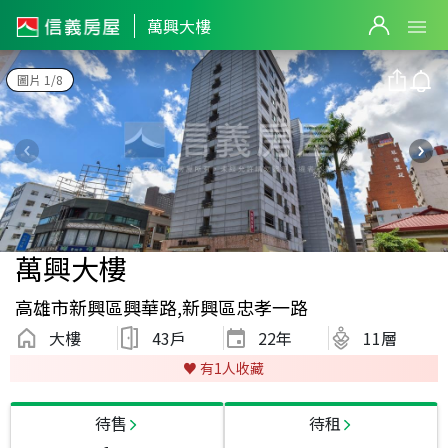
萬興大樓
圖片 1/8
萬興大樓
高雄市新興區興華路,新興區忠孝一路
大樓
43戶
22
年
11層
♥️ 有
1
人收藏
待售
待租