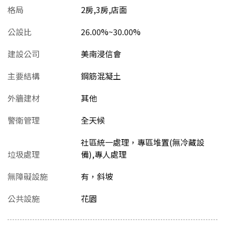
格局
2房,3房,店面
公設比
26.00%~30.00%
建設公司
美南浸信會
主要結構
鋼筋混凝土
外牆建材
其他
警衛管理
全天候
社區統一處理，專區堆置(無冷藏設
垃圾處理
備),專人處理
無障礙設施
有，斜坡
公共設施
花園