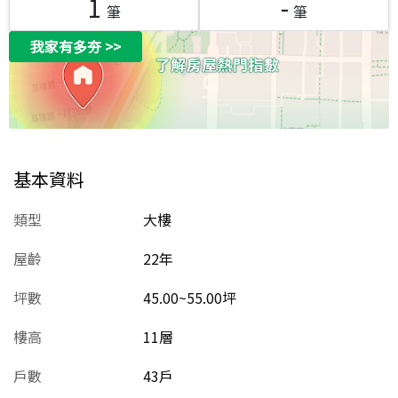
1
-
筆
筆
我家有多夯
>>
基本資料
類型
大樓
屋齡
22
年
坪數
45.00~55.00坪
樓高
11層
戶數
43戶