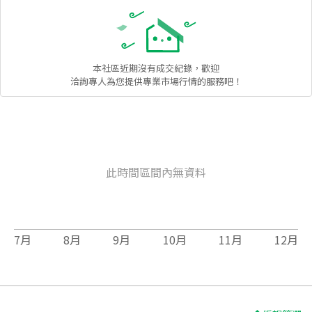
本社區
近期沒有成交紀錄，歡迎
洽詢專人為您提供專業市場行情的服務吧！
此時間區間內無資料
7
月
8
月
9
月
10
月
11
月
12
月