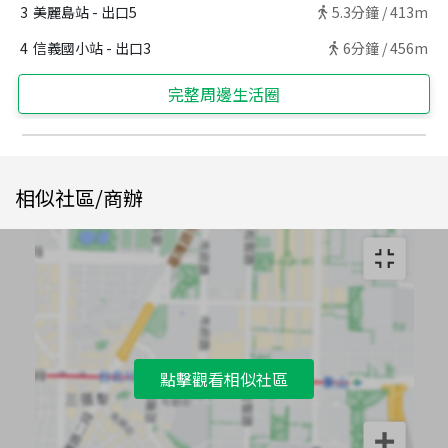
3
美麗島站 - 出口5
5.3
分鐘 /
413m
4
信義國小站 - 出口3
6
分鐘 /
456m
完整周邊生活圈
相似社區/商辦
點擊觀看相似社區