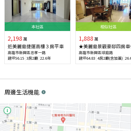
本
社區
相似
社區
2,198
1,888
萬
萬
近美麗島捷運高樓３房平車
★美麗島景觀豪邸四房車
高雄市新興區忠孝一路
高雄市新興區球庭路
建坪
56.15
3房2廳
22.6年
建坪
64.83
4房2廳(含加蓋)
26
周邊生活機能