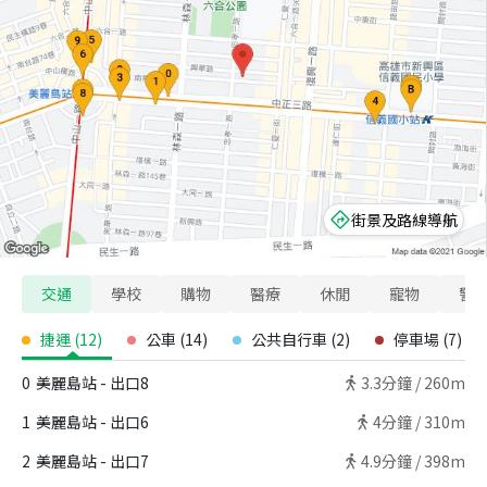
街景及路線導航
交通
學校
購物
醫療
休閒
寵物
警
捷運
(
12
)
公車
(
14
)
公共自行車
(
2
)
停車場
(
7
)
0
美麗島站 - 出口8
3.3
分鐘 /
260m
1
美麗島站 - 出口6
4
分鐘 /
310m
2
美麗島站 - 出口7
4.9
分鐘 /
398m