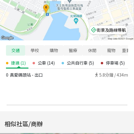
街景及路線導航
交通
學校
購物
醫療
休閒
寵物
重要
捷運
(
1
)
公車
(
14
)
公共自行車
(
5
)
停車場
(
5
)
0
真愛碼頭站 - 出口
5.8
分鐘 /
434m
相似社區/商辦