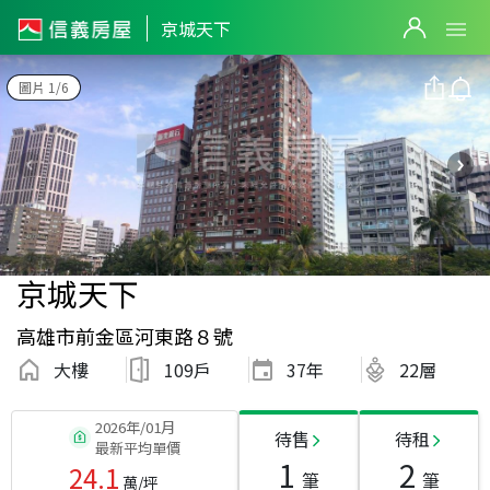
京城天下
圖片 1/6
京城天下
高雄市前金區河東路８號
大樓
109戶
37
年
22層
2026年/01月
待售
待租
最新平均單價
1
2
24.1
筆
筆
萬/坪