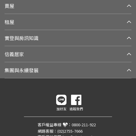
賣屋
租屋
實登與房訊知識
信義居家
集團與永續發展
加好友
追蹤我們
客戶權益專線
：
0800-211-922
網路客服：
(02)2755-7666