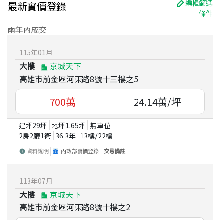
編輯篩選
最新實價登錄
條件
兩年內成交
115
年
01
月
大樓
京城天下
高雄市前金區河東路8號十三樓之5
700
萬
24.14
萬/坪
建坪
29
坪
地坪
1.65
坪
無車位
2房2廳1衛
36.3
年
13
樓/
22
樓
資料說明
內政部實價登錄
交易備註
113
年
07
月
大樓
京城天下
高雄市前金區河東路8號十樓之2