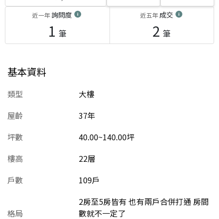
詢問度
成交
近一年
近五年
1
2
筆
筆
基本資料
類型
大樓
屋齡
37
年
坪數
40.00~140.00坪
樓高
22層
戶數
109戶
2房至5房皆有 也有兩戶合併打通 房間
格局
數就不一定了