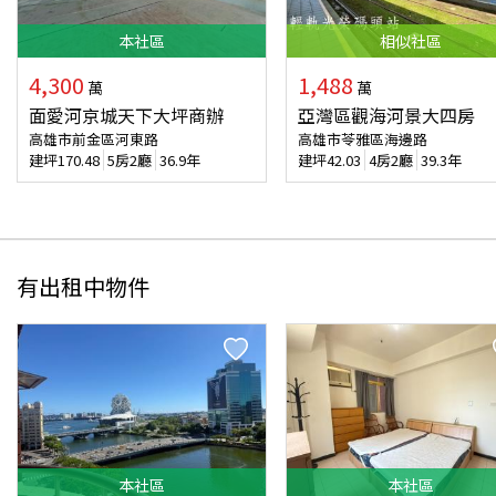
本
社區
相似
社區
4,300
1,488
萬
萬
面愛河京城天下大坪商辦
亞灣區觀海河景大四房
高雄市前金區河東路
高雄市苓雅區海邊路
建坪
170.48
5房2廳
36.9年
建坪
42.03
4房2廳
39.3年
有出租中物件
本
社區
本
社區