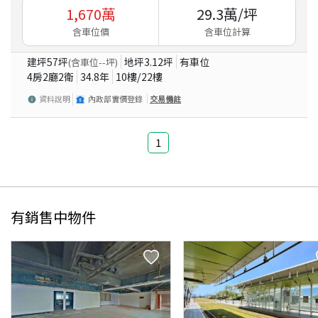
1,670
萬
29.3
萬/坪
含車位價
含車位計算
建坪
57
坪
地坪
3.12
坪
有車位
(含車位
--
坪)
4房2廳2衛
34.8
年
10
樓/
22
樓
資料說明
內政部實價登錄
交易備註
1
有銷售中物件