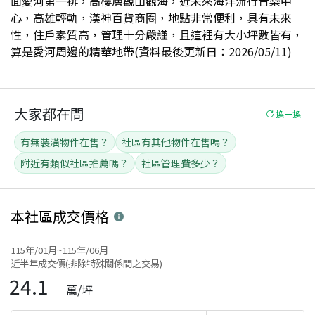
面愛河第一排，高樓層觀山觀海，近未來海洋流行音樂中
心，高雄輕軌，漢神百貨商圈，地點非常便利，具有未來
性，住戶素質高，管理十分嚴謹，且這裡有大小坪數皆有，
算是愛河周邊的精華地帶(資料最後更新日：2026/05/11)
大家都在問
換一換
有無裝潢物件在售？
社區有其他物件在售嗎？
附近有類似社區推薦嗎？
社區管理費多少？
本社區
成交價格
115年/01月~115年/06月
近半年成交價(排除特殊關係間之交易)
24.1
萬/坪