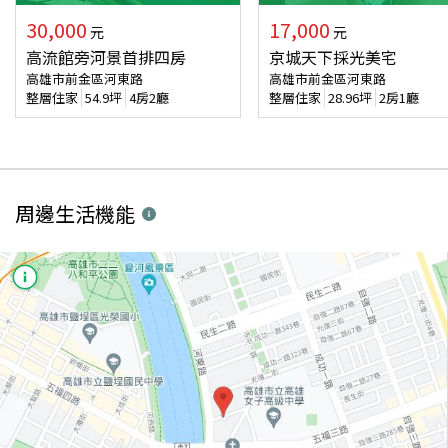
30,000
17,000
元
元
高流館旁河景首排四房
京城天下採光美宅
高雄市前金區河東路
高雄市前金區河東路
整層住家
54.9
坪
4房2廳
整層住家
28.96
坪
2房1廳
周邊生活機能