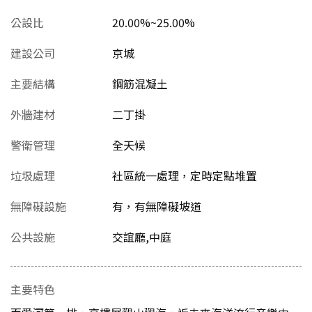
公設比
20.00%~25.00%
建設公司
京城
主要結構
鋼筋混凝土
外牆建材
二丁掛
警衛管理
全天候
垃圾處理
社區統一處理，定時定點堆置
無障礙設施
有，有無障礙坡道
公共設施
交誼廳,中庭
主要特色