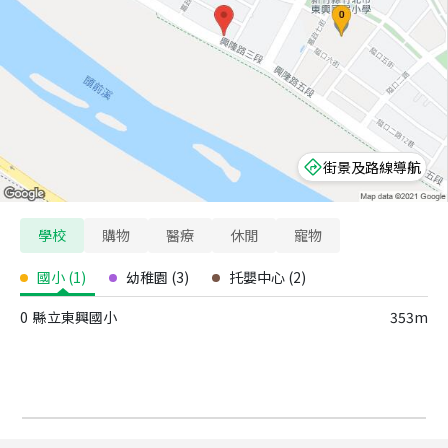
街景及路線導航
學校
購物
醫療
休閒
寵物
國小
(
1
)
幼稚園
(
3
)
托嬰中心
(
2
)
0
縣立東興國小
353m