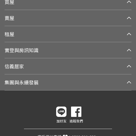
買屋
賣屋
租屋
實登與房訊知識
信義居家
集團與永續發展
加好友
追蹤我們