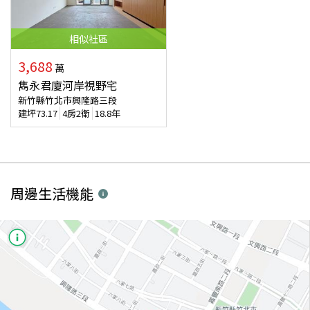
相似
社區
3,688
萬
雋永君廈河岸視野宅
新竹縣竹北市興隆路三段
建坪
73.17
4房2衛
18.8年
周邊生活機能