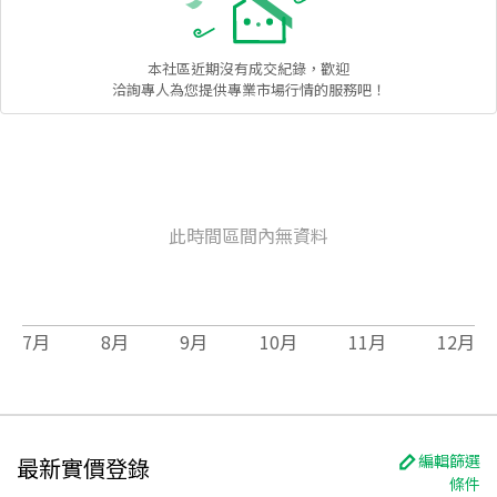
本社區
近期沒有成交紀錄，歡迎
洽詢專人為您提供專業市場行情的服務吧！
此時間區間內無資料
7
月
8
月
9
月
10
月
11
月
12
月
編輯篩選
最新實價登錄
條件