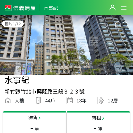
水事紀
圖片 1/12
水事紀
新竹縣竹北市興隆路三段３２３號
大樓
44戶
18
年
12層
待售
待租
-
-
筆
筆