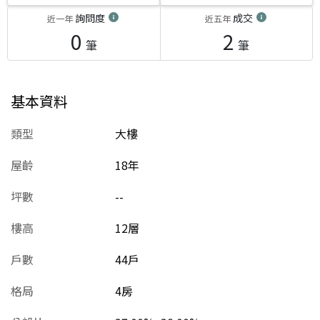
詢問度
成交
近一年
近五年
0
2
筆
筆
基本資料
類型
大樓
屋齡
18
年
坪數
--
樓高
12層
戶數
44戶
格局
4房