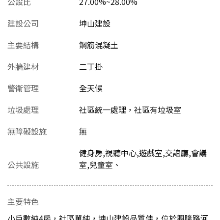
公設比
27.00%~28.00%
建設公司
坤山建設
主要結構
鋼筋混凝土
外牆建材
二丁掛
警衛管理
全天候
垃圾處理
社區統一處理，社區有垃圾室
無障礙設施
無
健身房,視聽中心,遊戲室,交誼廳,會議
公共設施
室,兒童室、
主要特色
小戶數純4房，社區單純，坤山建設品質佳，位於興隆路河