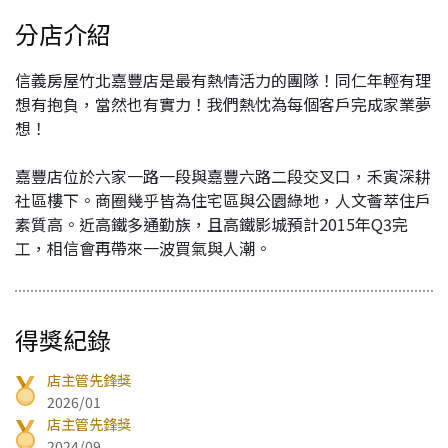
分店介紹
信義房屋竹北嘉豐店是最有熱情活力的團隊！同仁年輕有理
想有抱負，當然也有實力！我們熱忱為每個客戶完成家業夢
想！
嘉豐店位於六家一路一段與嘉豐六路二段交叉口，禾寅深耕
社區樓下。商圈幾乎皆為住宅區與公園綠地，人文薈萃住戶
素質高。近高鐵多通勤族，且高鐵影城預計2015年Q3完
工，相信會再帶來一波買氣與人潮。
得獎紀錄
店主管先鋒獎
2026/01
店主管先鋒獎
2024/09