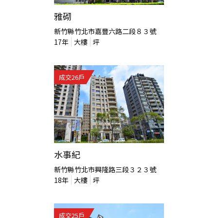
雅砌
新竹縣竹北市嘉豐六路二段８３號
17
年
大樓
坪
成交
26
戶
水事紀
新竹縣竹北市興隆路三段３２３號
18
年
大樓
坪
成交
25
戶