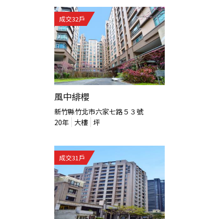
成交
32
戶
風中緋櫻
新竹縣竹北市六家七路５３號
20
年
大樓
坪
成交
31
戶