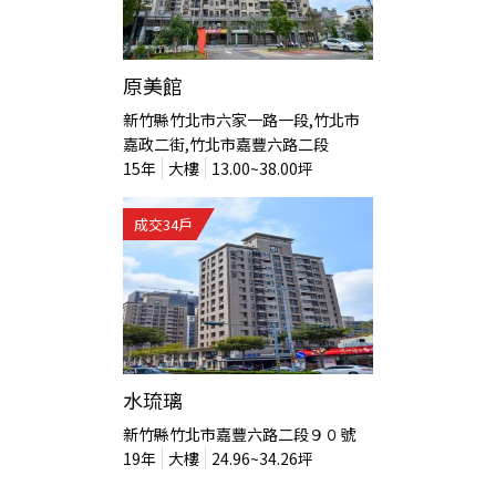
原美館
新竹縣竹北市六家一路一段,竹北市
嘉政二街,竹北市嘉豐六路二段
15
年
大樓
13.00~38.00
坪
成交
34
戶
水琉璃
新竹縣竹北市嘉豐六路二段９０號
19
年
大樓
24.96~34.26
坪