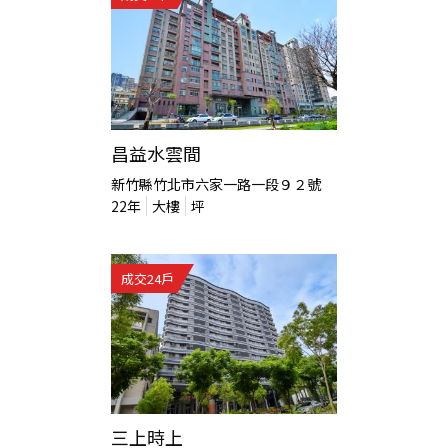
昌益水雲間
新竹縣竹北市六家一路一段９２號
22
年
大樓
坪
成交
24
戶
三上時上