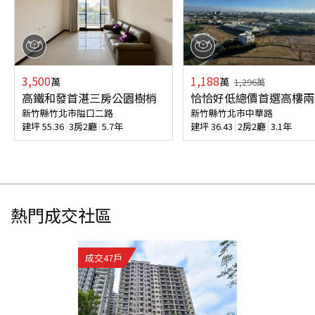
3,500
1,188
萬
萬
1,296
萬
高鐵和發首湛三房公園樹梢
恰恰好低總價首選高樓兩
新竹縣竹北市隘口二路
新竹縣竹北市中華路
建坪
55.36
3房2廳
5.7年
建坪
36.43
2房2廳
3.1年
熱門成交社區
成交
47
戶