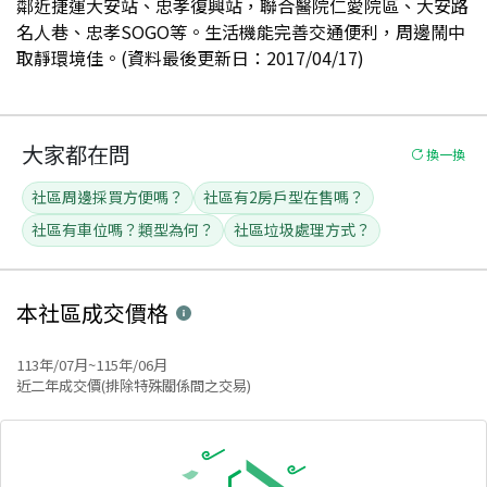
鄰近捷運大安站、忠孝復興站，聯合醫院仁愛院區、大安路
名人巷、忠孝SOGO等。生活機能完善交通便利，周邊鬧中
取靜環境佳。(資料最後更新日：2017/04/17)
大家都在問
換一換
社區周邊採買方便嗎？
社區有2房戶型在售嗎？
社區有車位嗎？類型為何？
社區垃圾處理方式？
本社區
成交價格
113年/07月~115年/06月
近二年成交價(排除特殊關係間之交易)