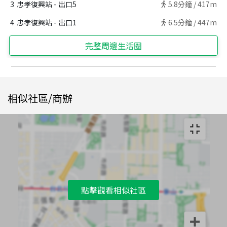
3
忠孝復興站 - 出口5
5.8
分鐘 /
417m
4
忠孝復興站 - 出口1
6.5
分鐘 /
447m
完整周邊生活圈
相似社區/商辦
點擊觀看相似社區