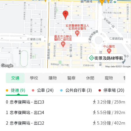
街景及路線導航
交通
學校
購物
醫療
休閒
寵物
警
捷運
(
9
)
公車
(
24
)
公共自行車
(
3
)
停車場
(
20
)
0
忠孝復興站 - 出口3
3.2
分鐘 /
259m
1
忠孝復興站 - 出口4
5.5
分鐘 /
392m
2
忠孝復興站 - 出口2
5.3
分鐘 /
402m