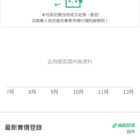
本社區
近期沒有成交紀錄，歡迎
洽詢專人為您提供專業市場行情的服務吧！
此時間區間內無資料
7
月
8
月
9
月
10
月
11
月
12
月
編輯篩選
最新實價登錄
條件