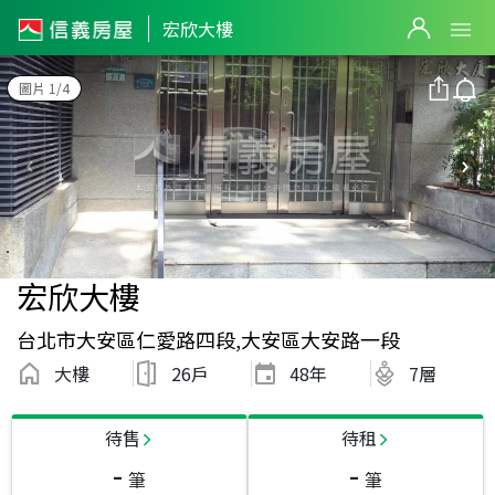
宏欣大樓
圖片 1/4
宏欣大樓
台北市大安區仁愛路四段,大安區大安路一段
大樓
26戶
48
年
7層
待售
待租
-
-
筆
筆