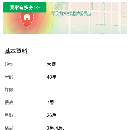
我家有多夯
>>
基本資料
類型
大樓
屋齡
48
年
坪數
--
樓高
7層
戶數
26戶
格局
3房,4房,