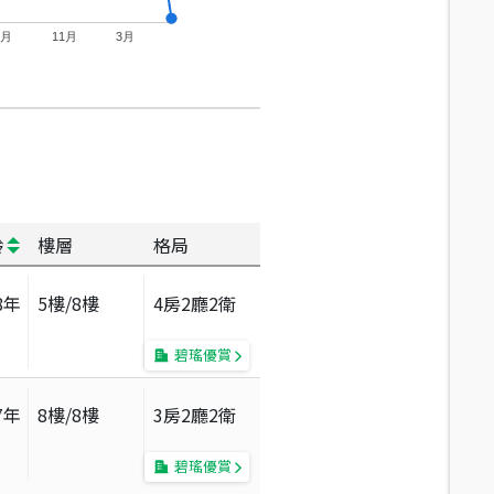
7月
11月
3月
齡
樓層
格局
8
年
5
樓/
8
樓
4房2廳2衛
碧瑤優賞
7
年
8
樓/
8
樓
3房2廳2衛
碧瑤優賞