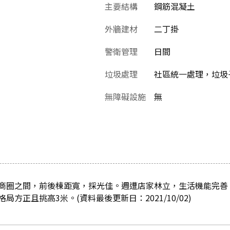
主要結構
鋼筋混凝土
外牆建材
二丁掛
警衛管理
日間
垃圾處理
社區統一處理，垃圾
無障礙設施
無
商圈之間，前後棟距寬，採光佳。週遭店家林立，生活機能完善
方正且挑高3米。(資料最後更新日：2021/10/02)