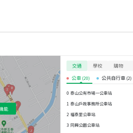
交通
學校
購物
公車
公共自行車
(
20
)
(
2
)
0
泰山公有市場一公車站
1
泰山戶政事務所公車站
機能
2
福泰里公車站
3
同興公園公車站