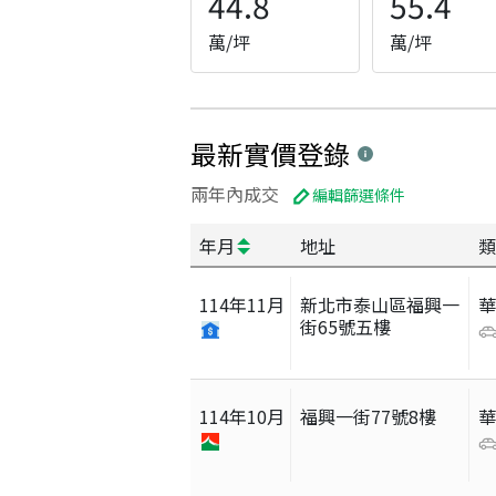
44.8
55.4
萬/坪
萬/坪
最新實價登錄
兩年內成交
編輯篩選條件
年月
地址
類
114
年
11
月
新北市泰山區福興一
街65號五樓
114
年
10
月
福興一街77號8樓