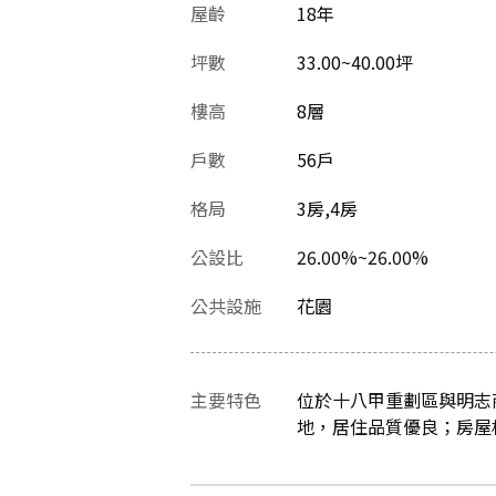
屋齡
18
年
坪數
33.00~40.00坪
樓高
8層
戶數
56戶
格局
3房,4房
公設比
26.00%~26.00%
公共設施
花園
主要特色
位於十八甲重劃區與明志
地，居住品質優良；房屋格局