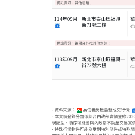
備註資訊：
其他增建；
114
年
09
月
新北市泰山區福興一
街71號二樓
備註資訊：
後陽台外推其他增建；
113
年
09
月
新北市泰山區福興一
街73號六樓
- 資料來源：
為信義房屋最新成交行情;
- 本實價登錄分類係綜合內政部實價登錄2
現類型、順序可能會與內政部不動產交易實
- 特殊行情物件可能為受到特別條件或特殊