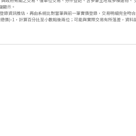
與政府有關之交易、僅車位交易、分件登記、含多筆土地或多棟建物、 交
復顯示。
價登錄資訊推估，再由系統比對當筆與前一筆實價登錄，交易明細完全吻
交總價)-1，計算百分比至小數點後兩位；可能與實際交易有所落差，資料