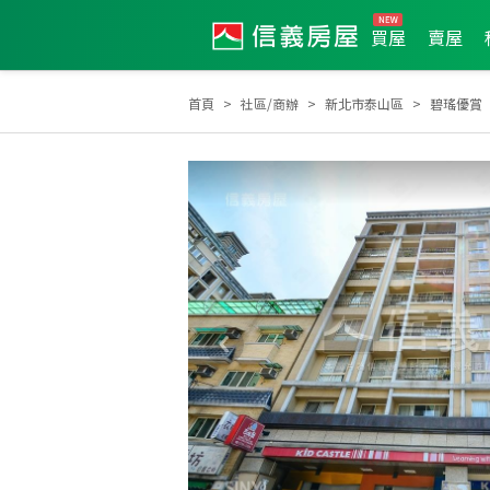
買屋
賣屋
首頁
社區/商辦
新北市泰山區
碧瑤優賞
2017年第3季度服務品質獎
2023年度區成件TOP3
2