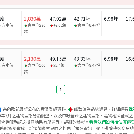
華廈
1,830
萬
47.02
萬
42.71
坪
6.98
坪
17.
有車位
含車位
220
47.02
萬
含車位
8.47
坪
萬
華廈
2,130
萬
49.15
萬
43.33
坪
6.98
坪
16.
有車位
含車位
200
55.4
萬
含車位
8.47
坪
萬
1
為內政部最新公布的實價登錄資料;
該數值為系統運算，詳細請看
說
020年7月之建物型態分類調整，以及申報登錄之建物型態、建物權狀登載
價查詢服務網之搜尋結果有所差異，請斟酌參考。
看看我們如何推估實價
關係影響所造成，詳情請參考頁面之粉色「備註資訊」欄。排除特殊交易