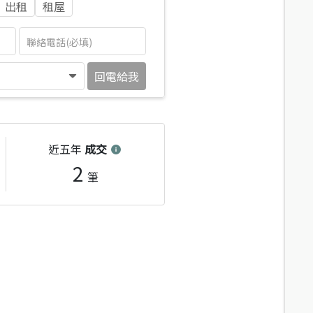
出租
租屋
回電給我
近五年
成交
2
筆