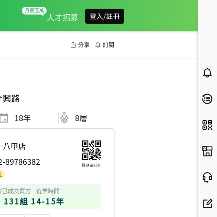
人才招募
登入/註冊
分享
訂閱
全興路
18
年
8層
十八甲店
2-89786382
掃碼電話聊
方
已成交買方
從業時間
131組
14-15年