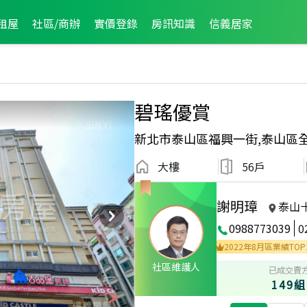
租屋
社區/商辦
實價登錄
房訊知識
信義居家
碧瑤優賞
新北市泰山區福興一街,泰山區
大樓
56戶
謝明璋
泰山
0988773039
0
025年9月區業績TOP2
2023年6月區業績TOP1
2022年8月區業績TOP1
社區維護人
已成交賣
149組