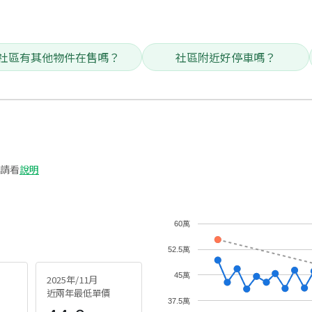
社區有其他物件在售嗎？
社區附近好停車嗎？
請看
說明
60萬
52.5萬
45萬
2025年/11月
近兩年最低單價
37.5萬