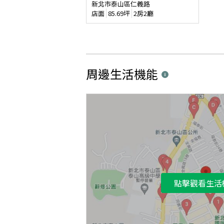
新北市泰山區仁義路
店面
85.69
坪
2房2廳
周邊生活機能
點擊觀看生活