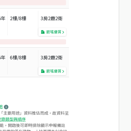
6
年
2
樓/
8
樓
3房2廳2衛
碧瑤優賞
6
年
6
樓/
8
樓
3房2廳2衛
碧瑤優賞
明
之「主要用途」資料推估而成，故資料呈
登錄類型與順序
功能，開啟後可即時排除顯示申報備註