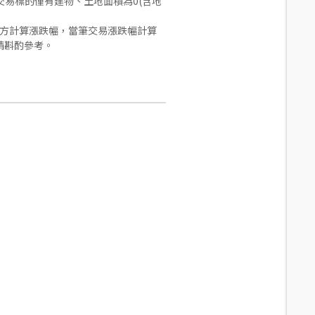
易標的僅有建物、土地面積為0(含地
合方計算漲跌幅，當筆交易漲跌幅計算
請斟酌參考。