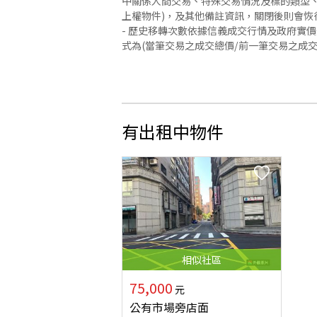
中關係人間交易、特殊交易情況及標的類型、
上權物件)，及其他備註資訊，關閉後則會恢
- 歷史移轉次數依據信義成交行情及政府實
式為(當筆交易之成交總價/前一筆交易之成
有出租中物件
相似
社區
75,000
元
公有市場旁店面