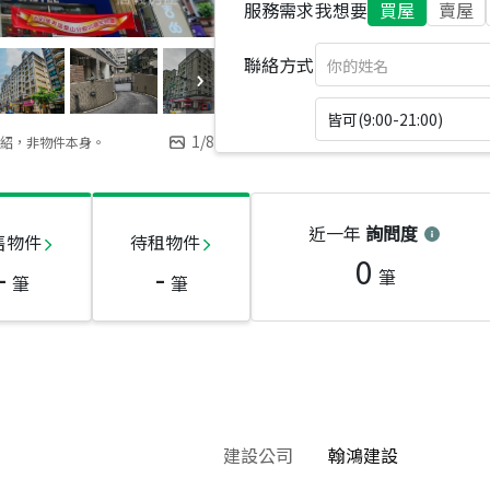
服務需求
我想要
買屋
賣屋
聯絡方式
皆可(9:00-21:00)
1
/
8
紹，非物件本身。
近一年
詢問度
售物件
待租物件
0
-
-
筆
筆
筆
建設公司
翰鴻建設