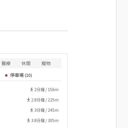
醫療
休閒
寵物
警消
重要設施
停車場
(
10
)
2
分鐘 /
156m
2.8
分鐘 /
225m
3
分鐘 /
245m
3.8
分鐘 /
305m