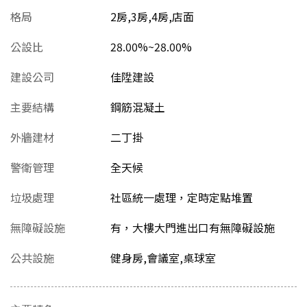
格局
2房,3房,4房,店面
公設比
28.00%~28.00%
建設公司
佳陞建設
主要結構
鋼筋混凝土
外牆建材
二丁掛
警衛管理
全天候
垃圾處理
社區統一處理，定時定點堆置
無障礙設施
有，大樓大門進出口有無障礙設施
公共設施
健身房,會議室,桌球室