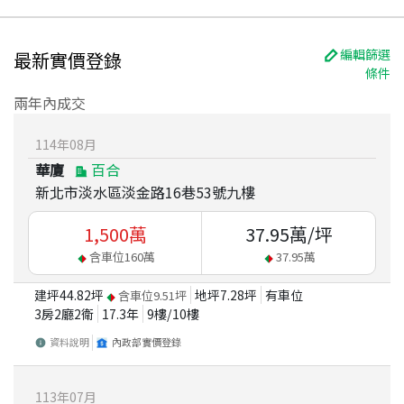
編輯篩選
最新實價登錄
條件
兩年內成交
114
年
08
月
華廈
百合
新北市淡水區淡金路16巷53號九樓
1,500
萬
37.95
萬/坪
含車位
160
萬
37.95
萬
建坪
44.82
坪
地坪
7.28
坪
有車位
含車位
9.51
坪
3房2廳2衛
17.3
年
9
樓/
10
樓
資料說明
內政部實價登錄
113
年
07
月