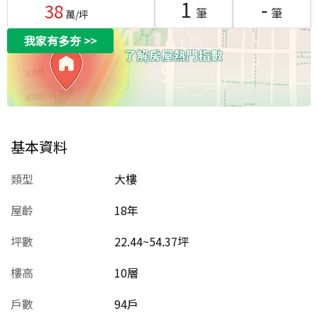
1
-
38
筆
筆
萬/坪
我家有多夯
>>
基本資料
類型
大樓
屋齡
18
年
坪數
22.44~54.37坪
樓高
10層
戶數
94戶