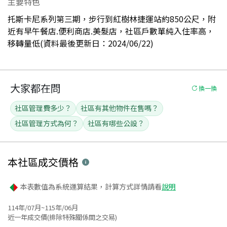
主要特色
托斯卡尼系列第三期，步行到紅樹林捷運站約850公尺，附
近有早午餐店.便利商店.美髮店，社區戶數單純入住率高，
移轉量低(資料最後更新日：2024/06/22)
大家都在問
換一換
社區管理費多少？
社區有其他物件在售嗎？
社區管理方式為何？
社區有哪些公設？
本社區
成交價格
本表數值為系統運算結果，計算方式詳情請看
說明
114年/07月~115年/06月
近一年成交價(排除特殊關係間之交易)