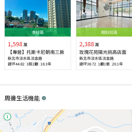
本
社區
相似
社區
1,598
2,388
萬
萬
【專營】托斯卡尼朝南三房
玫瑰花苑陽光挑高店面
新北市淡水區淡金路
新北市淡水區淡金路
建坪
44.82
3房2廳
18.3年
建坪
38.72
1廳1衛
20.1年
周邊生活機能