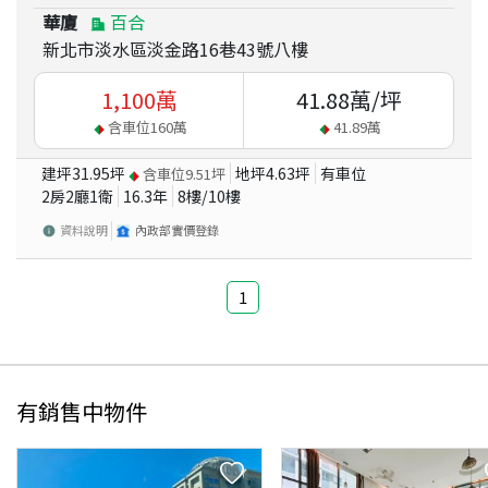
華廈
百合
新北市淡水區淡金路16巷43號八樓
1,100
萬
41.88
萬/坪
含車位
160
萬
41.89
萬
建坪
31.95
坪
地坪
4.63
坪
有車位
含車位
9.51
坪
2房2廳1衛
16.3
年
8
樓/
10
樓
資料說明
內政部實價登錄
1
有銷售中物件