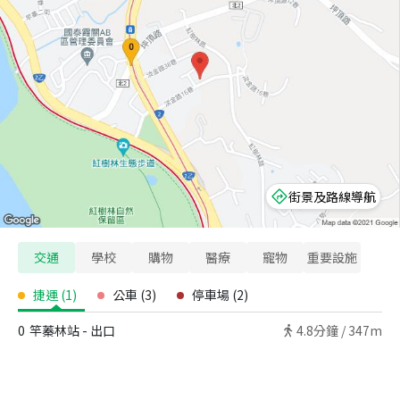
街景及路線導航
交通
學校
購物
醫療
寵物
重要設施
捷運
(
1
)
公車
(
3
)
停車場
(
2
)
0
竿蓁林站 - 出口
4.8
分鐘 /
347m