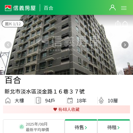
百合
圖片 1/12
百合
新北市淡水區淡金路１６巷３７號
大樓
94戶
18
年
10層
♥️ 有
48
人收藏
2025年/08月
待售
待租
最新平均單價