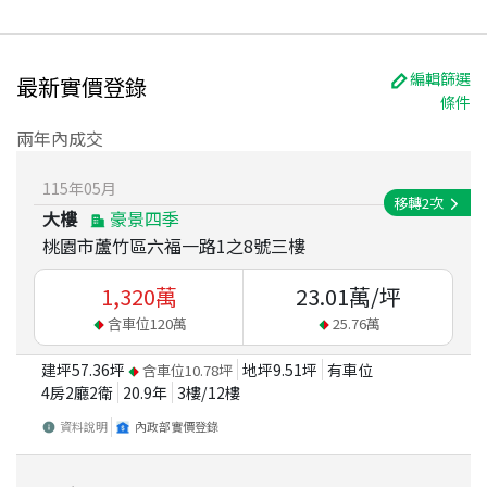
編輯篩選
最新實價登錄
條件
兩年內成交
115
年
05
月
移轉
2
次
大樓
豪景四季
桃園市蘆竹區六福一路1之8號三樓
1,320
萬
23.01
萬/坪
含車位
120
萬
25.76
萬
建坪
57.36
坪
地坪
9.51
坪
有車位
含車位
10.78
坪
4房2廳2衛
20.9
年
3
樓/
12
樓
資料說明
內政部實價登錄