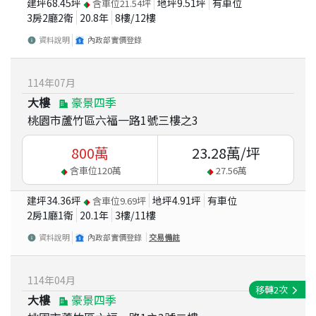
建坪
68.45
坪
地坪
9.51
坪
有車位
含車位
21.54
坪
3房2廳2衛
20.8
年
8
樓/
12
樓
資料說明
內政部實價登錄
114
年
07
月
大樓
豪景四季
桃園市蘆竹區六福一路1號三樓之3
800
萬
23.28
萬/坪
含車位
120
萬
27.56
萬
建坪
34.36
坪
地坪
4.91
坪
有車位
含車位
9.69
坪
2房1廳1衛
20.1
年
3
樓/
11
樓
資料說明
內政部實價登錄
交易備註
114
年
04
月
移轉
2
次
大樓
豪景四季