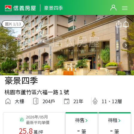
豪景四季
圖片 1/13
豪景四季
桃園市蘆竹區六福一路１號
大樓
204戶
21
年
11、12層
2026年/05月
待售
待租
最新平均單價
-
-
25.8
筆
筆
萬/坪