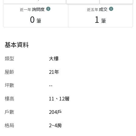
詢問度
成交
近一年
近五年
0
1
筆
筆
基本資料
類型
大樓
屋齡
21
年
坪數
--
樓高
11、12層
戶數
204戶
格局
2~4房