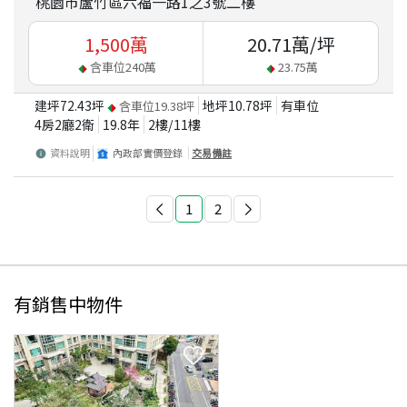
桃園市蘆竹區六福一路1之3號二樓
1,500
萬
20.71
萬/坪
含車位
240
萬
23.75
萬
建坪
72.43
坪
地坪
10.78
坪
有車位
含車位
19.38
坪
4房2廳2衛
19.8
年
2
樓/
11
樓
資料說明
內政部實價登錄
交易備註
1
2
有銷售中物件