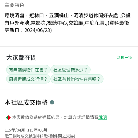
主要特色
環境清幽，近林口，五酒桶山、河濱步道休閒好去處 ,公設
有戶外泳池,電影院,視聽中心,交誼廳,中庭花園,,(資料最後
更新日：2024/06/23)
大家都在問
換一換
有無裝潢物件在售？
社區管理費多少？
周邊近期成交行情？
社區有其他物件在售嗎？
本社區
成交價格
本表數值為系統運算結果，計算方式詳情請看
說明
115年/04月~115年/06月
近三個月成交價(排除特殊關係間之交易)