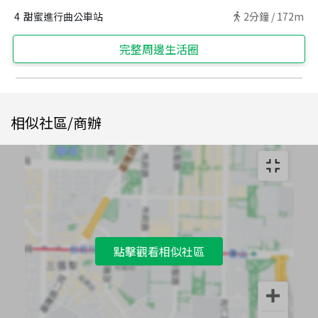
4
甜蜜進行曲公車站
2
分鐘 /
172m
完整周邊生活圈
相似社區/商辦
點擊觀看相似社區