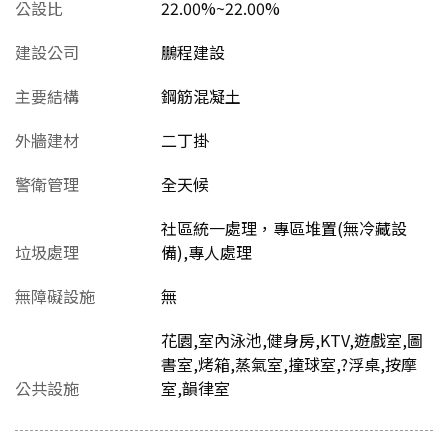
公設比
22.00%~22.00%
建設公司
鵬程建設
主要結構
鋼筋混凝土
外牆建材
二丁掛
警衛管理
全天候
社區統一處理，專區堆置(無冷藏設
垃圾處理
備),專人處理
無障礙設施
無
花園,室內泳池,健身房,KTV,遊戲室,圖
書室,烤箱,蒸氣室,撞球室,?浮桌,按摩
公共設施
室,韻律室