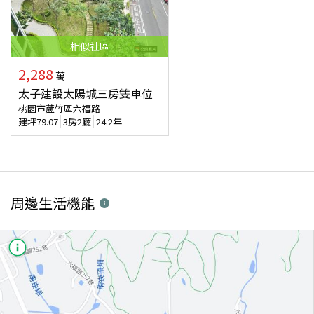
相似
社區
2,288
萬
太子建設太陽城三房雙車位
桃園市蘆竹區六福路
建坪
79.07
3房2廳
24.2年
周邊生活機能