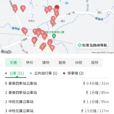
街景及路線導航
交通
學校
購物
醫療
休閒
寵物
公車
(
31
)
公共自行車
(
1
)
停車場
(
2
)
0
豪景四季站公車站
0.4
分鐘 /
31m
1
豪景四季站公車站
1
分鐘 /
85m
2
中悅花廣公車站
1.1
分鐘 /
95m
3
中悅花廣公車站
1.5
分鐘 /
127m