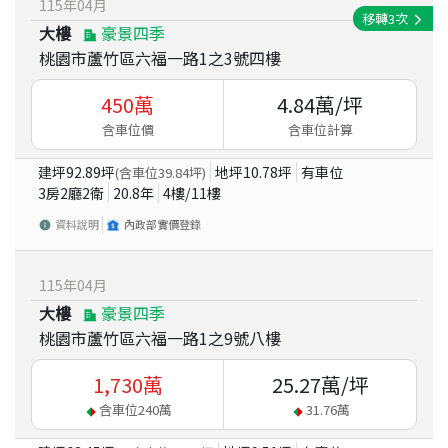
115
年
04
月
移轉
3
次
大樓
豪景四季
桃園市蘆竹區六福一路1之3號四樓
450
萬
4.84
萬/坪
含車位價
含車位計算
建坪
92.89
坪
地坪
10.78
坪
有車位
(含車位
39.84
坪)
3房2廳2衛
20.8
年
4
樓/
11
樓
資料說明
內政部實價登錄
115
年
04
月
大樓
豪景四季
桃園市蘆竹區六福一路1之9號八樓
1,730
萬
25.27
萬/坪
含車位
240
萬
31.76
萬