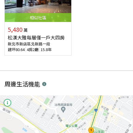
相似
社區
5,480
萬
松漢大雅每層僅一戶大四房
新北市新店區北新路一段
建坪
80.64
4房2廳
15.8年
周邊生活機能