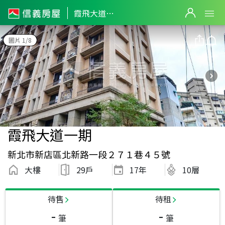
霞飛大道一期
圖片 1/8
霞飛大道一期
新北市新店區北新路一段２７１巷４５號
大樓
29戶
17
年
10層
待售
待租
-
-
筆
筆