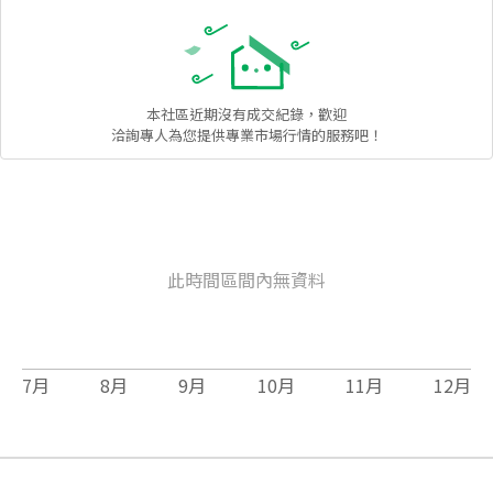
本社區
近期沒有成交紀錄，歡迎
洽詢專人為您提供專業市場行情的服務吧！
此時間區間內無資料
7
月
8
月
9
月
10
月
11
月
12
月