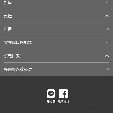
買屋
賣屋
租屋
實登與房訊知識
信義居家
集團與永續發展
加好友
追蹤我們