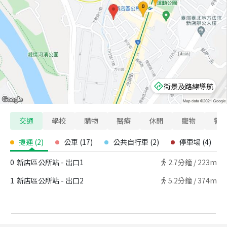
街景及路線導航
交通
學校
購物
醫療
休閒
寵物
警
捷運
(
2
)
公車
(
17
)
公共自行車
(
2
)
停車場
(
4
)
0
新店區公所站 - 出口1
2.7
分鐘 /
223m
1
新店區公所站 - 出口2
5.2
分鐘 /
374m