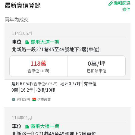
編輯篩選
最新實價登錄
條件
兩年內成交
114
年
05
月
車位
霞飛大道一期
北新路一段271巷45至49號地下2層(車位)
118
萬
0
萬/坪
含車位118萬
已扣除車位
建坪
6.05
坪
地坪
0.77
坪
有車位
(含車位
6.05
坪)
0衛
16.2
年
-2
樓/
10
樓
資料說明
信義成交
114
年
01
月
車位
霞飛大道一期
北新路一段271巷45至49號地下2層車位