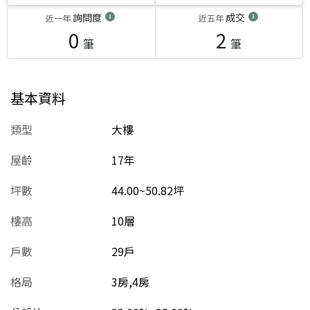
詢問度
成交
近一年
近五年
0
2
筆
筆
基本資料
類型
大樓
屋齡
17
年
坪數
44.00~50.82坪
樓高
10層
戶數
29戶
格局
3房,4房