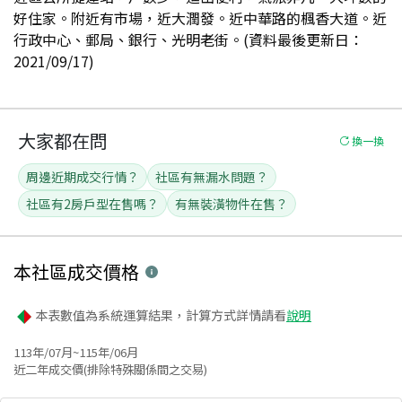
好住家。附近有市場，近大潤發。近中華路的楓香大道。近
行政中心、郵局、銀行、光明老街。(資料最後更新日：
2021/09/17)
大家都在問
換一換
周邊近期成交行情？
社區有無漏水問題？
社區有2房戶型在售嗎？
有無裝潢物件在售？
本社區
成交價格
本表數值為系統運算結果，計算方式詳情請看
說明
113年/07月~115年/06月
近二年成交價(排除特殊關係間之交易)