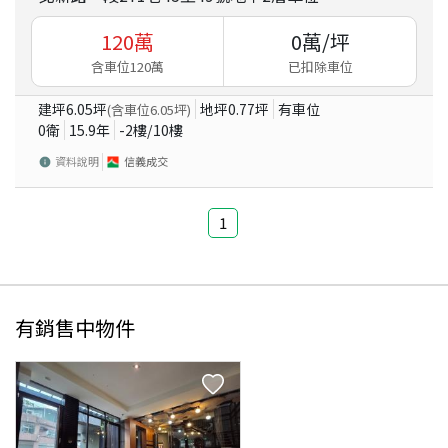
120
萬
0
萬/坪
含車位120萬
已扣除車位
建坪
6.05
坪
地坪
0.77
坪
有車位
(含車位
6.05
坪)
0衛
15.9
年
-2
樓/
10
樓
資料說明
信義成交
1
有銷售中物件