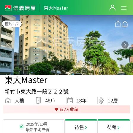
東大Master
圖片 1/7
東大Master
新竹市東大路一段２２２號
大樓
48戶
18
年
12層
♥️ 有
2
人收藏
2025年/10月
待售
待租
最新平均單價