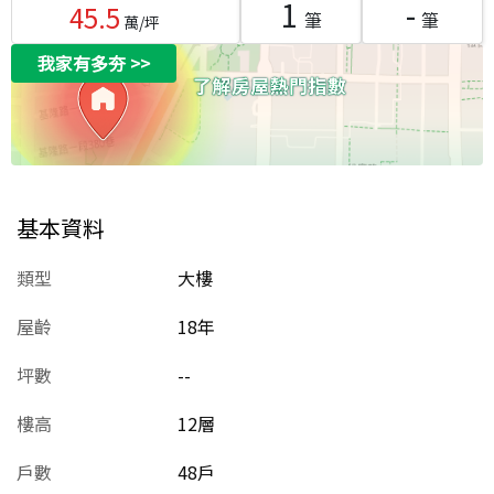
1
-
45.5
筆
筆
萬/坪
我家有多夯
>>
基本資料
類型
大樓
屋齡
18
年
坪數
--
樓高
12層
戶數
48戶