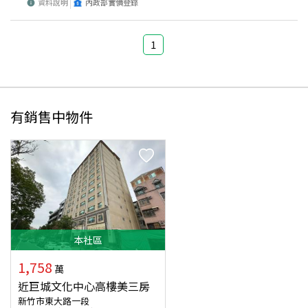
資料說明
內政部實價登錄
1
有銷售中物件
本
社區
1,758
萬
近巨城文化中心高樓美三房
新竹市東大路一段