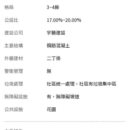
格局
3~4房
公設比
17.00%~20.00%
建設公司
宇勝建設
主要結構
鋼筋混凝土
外牆建材
二丁掛
警衛管理
無
垃圾處理
社區統一處理，社區有垃圾集中區
無障礙設施
有，無障礙坡道
公共設施
花園