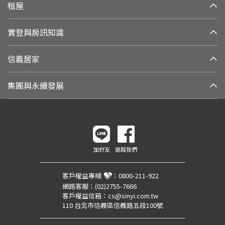
租屋
實登與房訊知識
信義居家
集團與永續發展
加好友
追蹤我們
客戶權益專線
：
0800-211-922
網路客服：
(02)2755-7666
客戶權益信箱：
cs@sinyi.com.tw
110 台北市信義區信義路五段100號