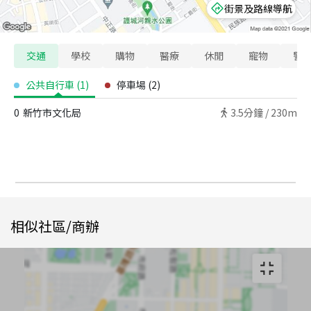
街景及路線導航
交通
學校
購物
醫療
休閒
寵物
警
公共自行車
(
1
)
停車場
(
2
)
0
新竹市文化局
3.5
分鐘 /
230m
相似社區/商辦