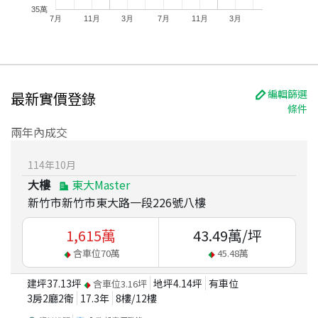
35萬
7月
11月
3月
7月
11月
3月
編輯篩選
最新實價登錄
條件
兩年內成交
114
年
10
月
大樓
東大Master
新竹市新竹市東大路一段226號八樓
1,615
萬
43.49
萬/坪
含車位
70
萬
45.48
萬
建坪
37.13
坪
地坪
4.14
坪
有車位
含車位
3.16
坪
3房2廳2衛
17.3
年
8
樓/
12
樓