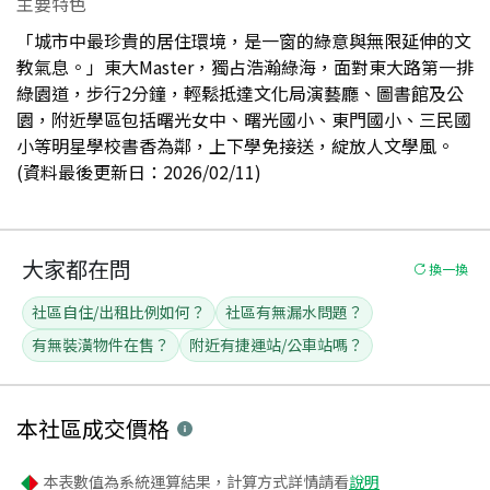
主要特色
「城市中最珍貴的居住環境，是一窗的綠意與無限延伸的文
教氣息。」東大Master，獨占浩瀚綠海，面對東大路第一排
綠園道，步行2分鐘，輕鬆抵達文化局演藝廳、圖書館及公
園，附近學區包括曙光女中、曙光國小、東門國小、三民國
小等明星學校書香為鄰，上下學免接送，綻放人文學風。
(資料最後更新日：2026/02/11)
大家都在問
換一換
社區自住/出租比例如何？
社區有無漏水問題？
有無裝潢物件在售？
附近有捷運站/公車站嗎？
本社區
成交價格
本表數值為系統運算結果，計算方式詳情請看
說明