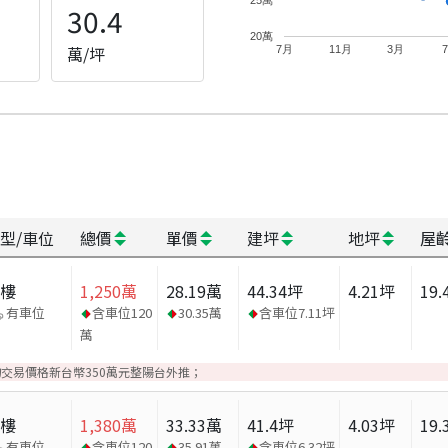
30.4
20萬
萬/坪
7月
11月
3月
型/車位
總價
單價
建坪
地坪
屋
大樓
1,250
萬
28.19
萬
44.34
坪
4.21
坪
19.
有車位
含車位
120
30.35
萬
含車位
7.11
坪
萬
物交易價格新台幣350萬元整陽台外推；
大樓
1,380
萬
33.33
萬
41.4
坪
4.03
坪
19.
有車位
含車位
120
35.91
萬
含車位
6.32
坪