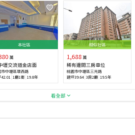
本
社區
相似
社區
380
1,688
萬
萬
中壢交流道金店面
稀有邊間三房車位
園市中壢區環西路
桃園市中壢區三光路
坪
42.01
1廳1衛
19.8年
建坪
39.64
3房2廳
19.5年
看全部