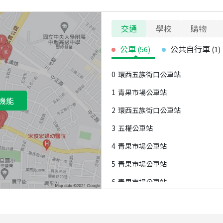
交通
學校
購物
公車
公共自行車
(
56
)
(
1
)
0
環西五族街口公車站
1
青果市場公車站
機能
2
環西五族街口公車站
3
五權公車站
4
青果市場公車站
5
青果市場公車站
6
青果市場公車站
7
青果市場公車站
8
青果市場公車站