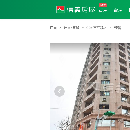
買屋
賣屋
首頁
社區/商辦
桃園市平鎮區
臻藝
2025年度區成件TOP2
2025年1月區業績TOP3