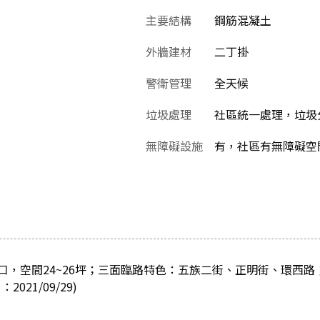
主要結構
鋼筋混凝土
外牆建材
二丁掛
警衛管理
全天候
垃圾處理
社區統一處理，垃圾
無障礙設施
有，社區有無障礙空
，空間24~26坪；三面臨路特色：五族二街、正明街、環西路；
21/09/29)