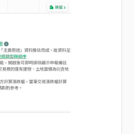
臻藝
明
之「主要用途」資料推估而成，故資料呈
登錄類型與順序
功能，開啟後可即時排除顯示申報備註
易標的僅有建物、土地面積為0(含地
合方計算漲跌幅，當筆交易漲跌幅計算
請斟酌參考。