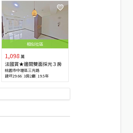
相似
社區
1,098
萬
法國賞★邊間雙面採光３房
桃園市中壢區三光路
建坪
29.66
3房2廳
19.5年