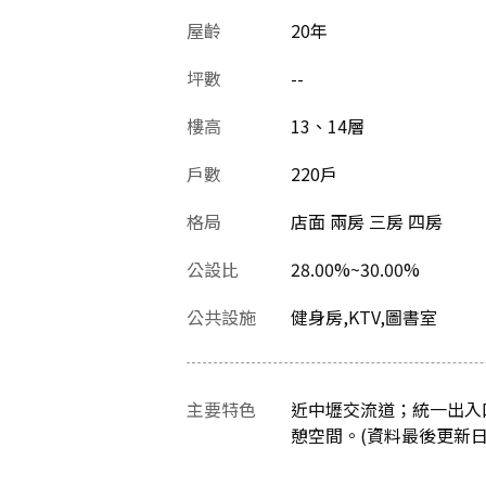
屋齡
20
年
坪數
--
樓高
13、14層
戶數
220戶
格局
店面 兩房 三房 四房
公設比
28.00%~30.00%
公共設施
健身房,KTV,圖書室
主要特色
近中壢交流道；統一出入口
憩空間。(資料最後更新日：20