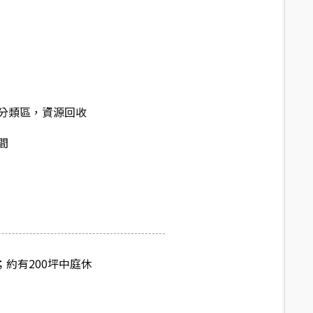
分類區，資源回收
間
約有200坪中庭休