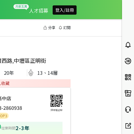
人才招募
登入/註冊
分享
訂閱
環西路,中壢區正明街
20
年
13、14層
人收藏
高中店
3-2860938
掃碼電話聊
2-3年
從業時間