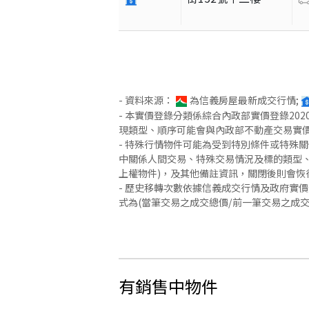
- 資料來源：
為信義房屋最新成交行情;
- 本實價登錄分類係綜合內政部實價登錄2
現類型、順序可能會與內政部不動產交易實
- 特殊行情物件可能為受到特別條件或特殊
中關係人間交易、特殊交易情況及標的類型、
上權物件)，及其他備註資訊，關閉後則會恢
- 歷史移轉次數依據信義成交行情及政府實
式為(當筆交易之成交總價/前一筆交易之成
有銷售中物件