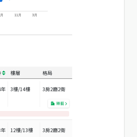
7月
11月
3月
齡
樓層
格局
4
年
3
樓/
14
樓
3房2廳2衛
臻藝
3
年
12
樓/
13
樓
3房2廳2衛