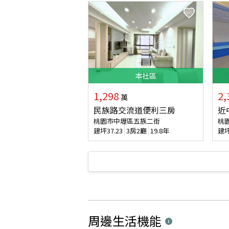
本
社區
1,298
2,
萬
民族路交流道便利三房
近
桃園市中壢區五族二街
桃
建坪
37.23
3房2廳
19.8年
建
周邊生活機能