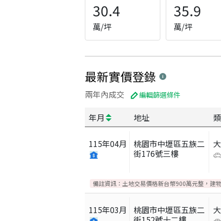
30.4
35.9
萬/坪
萬/坪
最新實價登錄
兩年內成交
編輯篩選條件
年月
地址
類
115
年
04
月
桃園市中壢區五族二
街176號三樓
備註資訊：
土地交易價格新台幣900萬元整，建
115
年
03
月
桃園市中壢區五族二
街152號十二樓