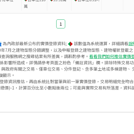
萬
1
為內政部最新公布的實價登錄資料;
該數值為系統運算，詳細請看
說
020年7月之建物型態分類調整，以及申報登錄之建物型態、建物權狀登載
價查詢服務網之搜尋結果有所差異，請斟酌參考。
看看我們如何推估實價
關係影響所造成，詳情請參考頁面之粉色「備註資訊」欄。排除特殊交易
與政府有關之交易、僅車位交易、分件登記、含多筆土地或多棟建物、 交
復顯示。
價登錄資訊推估，再由系統比對當筆與前一筆實價登錄，交易明細完全吻
交總價)-1，計算百分比至小數點後兩位；可能與實際交易有所落差，資料