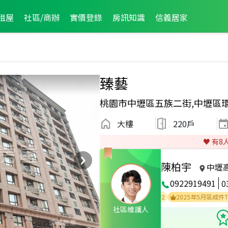
租屋
社區/商辦
實價登錄
房訊知識
信義居家
臻藝
桃園市中壢區五族二街,中壢區
大樓
220戶
♥️ 有
8
陳柏宇
中壢
0922919491
0
2026年7月區成件TOP2
2025年7月區成件TOP2
2025年5月區成件TOP3
社區維護人