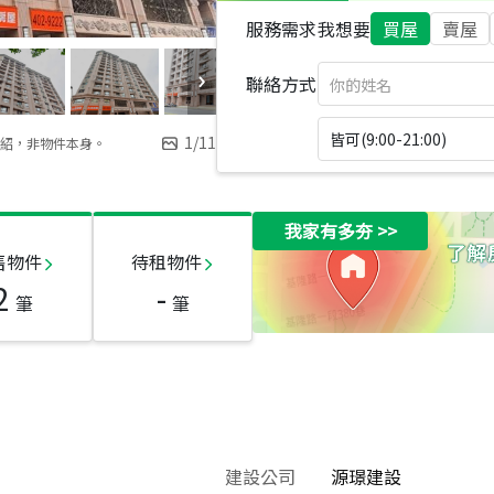
服務需求
我想要
買屋
賣屋
聯絡方式
皆可(9:00-21:00)
1
/
11
紹，非物件本身。
我家有多夯
>>
售物件
待租物件
2
-
筆
筆
建設公司
源璟建設