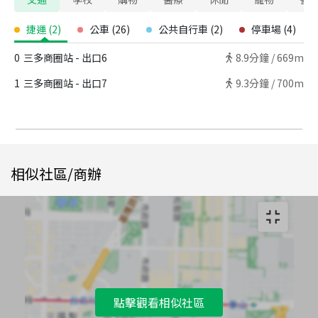
捷運
(
2
)
公車
(
26
)
公共自行車
(
2
)
停車場
(
4
)
0
三多商圈站 - 出口6
8.9
分鐘 /
669m
1
三多商圈站 - 出口7
9.3
分鐘 /
700m
相似社區/商辦
點擊觀看相似社區