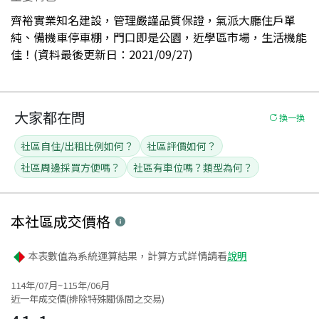
齊裕實業知名建設，管理嚴謹品質保證，氣派大廳住戶單
純、備機車停車棚，門口即是公園，近學區市場，生活機能
佳！(資料最後更新日：2021/09/27)
大家都在問
換一換
社區自住/出租比例如何？
社區評價如何？
社區周邊採買方便嗎？
社區有車位嗎？類型為何？
本社區
成交價格
本表數值為系統運算結果，計算方式詳情請看
說明
114年/07月~115年/06月
近一年成交價(排除特殊關係間之交易)