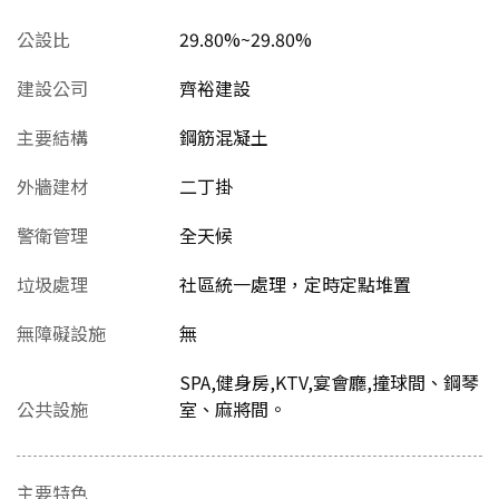
公設比
29.80%~29.80%
建設公司
齊裕建設
主要結構
鋼筋混凝土
外牆建材
二丁掛
警衛管理
全天候
垃圾處理
社區統一處理，定時定點堆置
無障礙設施
無
SPA,健身房,KTV,宴會廳,撞球間、鋼琴
公共設施
室、麻將間。
主要特色