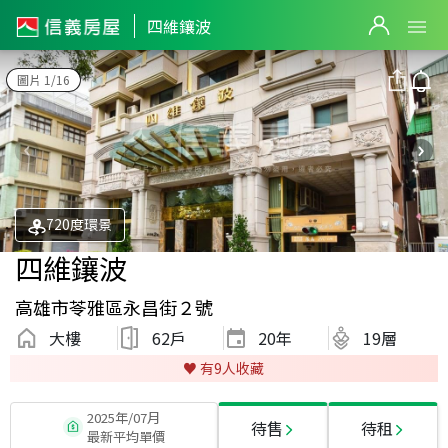
四維鑲波
圖片 1/16
720度環景
四維鑲波
高雄市苓雅區永昌街２號
大樓
62戶
20
年
19層
♥️ 有
9
人收藏
2025年/07月
待售
待租
最新平均單價