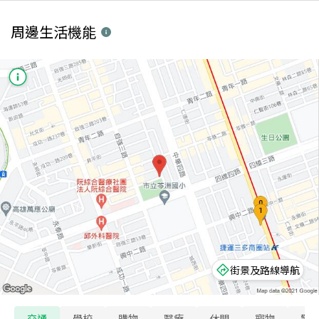
周邊生活機能
街景及路線導航
交通
學校
購物
醫療
休閒
寵物
警