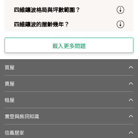
四維鑲波格局與坪數範圍？
四維鑲波的屋齡幾年？
載入更多問題
買屋
賣屋
租屋
實登與房訊知識
信義居家