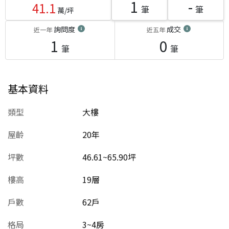
1
-
41.1
筆
筆
萬/坪
詢問度
成交
近一年
近五年
1
0
筆
筆
基本資料
類型
大樓
屋齡
20
年
坪數
46.61~65.90坪
樓高
19層
戶數
62戶
格局
3~4房