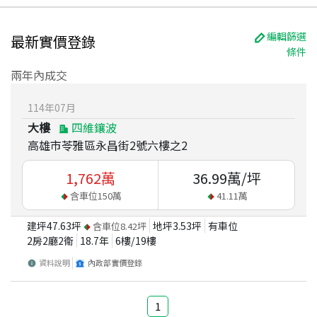
編輯篩選
最新實價登錄
條件
兩年內成交
114
年
07
月
大樓
四維鑲波
高雄市苓雅區永昌街2號六樓之2
1,762
萬
36.99
萬/坪
含車位
150
萬
41.11
萬
建坪
47.63
坪
地坪
3.53
坪
有車位
含車位
8.42
坪
2房2廳2衛
18.7
年
6
樓/
19
樓
資料說明
內政部實價登錄
1