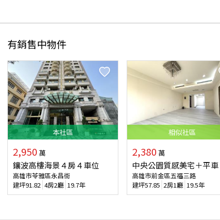
有銷售中物件
本
社區
相似
社區
2,950
2,380
萬
萬
鑲波高樓海景４房４車位
中央公園質感美宅＋平車
高雄市苓雅區永昌街
高雄市前金區五福三路
建坪
91.82
4房2廳
19.7年
建坪
57.85
2房1廳
19.5年