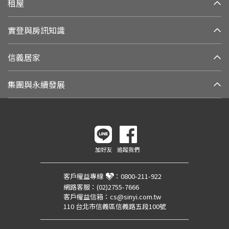
租屋
實登與房訊知識
信義居家
集團與永續發展
加好友
追蹤我們
客戶權益專線
：
0800-211-922
網路客服：
(02)2755-7666
客戶權益信箱：
cs@sinyi.com.tw
110 台北市信義區信義路五段100號