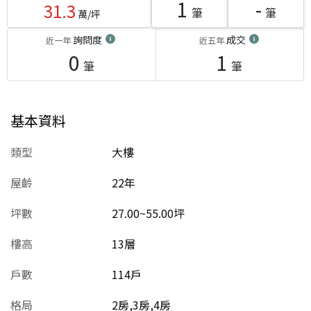
1
-
31.3
筆
筆
萬/坪
詢問度
成交
近一年
近五年
0
1
筆
筆
基本資料
類型
大樓
屋齡
22
年
坪數
27.00~55.00坪
樓高
13層
戶數
114戶
格局
2房,3房,4房