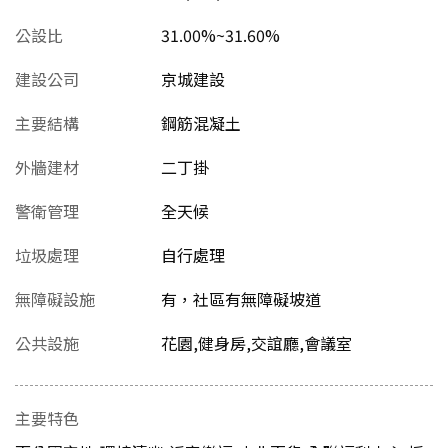
公設比
31.00%~31.60%
建設公司
京城建設
主要結構
鋼筋混凝土
外牆建材
二丁掛
警衛管理
全天候
垃圾處理
自行處理
無障礙設施
有，社區有無障礙坡道
公共設施
花園,健身房,交誼廳,會議室
主要特色