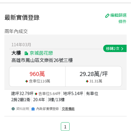
編輯篩選
最新實價登錄
條件
兩年內成交
114
年
03
月
移轉
2
次
大樓
京城茵花戀
高雄市鳳山區文樂街26號三樓
960
萬
29.28
萬/坪
含車位
110
萬
31.31
萬
建坪
32.79
坪
地坪
5.14
坪
有車位
含車位
5.64
坪
2房2廳1衛
20.4
年
3
樓/
13
樓
資料說明
內政部實價登錄
交易備註
1