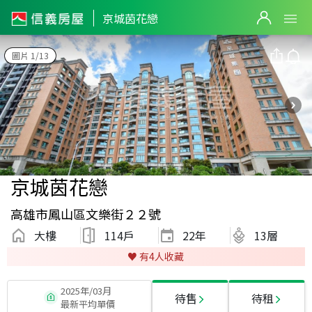
京城茵花戀
圖片 1/13
京城茵花戀
高雄市鳳山區文樂街２２號
大樓
114戶
22
年
13層
♥️ 有
4
人收藏
2025年/03月
待售
待租
最新平均單價