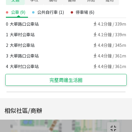
公車
(
9
)
公共自行車
(
1
)
停車場
(
6
)
0
大華路口公車站
4.1
分鐘 /
339m
1
大華村公車站
4.1
分鐘 /
339m
2
大華村公車站
4.4
分鐘 /
345m
3
大華路口公車站
4.4
分鐘 /
361m
4
大華村口公車站
4.4
分鐘 /
361m
完整周邊生活圈
相似社區/商辦