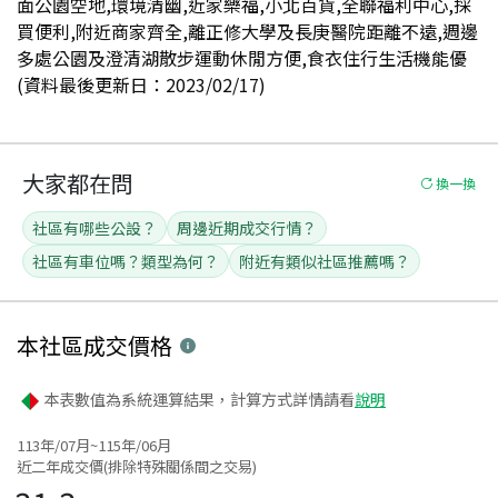
面公園空地,環境清幽,近家樂福,小北百貨,全聯福利中心,採
買便利,附近商家齊全,離正修大學及長庚醫院距離不遠,週邊
多處公園及澄清湖散步運動休閒方便,食衣住行生活機能優
(資料最後更新日：2023/02/17)
大家都在問
換一換
社區有哪些公設？
周邊近期成交行情？
社區有車位嗎？類型為何？
附近有類似社區推薦嗎？
本社區
成交價格
本表數值為系統運算結果，計算方式詳情請看
說明
113年/07月~115年/06月
近二年成交價(排除特殊關係間之交易)