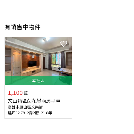
有銷售中物件
本
社區
1,100
萬
文山特區茵花戀兩房平車
高雄市鳳山區文樂街
建坪
32.79
2房2廳
21.8年