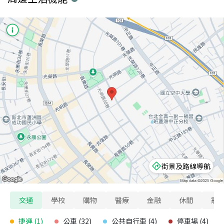
街景及路線導航
交通
學校
購物
醫療
金融
休閒
寵
捷運
(
1
)
公車
(
32
)
公共自行車
(
4
)
停車場
(
4
)