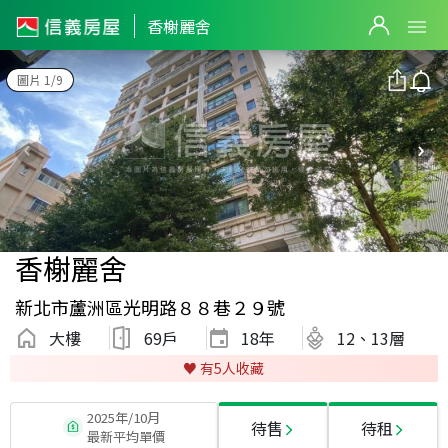
香榭麗舍
圖片 1/9
香榭麗舍
新北市蘆洲區光明路８８巷２９號
大樓
69戶
18
年
12、13層
♥️ 有
5
人收藏
2025年/10月
待售
待租
最新平均單價