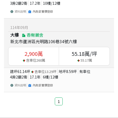
3房2廳2衛
17.2
年
10
樓/
12
樓
資料說明
內政部實價登錄
114
年
09
月
大樓
香榭麗舍
新北市蘆洲區光明路106巷34號六樓
2,900
萬
55.18
萬/坪
含車位
260
萬
55.17
萬
建坪
61.14
坪
地坪
8.59
坪
有車位
含車位
13.29
坪
4房2廳2衛
17.1
年
6
樓/
12
樓
資料說明
內政部實價登錄
1