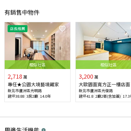
有銷售中物件
店長推薦
相似
社區
相似
社區
2,718
3,200
萬
萬
專任★公園大境藝境藏家
大歐園面寬方正一樓店面
新北市蘆洲區光明路
新北市蘆洲區光復路
建坪
38.88
3房2廳
14.0年
建坪
41.8
2廳2衛(含加蓋)
17.
周邊生活機能