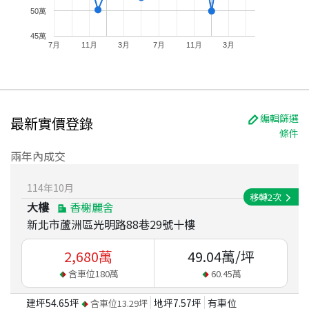
50萬
45萬
7月
11月
3月
7月
11月
3月
編輯篩選
最新實價登錄
條件
兩年內成交
114
年
10
月
移轉
2
次
大樓
香榭麗舍
新北市蘆洲區光明路88巷29號十樓
2,680
萬
49.04
萬/坪
含車位
180
萬
60.45
萬
建坪
54.65
坪
地坪
7.57
坪
有車位
含車位
13.29
坪