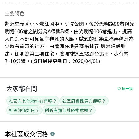
主要特色
鄰近忠義國小、鷺江國中，柳堤公園，位於光明路88巷與光
明路106巷之間分為A棟與B棟，由光明路106巷進出，挑高
大門到內部可見氣宇非凡的大廳，歐式的建築風格再蘆洲為
少數有質感的社區，由蘆洲在地建商福林春-慶洲建設興
建，此期為第二期住宅，蘆洲捷運五站到台北市，步行約
7~10分鐘。(資料最後更新日：2020/04/01)
大家都在問
換一換
社區有其他物件在售嗎？
社區周邊採買方便嗎？
社區評價如何？
附近有類似社區推薦嗎？
本社區
成交價格