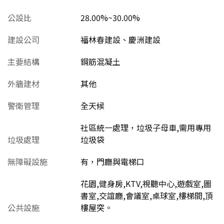
公設比
28.00%~30.00%
建設公司
福林春建設、慶洲建設
主要結構
鋼筋混凝土
外牆建材
其他
警衛管理
全天候
社區統一處理，垃圾子母車,需用專用
垃圾處理
垃圾袋
無障礙設施
有，門廳與電梯口
花園,健身房,KTV,視聽中心,遊戲室,圖
書室,交誼廳,會議室,桌球室,樓梯間,頂
公共設施
樓屋突。