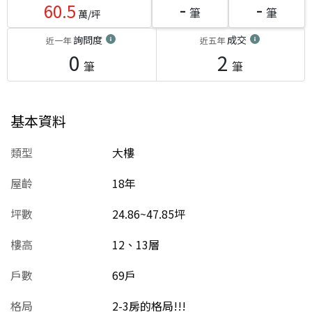
-
-
60.5
筆
筆
萬/坪
詢問度
成交
近一年
近五年
0
2
筆
筆
基本資料
類型
大樓
屋齡
18
年
坪數
24.86~47.85坪
樓高
12、13層
戶數
69戶
格局
2-3房的格局!!!