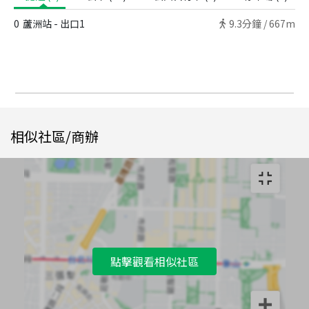
0
蘆洲站 - 出口1
9.3
分鐘 /
667m
相似社區/商辦
點擊觀看相似社區