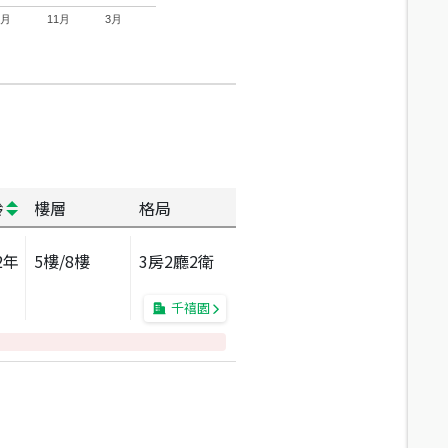
7月
11月
3月
齡
樓層
格局
2
年
5
樓/
8
樓
3房2廳2衛
千禧園