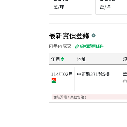
萬/坪
萬/坪
最新實價登錄
兩年內成交
編輯篩選條件
年月
地址
類
114
年
02
月
中正路371號5樓
備註資訊：
其他增建；