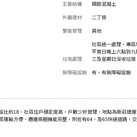
主要結構
鋼筋混凝土
外牆建材
二丁掛
警衛管理
其他
社區統一處理，專區堆
平常日晚上六點到九
垃圾處理
三及星期日沒收垃圾
無障礙設施
有，有無障礙設施
設比約18，社區住戶穩定度高，戶數少好管理，地點為新莊捷
眾運輸方便，週邊商圈機能完整，附近有64、及65快速道路，交