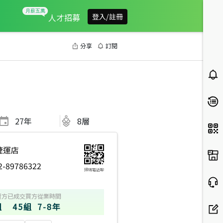
人才招募
登入/註冊
分享
訂閱
27
年
8層
捷運店
2-89786322
掃碼電話聊
賣方
已成交買方
從業時間
組
45組
7-8年