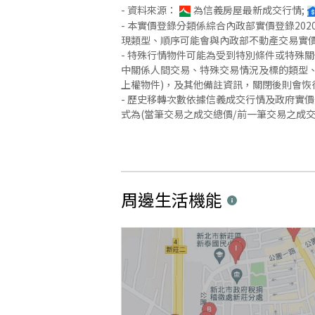
- 資料來源：
為信義房屋最新成交行情;
- 本實價登錄分類係綜合內政部實價登錄2
現類型、順序可能會與內政部不動產交易實
- 特殊行情物件可能為受到特別條件或特殊
中關係人間交易、特殊交易情況及標的類型、
上權物件)，及其他備註資訊，關閉後則會恢
- 歷史移轉次數依據信義成交行情及政府實
式為(當筆交易之成交總價/前一筆交易之成
周邊生活機能