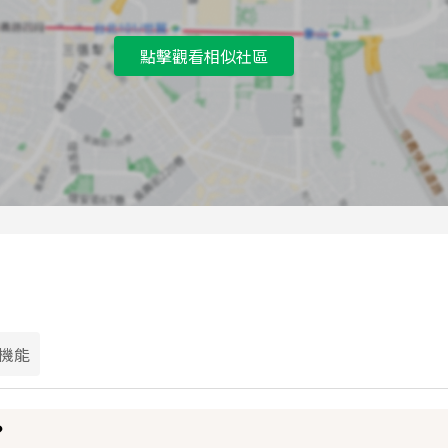
D
新泰公園公車站
點擊觀看相似社區
E
捷運新莊站(新莊郵局)公車站
F
盲人重建院公車站
G
捷運新莊站(新莊郵局)公車站
H
盲人重建院公車站
I
新泰國小公車站
J
新泰國小公車站
K
材試所公車站
L
材試所公車站
M
盲人重建院公車站
機能
？