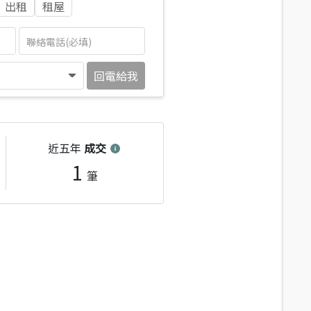
出租
租屋
回電給我
近五年
成交
1
筆