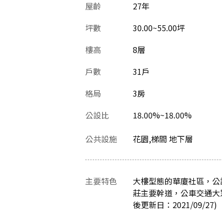
屋齡
27
年
坪數
30.00~55.00坪
樓高
8層
戶數
31戶
格局
3房
公設比
18.00%~18.00%
公共設施
花園,梯間 地下層
主要特色
大樓型態的華廈社區，公
莊主要幹道，公車交通大
後更新日：2021/09/27)