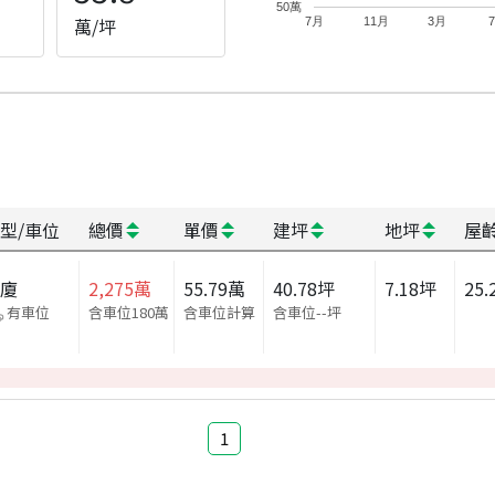
50萬
萬/坪
7月
11月
3月
型/車位
總價
單價
建坪
地坪
屋
華廈
2,275
萬
55.79
萬
40.78
坪
7.18
坪
25.
有車位
含車位180萬
含車位計算
含車位
--
坪
1