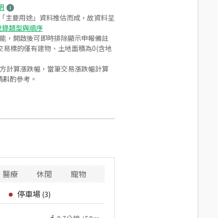
明
之「主要用途」資料推估而成，故資料呈
登錄類型與順序
功能，開啟後可即時排除顯示申報備註
易標的僅有建物、土地面積為0(含地
合方計算漲跌幅，當筆交易漲跌幅計算
請斟酌參考。
醫療
休閒
寵物
警消
重要設施
停車場
(
3
)