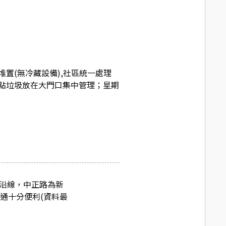
置(無冷藏設備),社區統一處理
點垃圾放在大門口集中管理；星期
運沿線，中正路為新
通十分便利(資料最