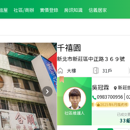
租屋
社區/商辦
實價登錄
房訊知識
信義居家
千禧園
新北市新莊區中正路３６９號
大樓
31戶
吳冠霖
新莊
0983700956
0
2022年8月業績破百萬經紀人員
2025年9月龍虎榜
2025年6月龍虎榜
社區維護人
已成交
33