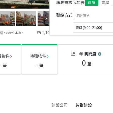
服務需求
我想要
買屋
賣屋
聯絡方式
皆可(9:00-21:00)
1
/
10
紹，非物件本身。
近一年
詢問度
售物件
待租物件
0
-
-
筆
筆
筆
建設公司
智群建設