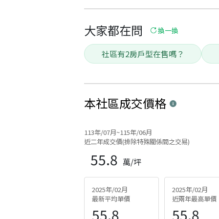
大家都在問
換一換
社區有2房戶型在售嗎？
本社區
成交價格
113年/07月~115年/06月
近二年成交價(排除特殊關係間之交易)
55.8
萬/坪
2025年/02月
2025年/02月
最新平均單價
近兩年最高單價
55.8
55.8