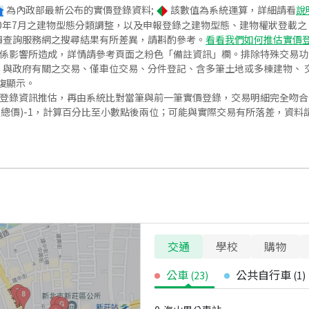
為內政部最新公布的實價登錄資料;
該數值為系統運算，詳細請看
說
020年7月之建物型態分類調整，以及申報登錄之建物型態、建物權狀登載
價查詢服務網之搜尋結果有所差異，請斟酌參考。
看看我們如何推估實價
關係影響所造成，詳情請參考頁面之粉色「備註資訊」欄。排除特殊交易
與政府有關之交易、僅車位交易、分件登記、含多筆土地或多棟建物、 交
復顯示。
價登錄資訊推估，再由系統比對當筆與前一筆實價登錄，交易明細完全吻
交總價)-1，計算百分比至小數點後兩位；可能與實際交易有所落差，資料
交通
學校
購物
公車
公共自行車
(
23
)
(
1
)