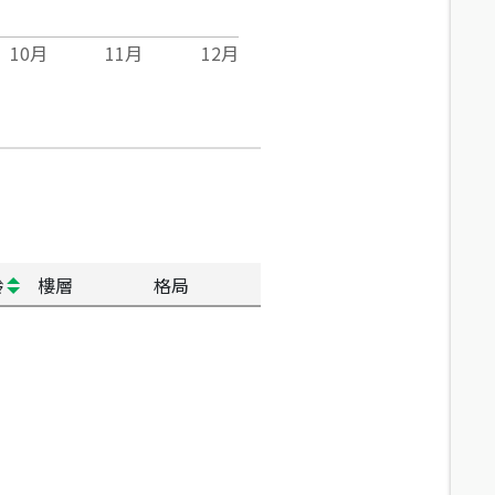
10
月
11
月
12
月
齡
樓層
格局