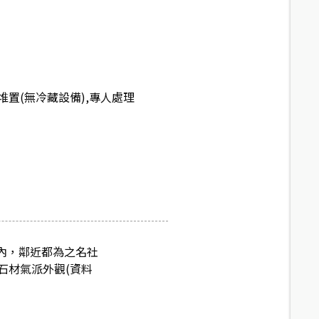
置(無冷藏設備),專人處理
巷內，鄰近都為之名社
石材氣派外觀(資料