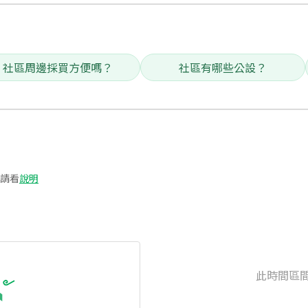
社區周邊採買方便嗎？
社區有哪些公設？
請看
說明
此時間區