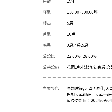
屋齡
19
年
坪數
150.00~300.00坪
樓高
5層
戶數
10戶
格局
3房,4房,5房
公設比
22.00%~28.00%
公共設施
花園,戶外泳池,健身房,交
主要特色
皇翔建設,天母代表作,天
區如天母御莊，天母一莊
最後更新日：2024/09/04