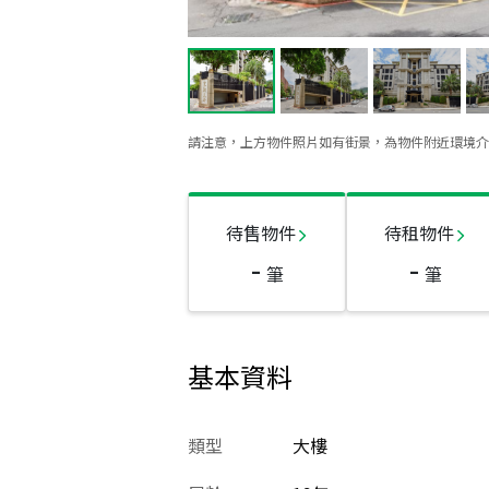
請注意，上方物件照片如有街景，為物件附近環境介
待售物件
待租物件
-
-
筆
筆
基本資料
類型
大樓