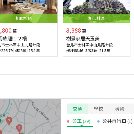
相似
社區
相似
社區
,800
8,388
萬
萬
母紘琚１２樓
樹景家居天玉美
北市士林區中山北路七段
台北市士林區中山北路七段
坪
226.79
4房3廳
15.1年
建坪
88.46
3房3廳
21.5年
交通
學校
購物
公車
公共自行車
(
29
)
(
1
)