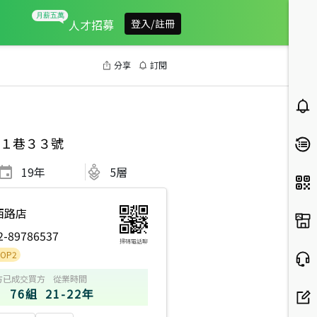
人才招募
登入/註冊
分享
訂閱
１巷３３號
19
年
5層
西路店
2-89786537
掃碼電話聊
方
已成交買方
從業時間
76組
21-22年