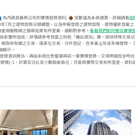
為內政部最新公布的實價登錄資料;
該數值為系統運算，詳細請看
說
020年7月之建物型態分類調整，以及申報登錄之建物型態、建物權狀登載
價查詢服務網之搜尋結果有所差異，請斟酌參考。
看看我們如何推估實價
關係影響所造成，詳情請參考頁面之粉色「備註資訊」欄。排除特殊交易
與政府有關之交易、僅車位交易、分件登記、含多筆土地或多棟建物、 交
復顯示。
價登錄資訊推估，再由系統比對當筆與前一筆實價登錄，交易明細完全吻
交總價)-1，計算百分比至小數點後兩位；可能與實際交易有所落差，資料