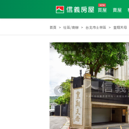
買屋
賣屋
首頁
社區/商辦
台北市士林區
皇翔天母
2005年新秀獎
全公司2017年度業績TOP19
全