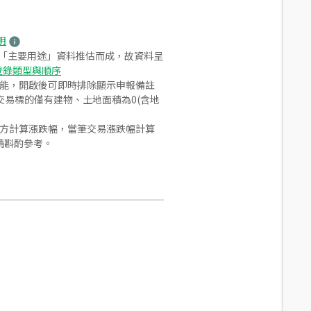
明
之「主要用途」資料推估而成，故資料呈
登錄類型與順序
功能，開啟後可即時排除顯示申報備註
易標的僅有建物、土地面積為0(含地
合方計算漲跌幅，當筆交易漲跌幅計算
請斟酌參考。