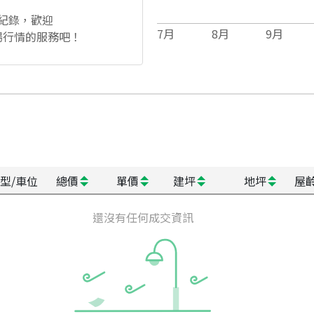
紀錄，歡迎
7
月
8
月
9
月
場行情的服務吧！
型/車位
總價
單價
建坪
地坪
屋
還沒有任何成交資訊