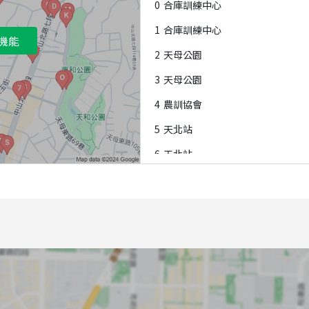
0
合庫訓練中心
1
合庫訓練中心
機能
2
天母公園
3
天母公園
4
農訓協會
5
天北站
6
天北站
7
天母新村
8
天北站
9
天母圓環
A
天北站
B
天母新村
C
天母