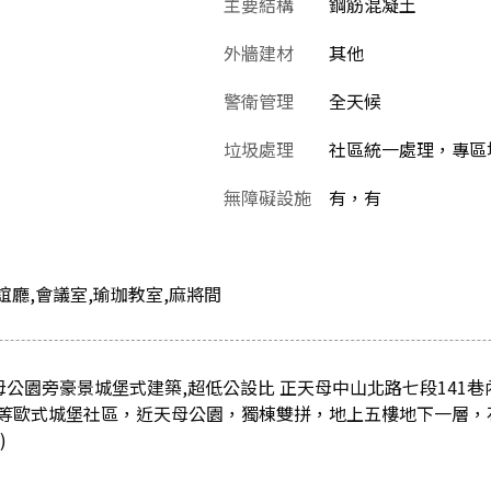
主要結構
鋼筋混凝土
外牆建材
其他
警衛管理
全天候
垃圾處理
社區統一處理，專區堆
無障礙設施
有，有
誼廳,會議室,瑜珈教室,麻將間
母公園旁豪景城堡式建築,超低公設比 正天母中山北路七段141
等歐式城堡社區，近天母公園，獨棟雙拼，地上五樓地下一層，
)