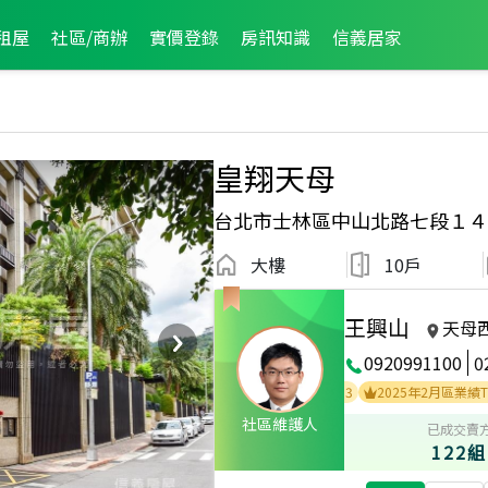
租屋
社區/商辦
實價登錄
房訊知識
信義居家
皇翔天母
台北市士林區中山北路七段１４
大樓
10戶
王興山
天母
0920991100
0
公司2014年度業績TOP8
2026年1月區業績TOP3
2025年2月區業績TOP2
社區維護人
已成交賣
122組