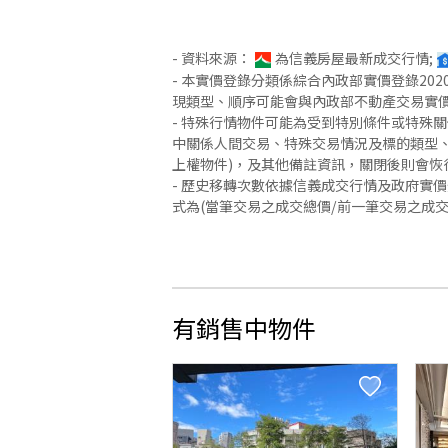
- 資料來源：
為信義房屋最新成交行情;
- 本實價登錄分類係綜合內政部實價登錄2
現類型、順序可能會與內政部不動產交易實
- 特殊行情物件可能為受到特別條件或特殊
中關係人間交易、特殊交易情況及標的類型、
上權物件)，及其他備註資訊，關閉後則會恢
- 歷史移轉次數依據信義成交行情及政府實
式為(當筆交易之成交總價/前一筆交易之成
有銷售中物件