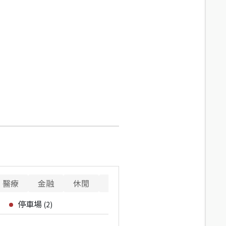
醫療
金融
休閒
寵物
警消
重要設施
停車場
(
2
)