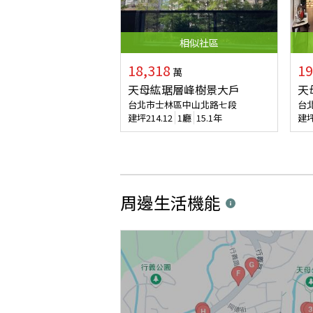
相似
社區
18,318
19
萬
天母紘琚層峰樹景大戶
天
台北市士林區中山北路七段
台
建坪
214.12
1廳
15.1年
建
周邊生活機能