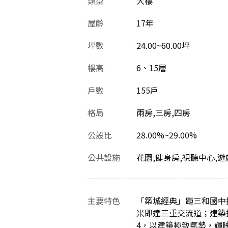
類型
大樓
屋齡
17
年
坪數
24.00~60.00坪
樓高
6、15層
戶數
155戶
格局
兩房,三房,四房
公設比
28.00%~29.00%
公共設施
花園,健身房,視聽中心,遊
主要特色
「築城經典」距三和國中
米即達三重交流道；建築
4，以建築極致氣勢，輝映