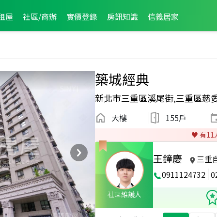
租屋
社區/商辦
實價登錄
房訊知識
信義居家
築城經典
新北市三重區溪尾街,三重區慈
大樓
155戶
♥️ 有
11
王鐘慶
三重
0911124732
0
社區維護人