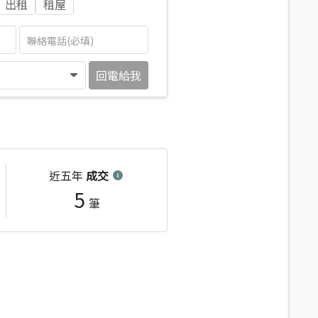
出租
租屋
回電給我
近五年
成交
5
筆