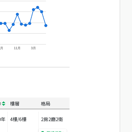
7月
11月
3月
齡
樓層
格局
0
年
4
樓/
6
樓
2房2廳2衛