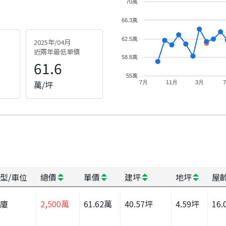
70萬
66.3萬
62.5萬
2025年/04月
近兩年最低單價
58.8萬
61.6
55萬
萬/坪
7月
11月
3月
型/車位
總價
單價
建坪
地坪
屋
華廈
2,500
萬
61.62
萬
40.57
坪
4.59
坪
16.