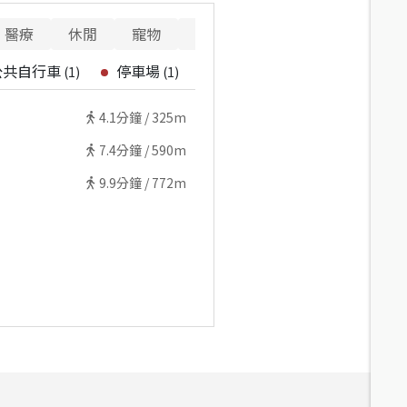
醫療
休閒
寵物
警消
重要設施
公共自行車
停車場
(
1
)
(
1
)
4.1
分鐘 /
325m
7.4
分鐘 /
590m
9.9
分鐘 /
772m