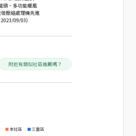
溫龍頭、多功能暖風
、垃圾壓縮處理機先進
/09/03)
附近有類似社區推薦嗎？
本社區
三重區