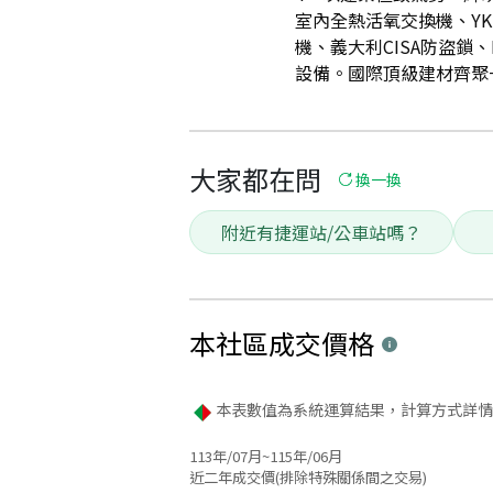
室內全熱活氧交換機、YK
機、義大利CISA防盜鎖、
設備。國際頂級建材齊聚一
大家都在問
換一換
附近有捷運站/公車站嗎？
本社區
成交價格
本表數值為系統運算結果，計算方式詳情
113年/07月~115年/06月
近二年成交價(排除特殊關係間之交易)