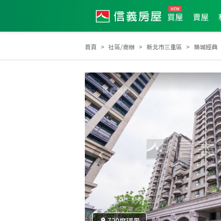
買屋
賣屋
首頁
社區/商辦
新北市三重區
築城經典
720度環景