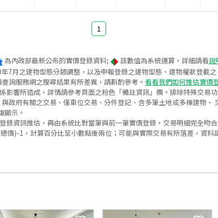
1
為內政部最新公布的實價登錄資料;
該數值為系統運算，詳細請看
說
020年7月之建物型態分類調整，以及申報登錄之建物型態、建物權狀登載
價查詢服務網之搜尋結果有所差異，請斟酌參考。
看看我們如何推估實價
關係影響所造成，詳情請參考頁面之粉色「備註資訊」欄。排除特殊交易
與政府有關之交易、僅車位交易、分件登記、含多筆土地或多棟建物、 交
復顯示。
價登錄資訊推估，再由系統比對當筆與前一筆實價登錄，交易明細完全吻
交總價)-1，計算百分比至小數點後兩位；可能與實際交易有所落差，資料