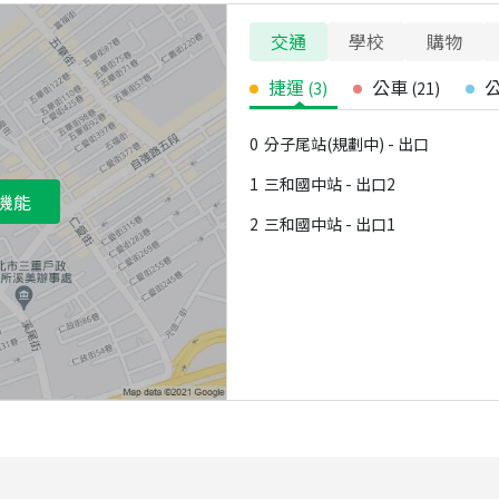
交通
學校
購物
捷運
公車
(
3
)
(
21
)
0
分子尾站(規劃中) - 出口
1
三和國中站 - 出口2
機能
2
三和國中站 - 出口1