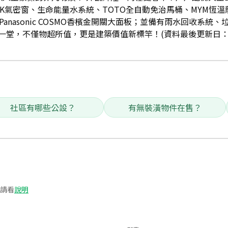
K氣密窗、生命能量水系統、TOTO全自動免治馬桶、MYM恆
Panasonic COSMO香檳金開關大面板；並備有雨水回收系統
堂，不僅物超所值，更是建築價值新標竿！(資料最後更新日：2023
社區有哪些公設？
有無裝潢物件在售？
請看
說明