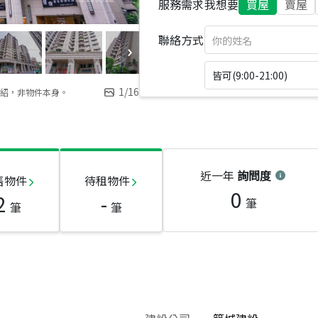
服務需求
我想要
買屋
賣屋
聯絡方式
皆可(9:00-21:00)
1
/
16
紹，非物件本身。
近一年
詢問度
售物件
待租物件
0
2
-
筆
筆
筆