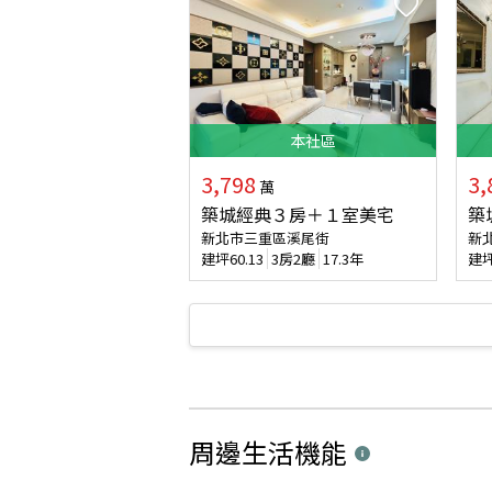
本
社區
3,798
3,
萬
築城經典３房＋１室美宅
築
新北市三重區溪尾街
新
建坪
60.13
3房2廳
17.3年
建
周邊生活機能