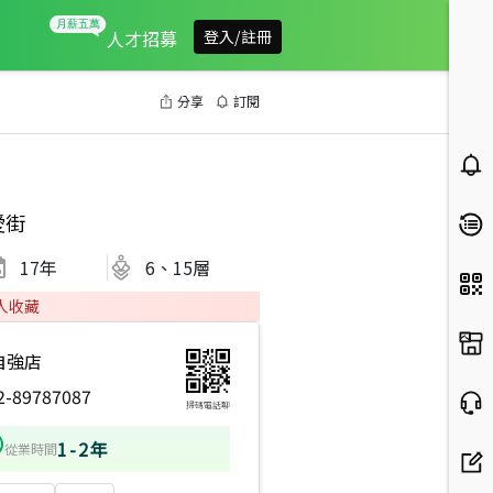
人才招募
登入/註冊
分享
訂閱
愛街
17
年
6、15層
人收藏
自強店
2-89787087
掃碼電話聊
1-2年
從業時間