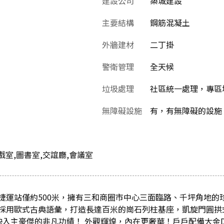
建設公司
築城建設
主要結構
鋼筋混凝土
外牆建材
二丁掛
警衛管理
全天候
垃圾處理
社區統一處理，專區堆
無障礙設施
有，有無障礙的設施
戲室,圖書室,交誼廳,會議室
捷運站僅約500米，擁有三和商圈市中心三面臨路、千坪角地的珍
採用歐式古典語彙，打造長達百米的崗石列柱基座，凱旋門圓拱
入主豪傑的非凡功績！ 外觀輝煌，內在更奢華！戶戶配備大金DA