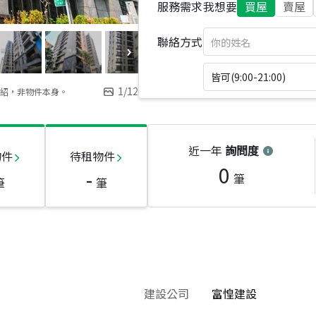
服務需求
我想要
買屋
賣屋
聯絡方式
皆可(9:00-21:00)
1
/
12
紹，非物件本身。
近一年
詢問度
物件
待租物件
0
-
筆
筆
筆
建設公司
富惶建設