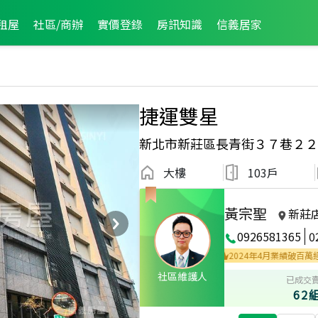
租屋
社區/商辦
實價登錄
房訊知識
信義居家
捷運雙星
新北市新莊區長青街３７巷２２
大樓
103戶
黃宗聖
新莊
0926581365
0
021年2月區業績TOP1
2021年2月區成件TOP1
2024年4月業績破百萬經紀人員
社區維護人
已成交
62