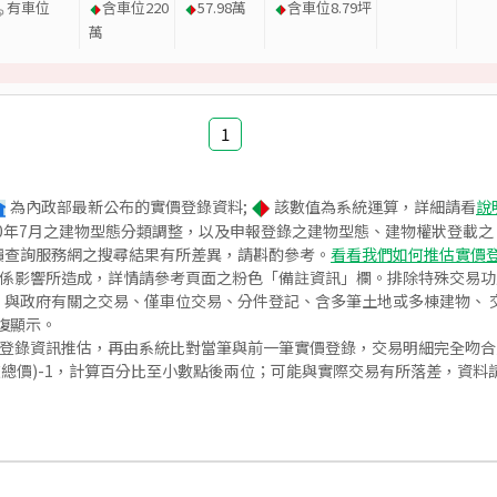
有車位
含車位
220
57.98
萬
含車位
8.79
坪
萬
1
為內政部最新公布的實價登錄資料;
該數值為系統運算，詳細請看
說
020年7月之建物型態分類調整，以及申報登錄之建物型態、建物權狀登載
價查詢服務網之搜尋結果有所差異，請斟酌參考。
看看我們如何推估實價
關係影響所造成，詳情請參考頁面之粉色「備註資訊」欄。排除特殊交易
與政府有關之交易、僅車位交易、分件登記、含多筆土地或多棟建物、 交
復顯示。
價登錄資訊推估，再由系統比對當筆與前一筆實價登錄，交易明細完全吻
交總價)-1，計算百分比至小數點後兩位；可能與實際交易有所落差，資料