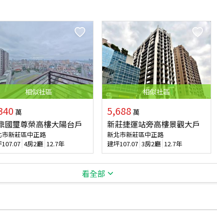
相似
社區
相似
社區
340
5,688
萬
萬
鼎國璽尊榮高樓大陽台戶
新莊捷運站旁高樓景觀大戶
北市新莊區中正路
新北市新莊區中正路
坪
107.07
4房2廳
12.7年
建坪
107.07
3房2廳
12.7年
看全部