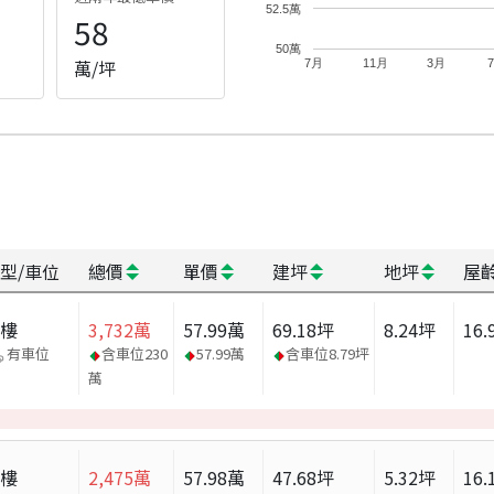
52.5萬
58
50萬
萬/坪
7月
11月
3月
型/車位
總價
單價
建坪
地坪
屋
大樓
3,732
萬
57.99
萬
69.18
坪
8.24
坪
16.
有車位
含車位
230
57.99
萬
含車位
8.79
坪
萬
大樓
2,475
萬
57.98
萬
47.68
坪
5.32
坪
16.