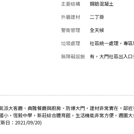
主要結構
鋼筋混凝土
外牆建材
二丁掛
警衛管理
全天候
垃圾處理
社區統一處理，專區
無障礙設施
有，大門社區出入口
氣派大客廳、典雅餐廳與廚房、防爆大門，建材非常實在。鄰近
國小，恆毅中學，新莊綜合體育館，生活機能非常方便，週圍大
：2021/09/20)