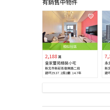
有銷售中物件
相似
社區
2,188
7,
萬
皇家璽苑精裝小宅
永
新北市新莊區復興路二段
新
建坪
29.37
2房2廳
14.7年
建