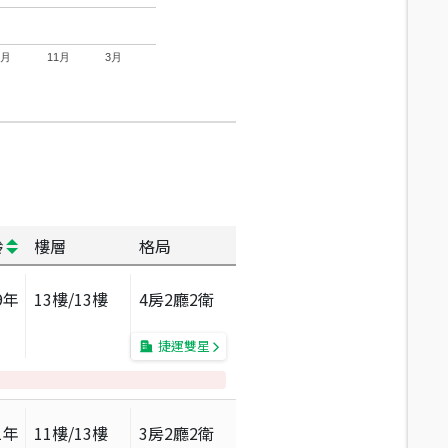
7月
11月
3月
齡
樓層
格局
9
年
13
樓/
13
樓
4房2廳2衛
捷運雙星
1
年
11
樓/
13
樓
3房2廳2衛