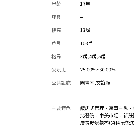
屋齡
17
年
坪數
--
樓高
13層
戶數
103戶
格局
3房,4房,5房
公設比
25.00%~30.00%
公共設施
圖書室,交誼廳
主要特色
飯店式管理，豪華主臥、
北醫院，中美市場，新莊
層視野景觀棒(資料最後更新日