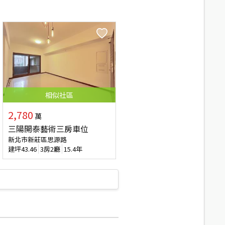
相似
社區
2,780
萬
三陽開泰藝術三房車位
新北市新莊區思源路
建坪
43.46
3房2廳
15.4年