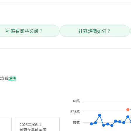
社區有哪些公設？
社區評價如何？
請看
說明
60萬
57.5萬
55萬
2025年/06月
近兩年最低單價