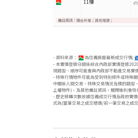
11樓
備註資訊：
陽台外推；其他增建；
- 資料來源：
為信義房屋最新成交行情;
- 本實價登錄分類係綜合內政部實價登錄2
現類型、順序可能會與內政部不動產交易實
- 特殊行情物件可能為受到特別條件或特殊
中關係人間交易、特殊交易情況及標的類型、
上權物件)，及其他備註資訊，關閉後則會恢
- 歷史移轉次數依據信義成交行情及政府實
式為(當筆交易之成交總價/前一筆交易之成