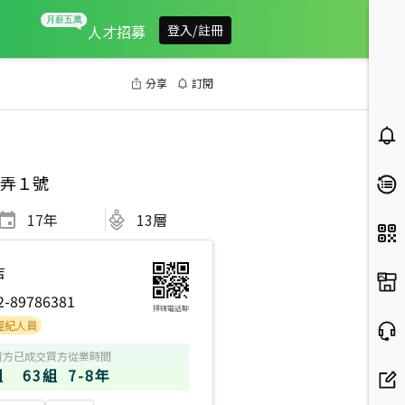
人才招募
登入/註冊
分享
訂閱
弄１號
17
年
13層
店
2-89786381
掃碼電話聊
賣方
已成交買方
從業時間
組
63組
7-8年