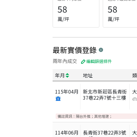
58
58
萬/坪
萬/坪
最新實價登錄
兩年內成交
編輯篩選條件
年月
地址
類
115
年
04
月
新北市新莊區長青街
37巷22弄7號十三樓
備註資訊：
陽台外推；其他增建；
114
年
06
月
長青街37巷22弄3號