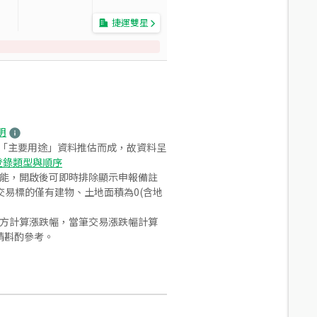
捷運雙星
明
之「主要用途」資料推估而成，故資料呈
登錄類型與順序
功能，開啟後可即時排除顯示申報備註
易標的僅有建物、土地面積為0(含地
合方計算漲跌幅，當筆交易漲跌幅計算
請斟酌參考。