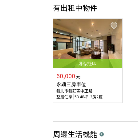
有出租中物件
相似
社區
60,000
元
永鼎三房車位
新北市新莊區中正路
整層住家
53.48
坪
3房2廳
周邊生活機能