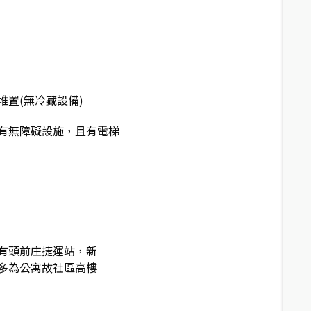
堆置(無冷藏設備)
有無障礙設施，且有電梯
有頭前庄捷運站，新
多為公寓故社區高樓