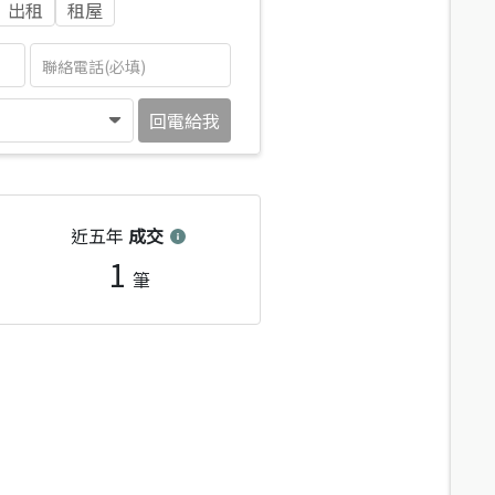
出租
租屋
回電給我
近五年
成交
1
筆