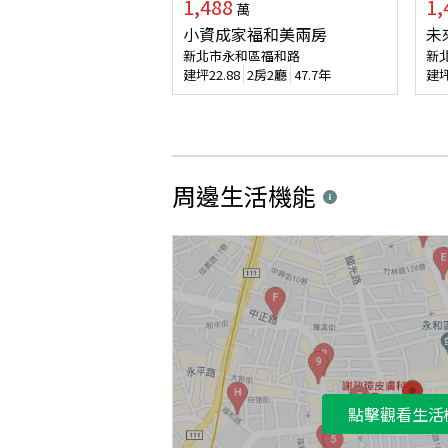
1,488
1,
萬
小資成家福和美兩房
未
新北市永和區福和路
新
建坪
22.88
2房2廳
47.7年
建
周邊生活機能
點擊觀看生活