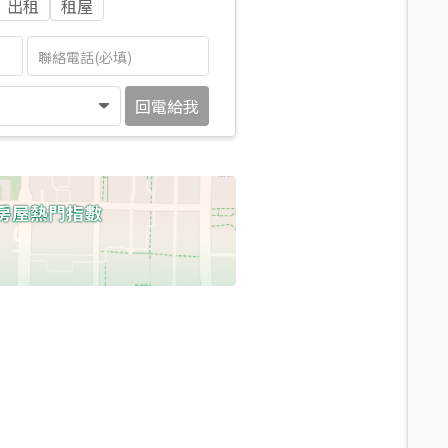
出租
租屋
回電給我