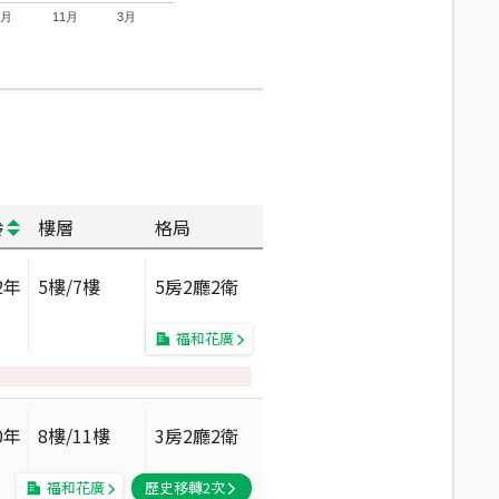
7月
11月
3月
齡
樓層
格局
2
年
5
樓/
7
樓
5房2廳2衛
福和花廣
0
年
8
樓/
11
樓
3房2廳2衛
福和花廣
歷史移轉
2
次