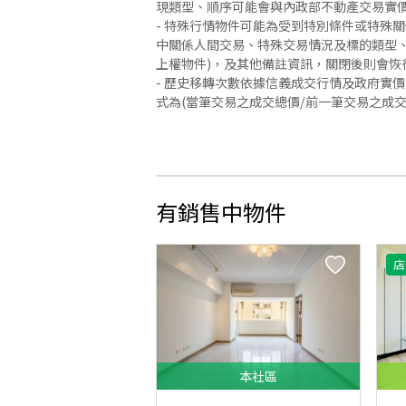
現類型、順序可能會與內政部不動產交易實
- 特殊行情物件可能為受到特別條件或特殊
中關係人間交易、特殊交易情況及標的類型、
上權物件)，及其他備註資訊，關閉後則會恢
- 歷史移轉次數依據信義成交行情及政府實
式為(當筆交易之成交總價/前一筆交易之成
有銷售中物件
店
本
社區