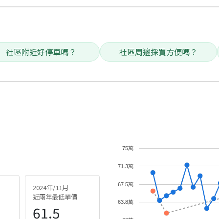
社區附近好停車嗎？
社區周邊採買方便嗎？
75萬
71.3萬
67.5萬
2024年/11月
近兩年最低單價
63.8萬
61.5