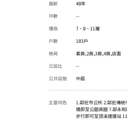
屋齡
48
年
坪數
--
樓高
7、8、11層
戶數
183戶
格局
套房,2房,3房,4房,店面
公設比
--
公共設施
中庭
主要特色
1.鄰近市公所 2.鄰近傳統
橋即至公館商圈 7.鄰永和
步行即可至頂溪捷運站 11