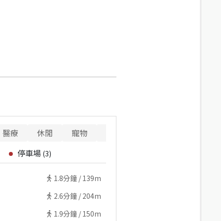
醫療
休閒
寵物
警消
重要設施
停車場
(
3
)
1.8
分鐘 /
139m
2.6
分鐘 /
204m
1.9
分鐘 /
150m