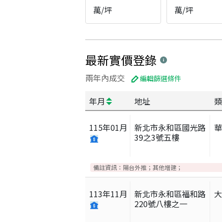
萬/坪
萬/坪
最新實價登錄
兩年內成交
編輯篩選條件
年月
地址
類
115
年
01
月
新北市永和區國光路
39之3號五樓
備註資訊：
陽台外推；其他增建；
113
年
11
月
新北市永和區福和路
220號八樓之一