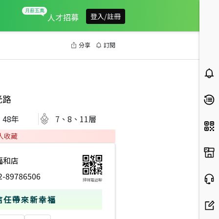
人才招募
登入/註冊
分享
訂閱
光路
48
年
7、8、11層
人收藏
福和店
2-89786506
掃碼電話聊
信任帶來新幸福