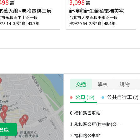
498
3,098
萬
萬
來萬大線⭐典雅電梯三房
新接㊣新生金華電梯美宅
北市永和區中山路一段
台北市大安區和平東路一段
坪
23.14
3房2廳
43.7年
建坪
20.64
2房2廳
48.4年
交通
學校
購物
公車
公共自行車
(
19
)
(
2
)
0
福和路公車站
1
永和區公所(竹林路)公車站
機能
2
福和路公車站