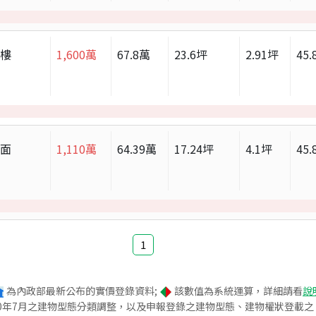
大樓
1,600
萬
67.8
萬
23.6
坪
2.91
坪
45.
店面
1,110
萬
64.39
萬
17.24
坪
4.1
坪
45.
1
為內政部最新公布的實價登錄資料;
該數值為系統運算，詳細請看
說
020年7月之建物型態分類調整，以及申報登錄之建物型態、建物權狀登載