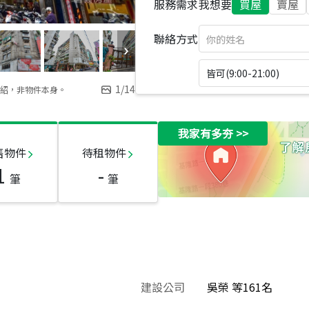
服務需求
我想要
買屋
賣屋
聯絡方式
皆可(9:00-21:00)
1
/
14
紹，非物件本身。
我家有多夯
>>
售物件
待租物件
1
-
筆
筆
建設公司
吳榮 等161名