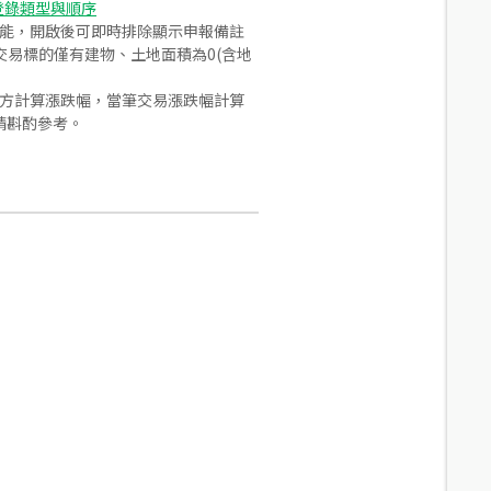
登錄類型與順序
功能，開啟後可即時排除顯示申報備註
易標的僅有建物、土地面積為0(含地
合方計算漲跌幅，當筆交易漲跌幅計算
請斟酌參考。