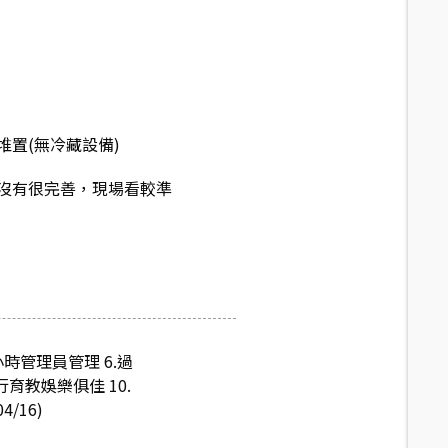
堆置(無冷藏設備)
沒有很完善，現場看較準
小時管理員管理 6.過
育教娛樂俱佳 10.
/16)