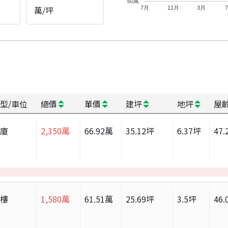
60萬
萬/坪
7月
11月
3月
型/車位
總價
單價
建坪
地坪
屋
華廈
2,350
萬
66.92
萬
35.12
坪
6.37
坪
47.
大樓
1,580
萬
61.51
萬
25.69
坪
3.5
坪
46.