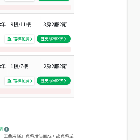
8
年
9
樓/
11
樓
3房2廳2衛
福和花廣
歷史移轉
2
次
8
年
1
樓/
7
樓
2房2廳2衛
福和花廣
歷史移轉
2
次
明
之「主要用途」資料推估而成，故資料呈