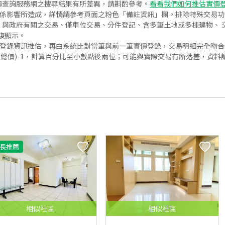
價查詢服務網之搜尋結果有所差異，請斟酌參考。
看看我們如何推估實價
關係影響所造成，詳情請參考頁面之粉色「備註資訊」欄。排除特殊交易
與政府有關之交易、僅車位交易、分件登記、含多筆土地或多棟建物、 交
復顯示。
價登錄資訊推估，再由系統比對當筆與前一筆實價登錄，交易明細完全吻
交總價)-1，計算百分比至小數點後兩位；可能與實際交易有所落差，資料
長推薦
相似
社區
相似
社區