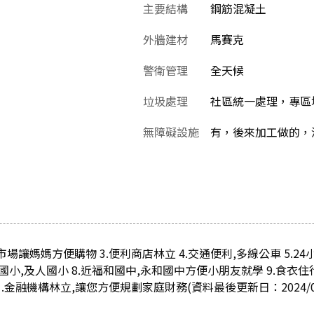
主要結構
鋼筋混凝土
外牆建材
馬賽克
警衛管理
全天候
垃圾處理
社區統一處理，專區
無障礙設施
有，後來加工做的，
市場讓媽媽方便購物 3.便利商店林立 4.交通便利,多線公車 5.24
國小,及人國小 8.近福和國中,永和國中方便小朋友就學 9.食衣住行
.金融機構林立,讓您方便規劃家庭財務(資料最後更新日：2024/04