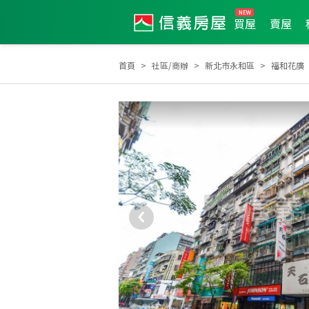
買屋
賣屋
首頁
社區/商辦
新北市永和區
福和花廣