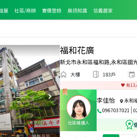
租屋
社區/商辦
實價登錄
房訊知識
信義居家
福和花廣
新北市永和區福和路,永和區國
大樓
183戶
♥️ 有
13
李佳怡
永和
0967037021
0
社區維護人