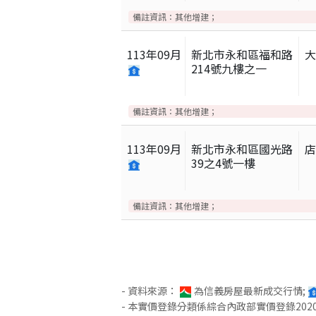
備註資訊：
其他增建；
113
年
09
月
新北市永和區福和路
214號九樓之一
備註資訊：
其他增建；
113
年
09
月
新北市永和區國光路
39之4號一樓
備註資訊：
其他增建；
- 資料來源：
為信義房屋最新成交行情;
- 本實價登錄分類係綜合內政部實價登錄2