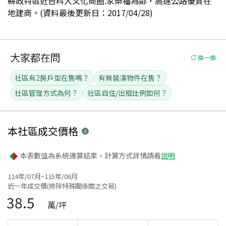
縣政特區近台科大文化商圈.家樂福為鄰，高速公路優質在
地建商。(資料最後更新日：2017/04/28)
大家都在問
換一換
社區有2房戶型在售嗎？
有無裝潢物件在售？
社區管理方式為何？
社區自住/出租比例如何？
本社區
成交價格
本表數值為系統運算結果，計算方式詳情請看
說明
114年/07月~115年/06月
近一年成交價(排除特殊關係間之交易)
38.5
萬/坪