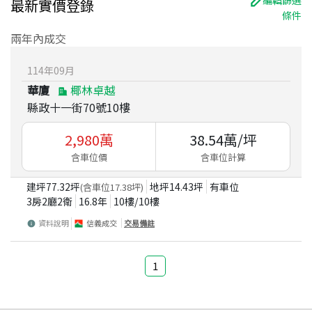
編輯篩選
最新實價登錄
條件
兩年內成交
114
年
09
月
華廈
椰林卓越
縣政十一街70號10樓
2,980
萬
38.54
萬/坪
含車位價
含車位計算
建坪
77.32
坪
地坪
14.43
坪
有車位
(含車位
17.38
坪)
3房2廳2衛
16.8
年
10
樓/
10
樓
資料說明
信義成交
交易備註
1