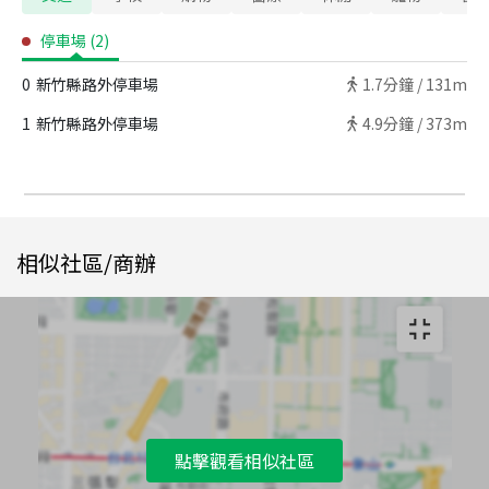
停車場
(
2
)
0
新竹縣路外停車場
1.7
分鐘 /
131m
1
新竹縣路外停車場
4.9
分鐘 /
373m
相似社區/商辦
點擊觀看相似社區