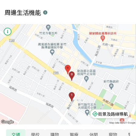
周邊生活機能
街景及路線導航
交通
學校
購物
醫療
休閒
寵物
警