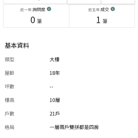
詢問度
成交
近一年
近五年
0
1
筆
筆
基本資料
類型
大樓
屋齡
18
年
坪數
--
樓高
10層
戶數
21戶
格局
一層兩戶雙拼都是四房