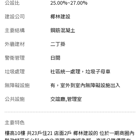
公設比
25.00%~27.00%
建設公司
椰林建設
主要結構
鋼筋混凝土
外牆建材
二丁掛
警衛管理
日間
垃圾處理
社區統一處理，垃圾子母車
無障礙設施
有，室外到室內無障礙設施出入
公共設施
交誼廳,管理室
主要特色
樓高10樓 共23戶住21 店面2戶 椰林建設的 位於一期商圈內