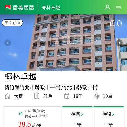
椰林卓越
圖片 1/14
椰林卓越
新竹縣竹北市縣政十一街,竹北市縣政十街
大樓
21戶
18
年
10層
2025年/09月
待售
待租
最新平均單價
-
-
38.5
筆
筆
萬/坪