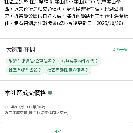
社區型別墅 住戶單純 近麗山國小麗山國中，完整麗山學
區，近文德捷運站交通便利，全天候警衛管理，碧湖公園
旁，近碧湖公園假日好去處，鄰近內湖路七三七巷生活機能
佳，側看碧湖居住環境優(資料最後更新日：2025/10/28)
大家都在問
換一換
附近有捷運站/公車站嗎？
有無裝潢物件在售？
社區有哪些公設？
社區周邊採買方便嗎？
本社區
成交價格
113年/07月~115年/06月
近二年成交價(排除特殊關係間之交易)