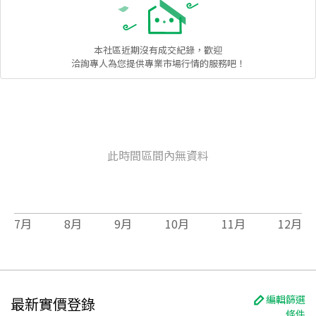
本社區
近期沒有成交紀錄，歡迎
洽詢專人為您提供專業市場行情的服務吧！
此時間區間內無資料
7
月
8
月
9
月
10
月
11
月
12
月
編輯篩選
最新實價登錄
條件