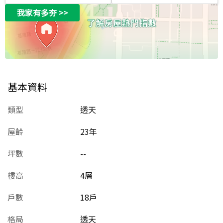
我家有多夯
>>
基本資料
類型
透天
屋齡
23
年
坪數
--
樓高
4層
戶數
18戶
格局
透天