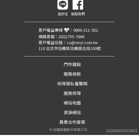
加好友
追蹤我們
客戶權益專線
：
0800-211-922
網路客服：
(02)2755-7666
客戶權益信箱：
cs@sinyi.com.tw
110 台北市信義區信義路五段100號
門市據點
服務條款
保障隱私權聲明
服務保障
網站地圖
資源網站
異業合作提案
©
信義房屋股份有限公司
20260804.b53805