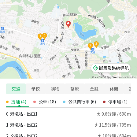
街景及路線導航
交通
學校
購物
醫療
金融
休閒
寵
捷運
(
4
)
公車
(
18
)
公共自行車
(
6
)
停車場
(
1
)
0
港墘站 - 出口1
9.6
分鐘 /
698m
1
港墘站 - 出口2
11.5
分鐘 /
795m
2
文德站 - 出口2
10
分鐘 /
694m