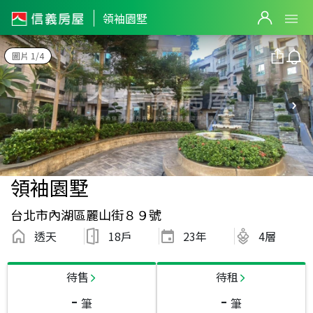
領袖園墅
圖片 1/4
領袖園墅
台北市內湖區麗山街８９號
透天
18戶
23
年
4層
待售
待租
-
-
筆
筆