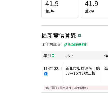
41.9
41.9
萬/坪
萬/坪
最新實價登錄
兩年內成交
編輯篩選條件
年月
地址
類
114
年
02
月
新北市板橋區英士路
58巷15弄1號二樓
備註資訊：
陽台外推；其他增建；