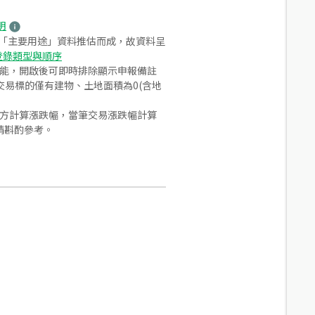
明
之「主要用途」資料推估而成，故資料呈
登錄類型與順序
功能，開啟後可即時排除顯示申報備註
易標的僅有建物、土地面積為0(含地
合方計算漲跌幅，當筆交易漲跌幅計算
請斟酌參考。