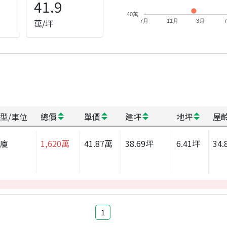
41.9
40萬
萬/坪
7月
11月
3月
型/車位
總價
單價
建坪
地坪
屋
華廈
1,620
萬
41.87
萬
38.69
坪
6.41
坪
34.
1