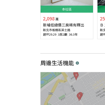
本
社區
2,098
25
萬
新埔低總價三房稀有釋出
Ｂ
新北市板橋區英士路
新
建坪
29.29
3房2廳
36.3年
建
周邊生活機能