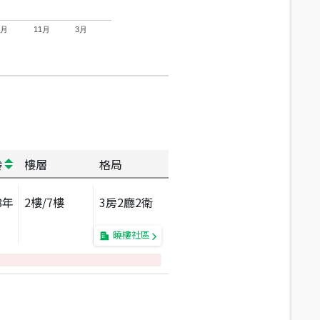
7月
11月
3月
齡
樓層
格局
8
年
2
樓/
7
樓
3房2廳2衛
曉樓社區