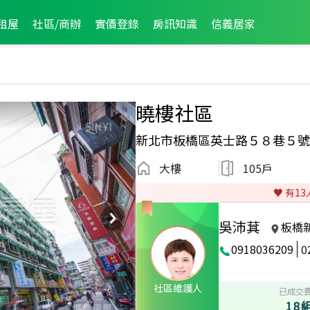
租屋
社區/商辦
實價登錄
房訊知識
信義居家
曉樓社區
新北市板橋區英士路５８巷５號
大樓
105戶
♥️ 有
13
吳沛萁
板橋
0918036209
0
2021年5月業績破百
社區維護人
已成交
18