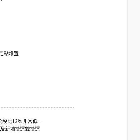
定點堆置
設比13%非常低，
，及新埔捷運雙捷運