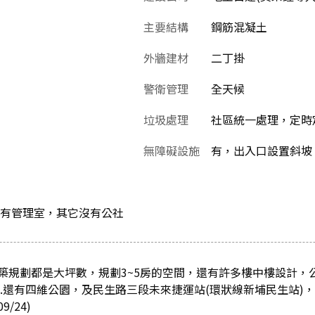
主要結構
鋼筋混凝土
外牆建材
二丁掛
警衛管理
全天候
垃圾處理
社區統一處理，定時
無障礙設施
有，出入口設置斜坡
庭有管理室，其它沒有公社
築規劃都是大坪數，規劃3~5房的空間，還有許多樓中樓設計，公
中.還有四維公園，及民生路三段未來捷運站(環狀線新埔民生站)
/24)