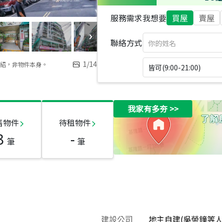
服務需求
我想要
買屋
賣屋
聯絡方式
1
/
14
紹，非物件本身。
皆可(9:00-21:00)
我家有多夯
>>
售物件
待租物件
3
-
筆
筆
建設公司
地主自建(吳榮鐘等人