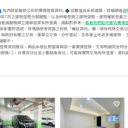
為內政部最新公布的實價登錄資料;
該數值為系統運算，詳細請看
說
020年7月之建物型態分類調整，以及申報登錄之建物型態、建物權狀登載
價查詢服務網之搜尋結果有所差異，請斟酌參考。
看看我們如何推估實價
關係影響所造成，詳情請參考頁面之粉色「備註資訊」欄。排除特殊交易
與政府有關之交易、僅車位交易、分件登記、含多筆土地或多棟建物、 交
復顯示。
價登錄資訊推估，再由系統比對當筆與前一筆實價登錄，交易明細完全吻
交總價)-1，計算百分比至小數點後兩位；可能與實際交易有所落差，資料