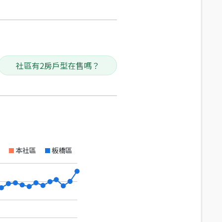
社區有2房戶型在售嗎？
本社區
板橋區