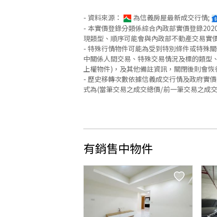
- 資料來源：
為信義房屋最新成交行情;
- 本實價登錄分類係綜合內政部實價登錄2
現類型、順序可能會與內政部不動產交易實
- 特殊行情物件可能為受到特別條件或特殊
中關係人間交易、特殊交易情況及標的類型、
上權物件)，及其他備註資訊，關閉後則會恢
- 歷史移轉次數依據信義成交行情及政府實
式為(當筆交易之成交總價/前一筆交易之成
有銷售中物件