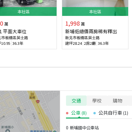
本
社區
本
社區
0
1,998
萬
萬
１平面大車位
新埔低總價兩房稀有釋出
北市板橋區英士路
新北市板橋區英士路
坪
10.95
36.3年
建坪
28.24
2房2廳
36.3年
交通
學校
購物
公車
公共自行車
(
8
)
(
1
)
0
新埔國中公車站