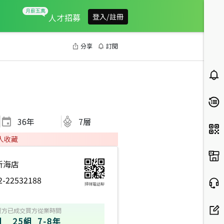
人才招募
登入/註冊
分享
訂閱
36
年
7層
人收藏
新海店
2-22532188
掃碼電話聊
萬經紀人員
2022年12月龍虎榜
2022年4月龍虎榜
2021年5月龍虎榜
賣方
已成交買方
從業時間
組
25組
7-8年