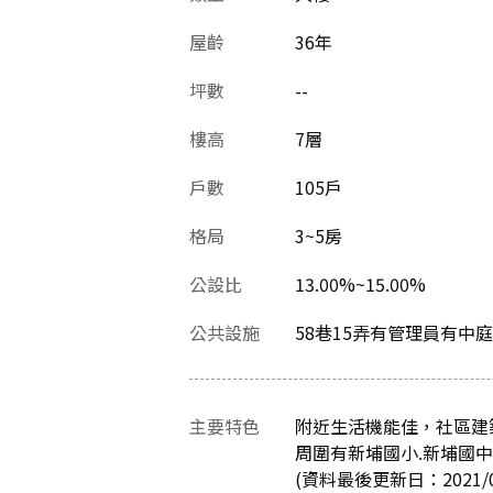
屋齡
36
年
坪數
--
樓高
7層
戶數
105戶
格局
3~5房
公設比
13.00%~15.00%
公共設施
58巷15弄有管理員有中
主要特色
附近生活機能佳，社區建
周圍有新埔國小.新埔國
(資料最後更新日：2021/09