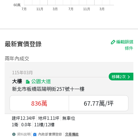
60萬
7月
11月
3月
7月
11月
3月
編輯篩選
最新實價登錄
條件
兩年內成交
115
年
03
月
移轉
2
次
大樓
公園大道
新北市板橋區陽明街257號十一樓
836
萬
67.77
萬/坪
建坪
12.34
坪
地坪
1.11
坪
無車位
1衛
0.0
年
11
樓/
12
樓
資料說明
內政部實價登錄
交易備註