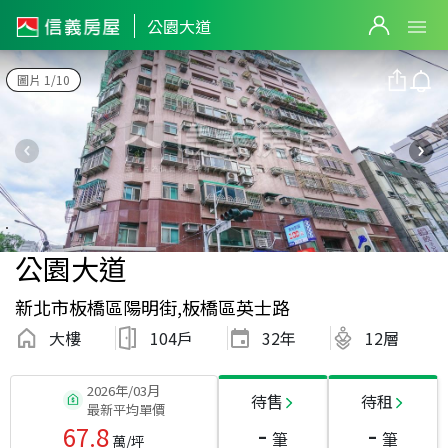
公園大道
圖片 1/10
公園大道
新北市板橋區陽明街,板橋區英士路
大樓
104戶
32
年
12層
2026年/03月
待售
待租
最新平均單價
-
-
67.8
筆
筆
萬/坪