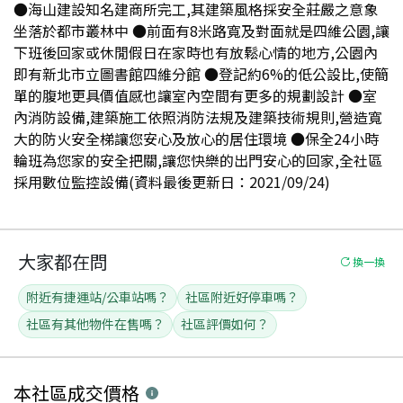
●海山建設知名建商所完工,其建築風格採安全莊嚴之意象
坐落於都市叢林中 ●前面有8米路寬及對面就是四維公園,讓
下班後回家或休閒假日在家時也有放鬆心情的地方,公園內
即有新北市立圖書館四維分館 ●登記約6%的低公設比,使簡
單的腹地更具價值感也讓室內空間有更多的規劃設計 ●室
內消防設備,建築施工依照消防法規及建築技術規則,營造寬
大的防火安全梯讓您安心及放心的居住環境 ●保全24小時
輪班為您家的安全把關,讓您快樂的出門安心的回家,全社區
採用數位監控設備(資料最後更新日：2021/09/24)
大家都在問
換一換
附近有捷運站/公車站嗎？
社區附近好停車嗎？
社區有其他物件在售嗎？
社區評價如何？
本社區
成交價格