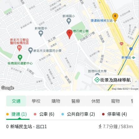
街景及路線導航
交通
學校
購物
醫療
休閒
寵物
警
捷運
(
1
)
公車
(
6
)
公共自行車
(
2
)
停車場
(
4
)
0
新埔民生站 - 出口1
7.7
分鐘 /
583m