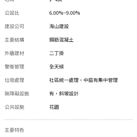
公設比
6.00%~9.00%
建設公司
海山建設
主要結構
鋼筋混凝土
外牆建材
二丁掛
警衛管理
全天候
垃圾處理
社區統一處理，中庭有集中管理
無障礙設施
有，斜坡設計
公共設施
花園
主要特色