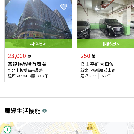
相似
社區
相似
社區
23,000
250
萬
萬
富臨極品稀有商場
Ｂ１平面大車位
新北市板橋區雨農路
新北市板橋區英士路
建坪
687.04
2廳
27.2年
建坪
10.95
36.4年
周邊生活機能