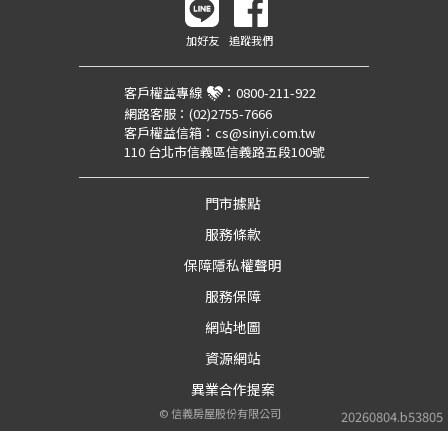
加好友
追蹤我們
客戶權益專線
：
0800-211-922
網路客服：
(02)2755-7666
客戶權益信箱：
cs@sinyi.com.tw
110 台北市信義區信義路五段100號
門市據點
服務條款
保障隱私權聲明
服務保障
網站地圖
資源網站
異業合作提案
©
信義房屋股份有限公司
20260804.b53805