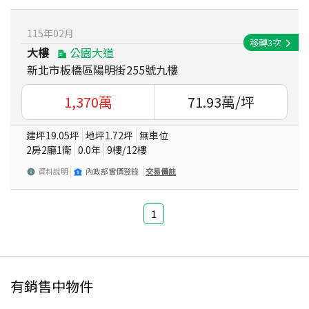
115
年
02
月
移轉
3
次
大樓
公園大道
新北市板橋區陽明街255號九樓
1,370
萬
71.93
萬/坪
建坪
19.05
坪
地坪
1.72
坪
無車位
2房2廳1衛
0.0
年
9
樓/
12
樓
資料說明
內政部實價登錄
交易備註
1
有銷售中物件