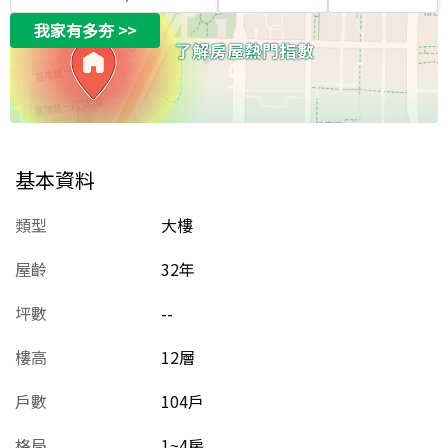
我家有多夯
>>
基本資料
類型
大樓
屋齡
32
年
坪數
--
樓高
12層
戶數
104戶
格局
1~4房