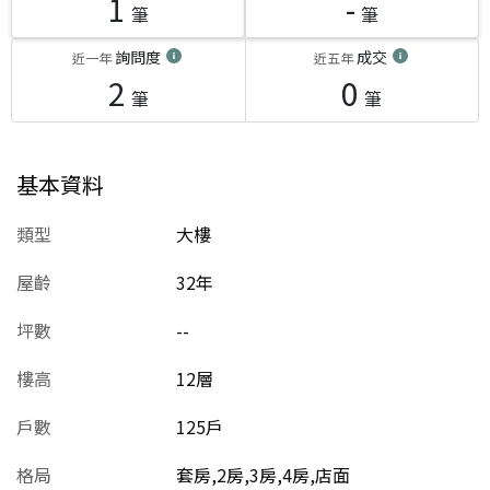
1
-
筆
筆
詢問度
成交
近一年
近五年
2
0
筆
筆
基本資料
類型
大樓
屋齡
32
年
坪數
--
樓高
12層
戶數
125戶
格局
套房,2房,3房,4房,店面