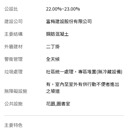
公設比
22.00%~23.00%
建設公司
富梅建設股份有限公司
主要結構
鋼筋混凝土
外牆建材
二丁掛
警衛管理
全天候
垃圾處理
社區統一處理，專區堆置(無冷藏設備)
有，室內至室外有供行動不便者進出
無障礙設施
之坡道
公共設施
花園,圖書室
主要特色