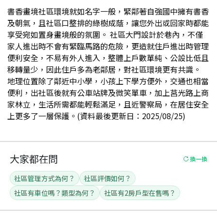
書香畫境社區環境就如名字一般，緊鄰著自強國中擁有書香
及朝氣，且社區口整排的綠樹成蔭，讓您外出或回家時都能
享受宛如置身畫境般的氛圍。 社區大門設計於巷內，不僅
家人進出時不會有緊臨馬路的危險，更造就住戶進出時管理
便利安全，不易有外人進入，整體上戶數單純、公設比低且
移轉量少，因此住戶多為老鄰居，對社區環境更有共識。
地理位置除了鄰近中小學，小孩上下學方便外，交通也相當
便利，出社區後就有公車站牌及微笑單車，加上莒光路上商
家林立，生活所需都能輕鬆滿足，且近警察局，在居住安全
上更多了一層保護。(資料最後更新日：2025/08/25)
大家都在問
換一換
社區管理方式為何？
社區評價如何？
社區有車位嗎？類型為何？
社區有2房戶型在售嗎？