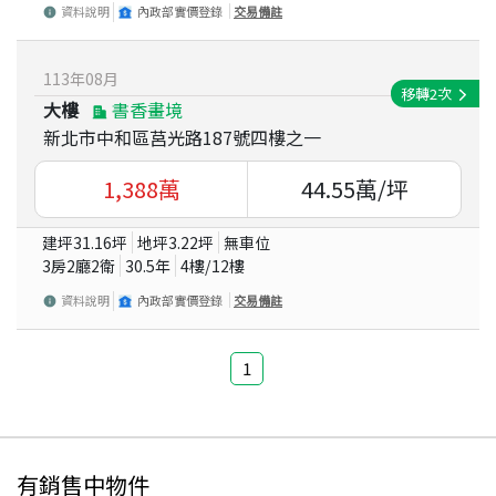
資料說明
內政部實價登錄
交易備註
113
年
08
月
移轉
2
次
大樓
書香畫境
新北市中和區莒光路187號四樓之一
1,388
萬
44.55
萬/坪
建坪
31.16
坪
地坪
3.22
坪
無車位
3房2廳2衛
30.5
年
4
樓/
12
樓
資料說明
內政部實價登錄
交易備註
1
有銷售中物件