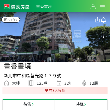
書香畫境
圖片 1/10
書香畫境
新北市中和區莒光路１７９號
大樓
125戶
32
年
12層
♥️ 有
3
人收藏
待售
待租