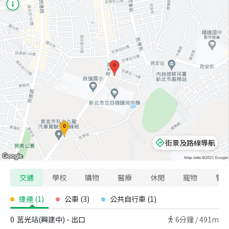
街景及路線導航
交通
學校
購物
醫療
休閒
寵物
警
捷運
(
1
)
公車
(
3
)
公共自行車
(
1
)
0
莒光站(興建中) - 出口
6
分鐘 /
491m