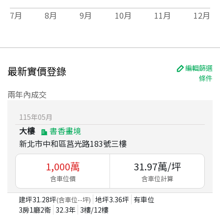
7
月
8
月
9
月
10
月
11
月
12
月
編輯篩選
最新實價登錄
條件
兩年內成交
115
年
05
月
大樓
書香畫境
新北市中和區莒光路183號三樓
1,000
萬
31.97
萬/坪
含車位價
含車位計算
建坪
31.28
坪
地坪
3.36
坪
有車位
(含車位
--
坪)
3房1廳2衛
32.3
年
3
樓/
12
樓