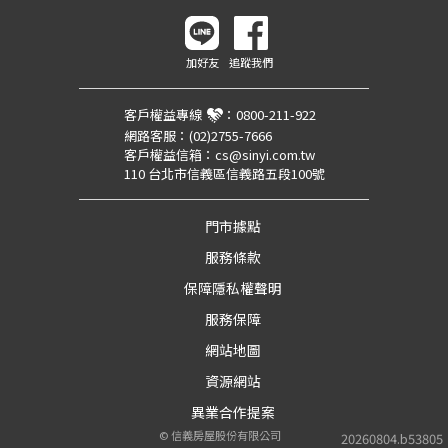
加好友
追蹤我們
客戶權益專線
：
0800-211-922
網路客服：
(02)2755-7666
客戶權益信箱：
cs@sinyi.com.tw
110 台北市信義區信義路五段100號
門市據點
服務條款
保障隱私權聲明
服務保障
網站地圖
資源網站
異業合作提案
©
信義房屋股份有限公司
20260804.b53805