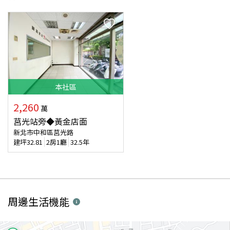
本
社區
2,260
萬
莒光站旁◆黃金店面
新北市中和區莒光路
建坪
32.81
2房1廳
32.5年
周邊生活機能