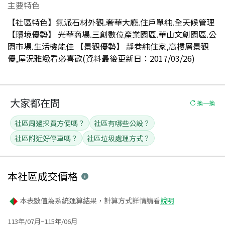
主要特色
【社區特色】氣派石材外觀.奢華大廳.住戶單純.全天候管理
【環境優勢】 光華商場.三創數位產業園區.華山文創園區.公
園市場.生活機能佳 【景觀優勢】 靜巷純住家,高樓層景觀
優,屋況雅緻看必喜歡(資料最後更新日：2017/03/26)
大家都在問
換一換
社區周邊採買方便嗎？
社區有哪些公設？
社區附近好停車嗎？
社區垃圾處理方式？
本社區
成交價格
本表數值為系統運算結果，計算方式詳情請看
說明
113年/07月~115年/06月