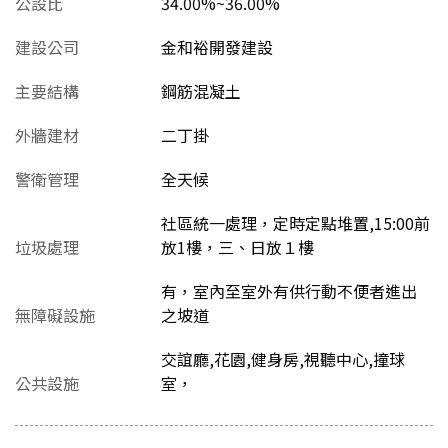
公設比
34.00%~36.00%
建設公司
金和裕開發建設
主要結構
鋼筋混凝土
外牆建材
二丁掛
警衛管理
全天候
社區統一處理，定時定點堆置,15:00前
垃圾處理
放1樓，三、日放１樓
有，室內至室外有供行動不便者進出
無障礙設施
之坡道
交誼廳,花園,健身房,視聽中心,撞球
公共設施
室，