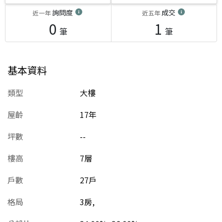
詢問度
成交
近一年
近五年
0
1
筆
筆
基本資料
類型
大樓
屋齡
17
年
坪數
--
樓高
7層
戶數
27戶
格局
3房,