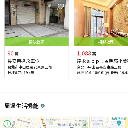
相似
社區
相似
社區
90
1,088
萬
萬
長安東達永車位
達永ａｐｐｌｅ明亮小美
台北市中山區長安東路二段
台北市中山區長安東路二段
建坪
6.73
19.4年
建坪
10.9
1廳1衛(含加蓋)
19.
周邊生活機能