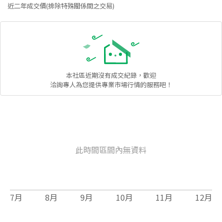
近二年成交價(排除特殊關係間之交易)
本社區
近期沒有成交紀錄，歡迎
洽詢專人為您提供專業市場行情的服務吧！
此時間區間內無資料
7
月
8
月
9
月
10
月
11
月
12
月