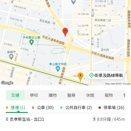
街景及路線導航
交通
學校
購物
醫療
休閒
寵物
警
捷運
(
1
)
公車
(
30
)
公共自行車
(
2
)
停車場
(
16
)
0
忠孝新生站 - 出口1
8.8
分鐘 /
645m