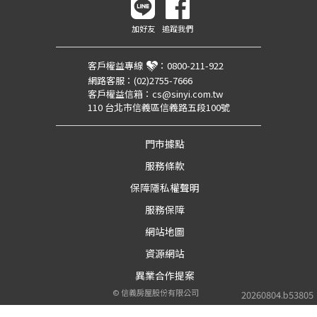
加好友
追蹤我們
客戶權益專線
：
0800-211-922
網路客服：
(02)2755-7666
客戶權益信箱：
cs@sinyi.com.tw
110 台北市信義區信義路五段100號
門市據點
服務條款
保障隱私權聲明
服務保障
網站地圖
資源網站
異業合作提案
©
信義房屋股份有限公司
20260804.b53805