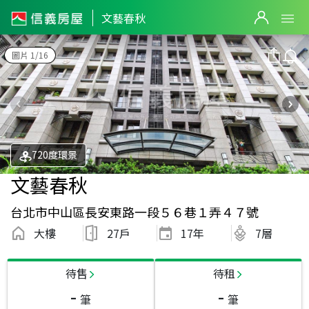
文藝春秋
圖片 1/16
720度環景
文藝春秋
台北市中山區長安東路一段５６巷１弄４７號
大樓
27戶
17
年
7層
待售
待租
-
-
筆
筆