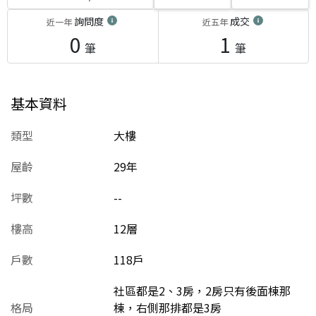
詢問度
成交
近一年
近五年
0
1
筆
筆
基本資料
類型
大樓
屋齡
29
年
坪數
--
樓高
12層
戶數
118戶
社區都是2、3房，2房只有後面棟那
格局
棟，右側那排都是3房