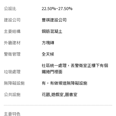
公設比
22.50%~27.50%
建設公司
豐祺建設公司
主要結構
鋼筋混凝土
外牆建材
方塊磚
警衛管理
全天候
社區統一處理，丟警衛室正樓下有個
垃圾處理
鐵捲門裡面
無障礙設施
有，有做坡道無障礙設施
公共設施
花園,遊戲室,圖書室
主要特色