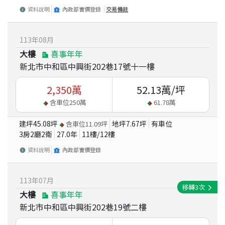
資料說明
內政部實價登錄
交易備註
113
年
08
月
大樓
喜事年年
新北市中和區中興街202巷17號十一樓
2,350
萬
52.13
萬/坪
含車位
250
萬
61.78
萬
建坪
45.08
坪
地坪
7.67
坪
有車位
含車位
11.09
坪
3房2廳2衛
27.0
年
11
樓/
12
樓
資料說明
內政部實價登錄
113
年
07
月
移轉
3
次
大樓
喜事年年
新北市中和區中興街202巷19號二樓