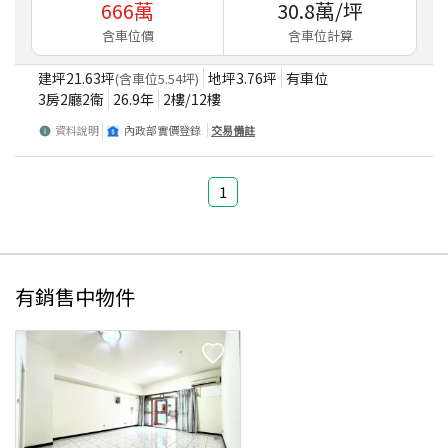
666
萬
30.8
萬/坪
含車位價
含車位計算
建坪
21.63
坪
地坪
3.76
坪
有車位
(含車位
5.54
坪)
3房2廳2衛
26.9
年
2
樓/
12
樓
資料說明
內政部實價登錄
交易備註
1
有銷售中物件