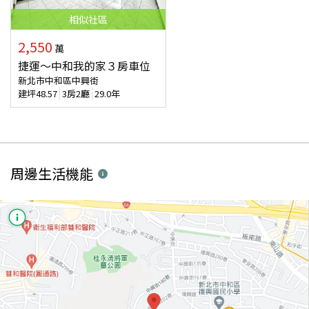
相似
社區
2,550
萬
捷運～中和我的家３房車位
新北市中和區中興街
建坪
48.57
3房2廳
29.0年
周邊生活機能