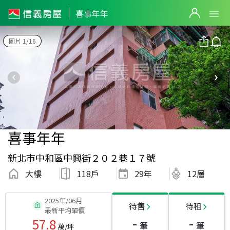
喜事年年
圖片 1/16
喜事年年
新北市中和區中興街２０２巷１７號
大樓
118戶
29
年
12層
2025年/06月
待售
待租
最新平均單價
-
-
57.8
筆
筆
萬/坪