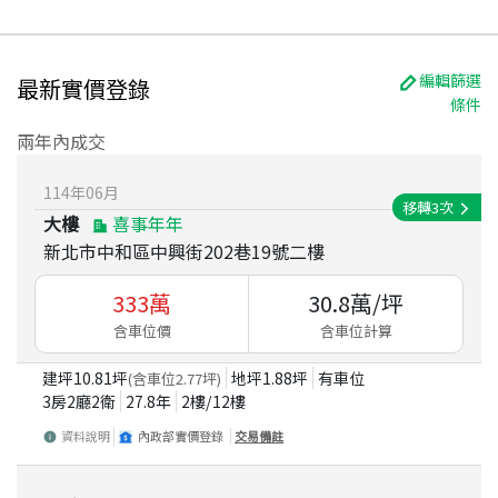
編輯篩選
最新實價登錄
條件
兩年內成交
114
年
06
月
移轉
3
次
大樓
喜事年年
新北市中和區中興街202巷19號二樓
333
萬
30.8
萬/坪
含車位價
含車位計算
建坪
10.81
坪
地坪
1.88
坪
有車位
(含車位
2.77
坪)
3房2廳2衛
27.8
年
2
樓/
12
樓
資料說明
內政部實價登錄
交易備註