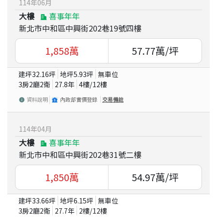
114
年
06
月
大樓
喜事年年
新北市中和區中興街202巷19號四樓
1,858
萬
57.77
萬/坪
建坪
32.16
坪
地坪
5.93
坪
無車位
3房2廳2衛
27.8
年
4
樓/
12
樓
資料說明
內政部實價登錄
交易備註
114
年
04
月
大樓
喜事年年
新北市中和區中興街202巷31號二樓
1,850
萬
54.97
萬/坪
建坪
33.66
坪
地坪
6.15
坪
無車位
3房2廳2衛
27.7
年
2
樓/
12
樓