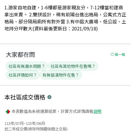
1.游家自地自建，1-6樓都是游家親友分，7-12樓當初建商
拿出來賣。 2.雙拼設計，稀有前陽台進出格局，公寓式方正
格局、部分隔局廁所有對外窗 3.有中庭大廣場、低公設、土
地持分坪數大(資料最後更新日：2021/09/18)
大家都在問
換一換
社區有無漏水問題？
社區有其他物件在售嗎？
社區評價如何？
有無裝潢物件在售？
本社區
成交價格
本表數值為系統運算結果，計算方式詳情請看
說明
113年/07月~115年/06月
近二年成交價(排除特殊關係間之交易)