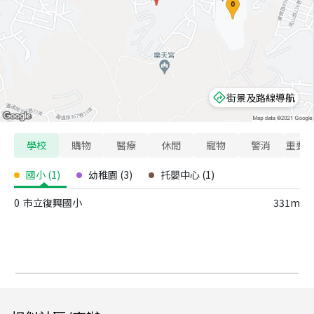
街景及路線導航
學校
購物
醫療
休閒
寵物
警消
重要
國小
(
1
)
幼稚園
(
3
)
托嬰中心
(
1
)
0
市立復興國小
331m