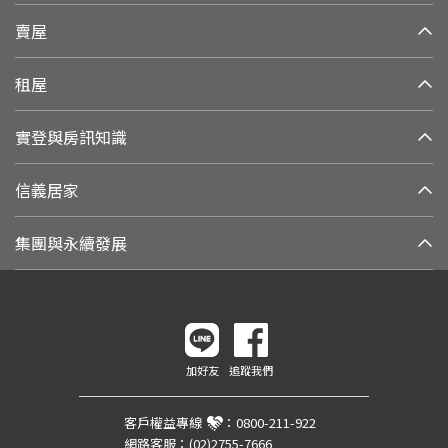
賣屋
租屋
實登與房訊知識
信義居家
集團與永續發展
加好友
追蹤我們
客戶權益專線
：
0800-211-922
網路客服：
(02)2755-7666