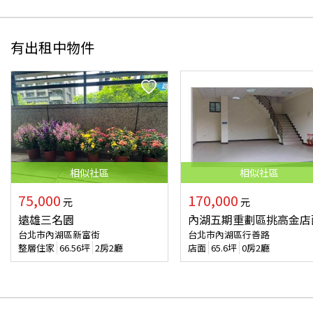
有出租中物件
相似
社區
相似
社區
75,000
170,000
元
元
遠雄三名園
內湖五期重劃區挑高金店
台北市內湖區新富街
台北市內湖區行善路
整層住家
66.56
坪
2房2廳
店面
65.6
坪
0房2廳