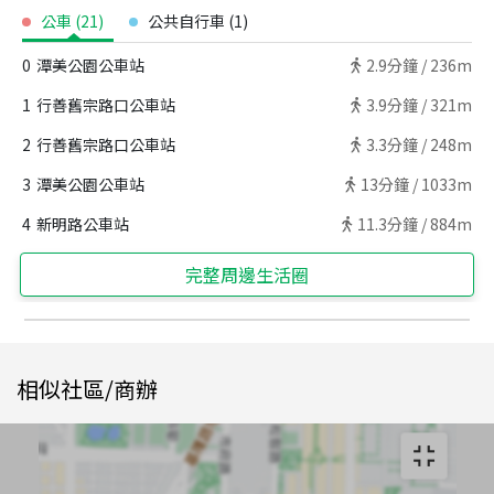
公車
(
21
)
公共自行車
(
1
)
0
潭美公園公車站
2.9
分鐘 /
236m
1
行善舊宗路口公車站
3.9
分鐘 /
321m
2
行善舊宗路口公車站
3.3
分鐘 /
248m
3
潭美公園公車站
13
分鐘 /
1033m
4
新明路公車站
11.3
分鐘 /
884m
完整周邊生活圈
相似社區/商辦