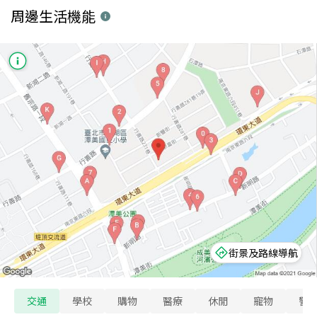
周邊生活機能
街景及路線導航
交通
學校
購物
醫療
休閒
寵物
警