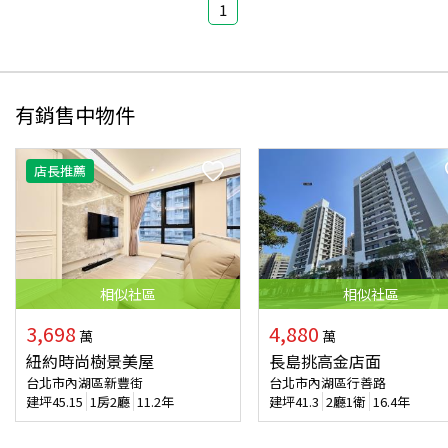
1
有銷售中物件
店長推薦
相似
社區
相似
社區
3,698
4,880
萬
萬
紐約時尚樹景美屋
長島挑高金店面
台北市內湖區新豐街
台北市內湖區行善路
建坪
45.15
1房2廳
11.2年
建坪
41.3
2廳1衛
16.4年