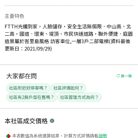
主要特色
FTTH光纖到家，人臉儲存，安全生活無侷限．中山高、北
二高，國道．環東、堤頂、市民快速道路，聯外便捷．庭園
造景屬於峇里島風格 訪客車位,一層3戶二部電梯(資料最後
更新日：2021/09/29)
大家都在問
換一換
社區附近好停車嗎？
社區評價如何？
社區有2房戶型在售嗎？
社區管理方式為何？
本社區
成交價格
本表數值為系統運算結果，計算方式詳情請看
說明