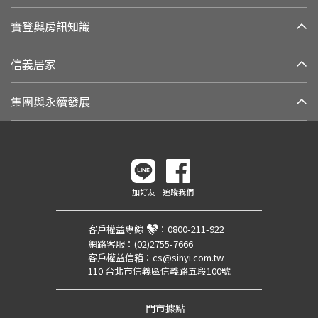
實登與房訊知識
信義居家
集團與永續發展
加好友
追蹤我們
客戶權益專線
：
0800-211-922
網路客服：
(02)2755-7666
客戶權益信箱：
cs@sinyi.com.tw
110 台北市信義區信義路五段100號
門市據點