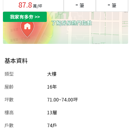
-
-
87.8
筆
筆
萬/坪
我家有多夯
>>
基本資料
類型
大樓
屋齡
16
年
坪數
71.00~74.00坪
樓高
13層
戶數
74戶