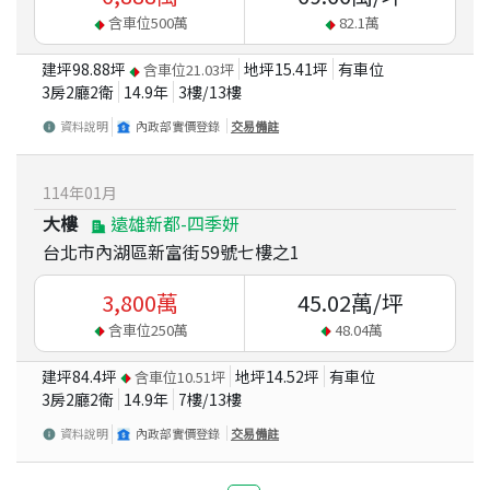
含車位
500
萬
82.1
萬
建坪
98.88
坪
地坪
15.41
坪
有車位
含車位
21.03
坪
3房2廳2衛
14.9
年
3
樓/
13
樓
資料說明
內政部實價登錄
交易備註
114
年
01
月
大樓
遠雄新都-四季妍
台北市內湖區新富街59號七樓之1
3,800
萬
45.02
萬/坪
含車位
250
萬
48.04
萬
建坪
84.4
坪
地坪
14.52
坪
有車位
含車位
10.51
坪
3房2廳2衛
14.9
年
7
樓/
13
樓
資料說明
內政部實價登錄
交易備註