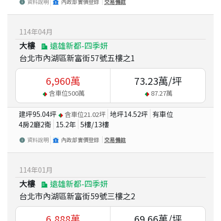
資料說明
內政部實價登錄
交易備註
114
年
04
月
大樓
遠雄新都-四季妍
台北市內湖區新富街57號五樓之1
6,960
萬
73.23
萬/坪
含車位
500
萬
87.27
萬
建坪
95.04
坪
地坪
14.52
坪
有車位
含車位
21.02
坪
4房2廳2衛
15.2
年
5
樓/
13
樓
資料說明
內政部實價登錄
交易備註
114
年
01
月
大樓
遠雄新都-四季妍
台北市內湖區新富街59號三樓之2
6,888
萬
69.66
萬/坪