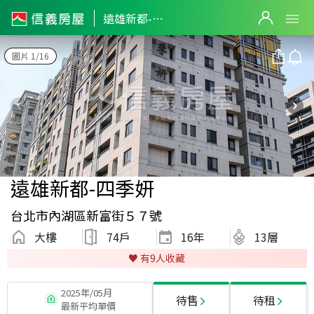
遠雄新都-四季妍
圖片 1/16
遠雄新都-四季妍
台北市內湖區新富街５７號
大樓
74戶
16
年
13層
♥️ 有
9
人收藏
2025年/05月
待售
待租
最新平均單價