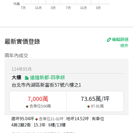
75萬
7月
11月
3月
7月
11月
3月
編輯篩選
最新實價登錄
條件
兩年內成交
114
年
05
月
大樓
遠雄新都-四季妍
台北市內湖區新富街57號六樓之1
7,000
萬
73.65
萬/坪
含車位
500
萬
87.81
萬
建坪
95.04
坪
地坪
14.52
坪
有車位
含車位
21.02
坪
4房2廳2衛
15.3
年
6
樓/
13
樓