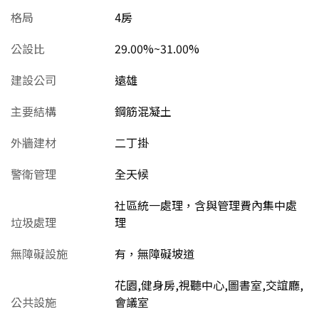
格局
4房
公設比
29.00%~31.00%
建設公司
遠雄
主要結構
鋼筋混凝土
外牆建材
二丁掛
警衛管理
全天候
社區統一處理，含與管理費內集中處
垃圾處理
理
無障礙設施
有，無障礙坡道
花園,健身房,視聽中心,圖書室,交誼廳,
公共設施
會議室