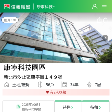
康寧科技園區
圖片 1/8
康寧科技園區
新北市汐止區康寧街１４９號
土地/廠房
56戶
34
年
7層
♥️ 有
2
人收藏
2025年/06月
待售
待租
最新平均單價