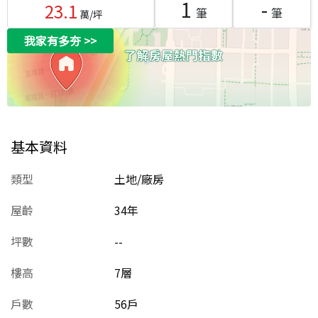
1
-
23.1
筆
筆
萬/坪
我家有多夯
>>
基本資料
類型
土地/廠房
屋齡
34
年
坪數
--
樓高
7層
戶數
56戶