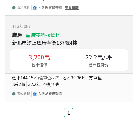
資料說明
內政部實價登錄
交易備註
113
年
08
月
廠房
康寧科技園區
新北市汐止區康寧街157號4樓
3,200
萬
22.2
萬/坪
含車位價
含車位計算
建坪
144.15
坪
地坪
30.36
坪
有車位
(含車位
--
坪)
1房2衛
32.2
年
4
樓/
7
樓
資料說明
內政部實價登錄
1