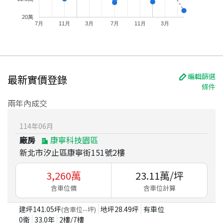
20萬
7月
11月
3月
7月
11月
3月
編輯篩選
最新實價登錄
條件
兩年內成交
114
年
06
月
廠房
康寧科技園區
新北市汐止區康寧街151號2樓
3,260
萬
23.11
萬/坪
含車位價
含車位計算
建坪
141.05
坪
地坪
28.49
坪
有車位
(含車位
--
坪)
0衛
33.0
年
2
樓/
7
樓