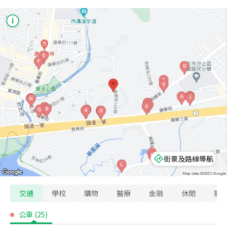
街景及路線導航
交通
學校
購物
醫療
金融
休閒
寵
公車
(
25
)