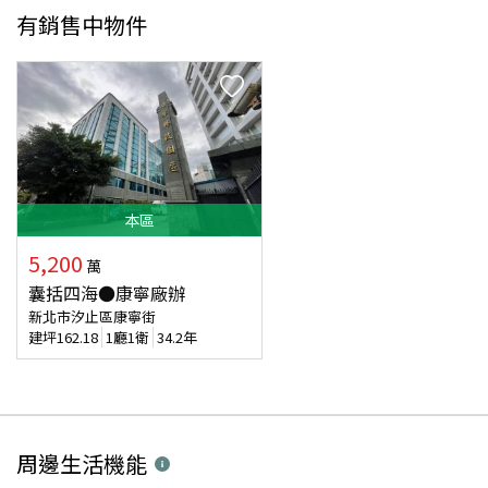
有銷售中物件
本
區
5,200
萬
囊括四海●康寧廠辦
新北市汐止區康寧街
建坪
162.18
1廳1衛
34.2年
周邊生活機能