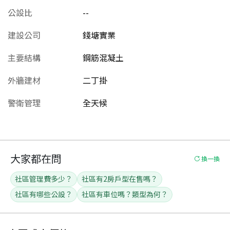
公設比
--
建設公司
錢塘實業
主要結構
鋼筋混凝土
外牆建材
二丁掛
警衛管理
全天候
大家都在問
換一換
社區管理費多少？
社區有2房戶型在售嗎？
社區有哪些公設？
社區有車位嗎？類型為何？